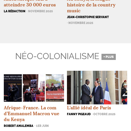
atteindre 30 000 euros
histoire de la country
music
LA RÉDACTION
· NOVEMBRE 2025
JEAN-CHRISTOPHE SERVANT
· NOVEMBRE 2025
NÉO-COLONIALISME
+ PLUS
Afrique-France. La com
L’allié idéal de Paris
d’Emmanuel Macron vue
FANNY PIGEAUD
· OCTOBRE 2025
du Kenya
ROBERT AMALEMBA
· 1ER JUIN