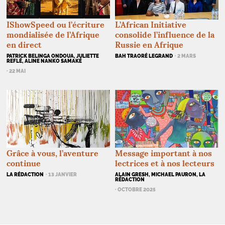
IShowSpeed ou l’écriture
L’African Initiative
mondialisée de l’Afrique
consolide l’influence de la
en direct
Russie en Afrique
PATRICK BELINGA ONDOUA, JULIETTE
BAH TRAORÉ LEGRAND
· 2 MARS
REFLÉ, ALINE NANKO SAMAKÉ
· 22 MAI
Grâce à vous, l’aventure
Message important à nos
continue
lectrices et à nos lecteurs
LA RÉDACTION
· 13 JANVIER
ALAIN GRESH, MICHAEL PAURON, LA
RÉDACTION
· OCTOBRE 2025