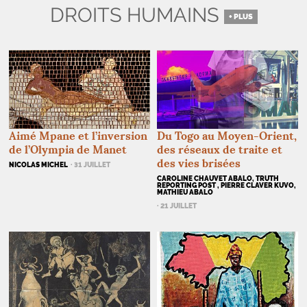
DROITS HUMAINS
+ PLUS
Du Togo au Moyen-Orient,
Aimé Mpane et l’inversion
des réseaux de traite et
de l’Olympia de Manet
des vies brisées
NICOLAS MICHEL
· 31 JUILLET
CAROLINE CHAUVET ABALO, TRUTH
REPORTING POST , PIERRE CLAVER KUVO,
MATHIEU ABALO
· 21 JUILLET