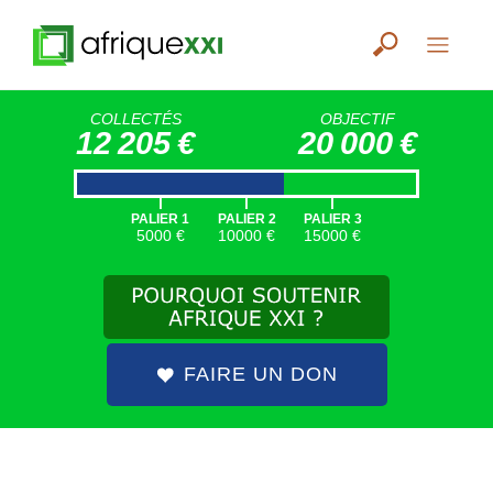
COLLECTÉS
OBJECTIF
12 205 €
20 000 €
|
|
|
PALIER 1
PALIER 2
PALIER 3
5000 €
10000 €
15000 €
FAIRE UN DON