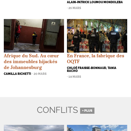
ALAIN-PATRICK LOUMOU MONDOLEBA
· 25 MARS
Afrique du Sud. Au cœur
En France, la fabrique des
des immeubles hijackés
OQTF
de Johannesburg
CHLOÉ FRAISSE-BONNAUD, TANIA
RACHO
CAMILLA RICHETTI
· 20 MARS
· 18 MARS
CONFLITS
+ PLUS