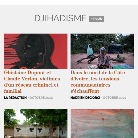
DJIHADISME
+ PLUS
Dans le nord de la Côte
Ghislaine Dupont et
d’Ivoire, les tensions
Claude Verlon, victimes
communautaires
d’un réseau criminel et
s’échauffent
familial
HADRIEN DEGIORGI
· OCTOBRE 2025
LA RÉDACTION
· OCTOBRE 2025