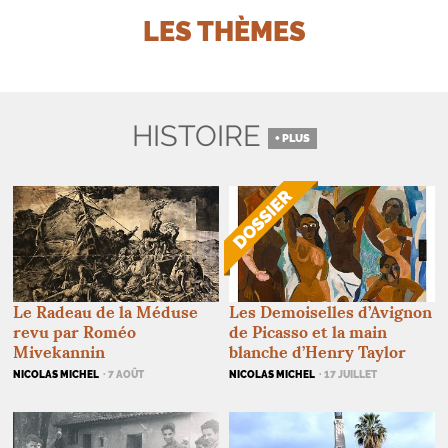
LES THÈMES
HISTOIRE
+ PLUS
Le Radeau de la Méduse
Les Demoiselles d’Avignon
revu par Roméo
de Picasso et la main
Mivekannin
blanche d’Henry Taylor
NICOLAS MICHEL
· 7 AOÛT
NICOLAS MICHEL
· 17 JUILLET