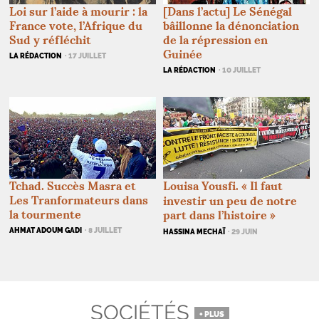
[Dans l’actu] Le Sénégal
Loi sur l’aide à mourir : la
bâillonne la dénonciation
France vote, l’Afrique du
de la répression en
Sud y réfléchit
Guinée
LA RÉDACTION
· 17 JUILLET
LA RÉDACTION
· 10 JUILLET
Louisa Yousfi. «
Il faut
Tchad. Succès Masra et
Les Tranformateurs dans
investir un peu de notre
la tourmente
part dans l’histoire
»
AHMAT ADOUM GADI
· 8 JUILLET
HASSINA MECHAÏ
· 29 JUIN
SOCIÉTÉS
+ PLUS