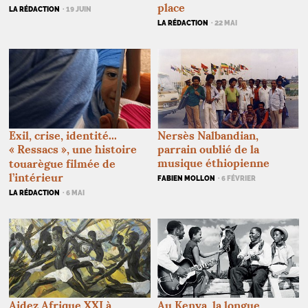
place
LA RÉDACTION
· 19 JUIN
LA RÉDACTION
· 22 MAI
Nersès Nalbandian,
Exil, crise, identité...
parrain oublié de la
«
Ressacs
», une histoire
musique éthiopienne
touarègue filmée de
l’intérieur
FABIEN MOLLON
· 6 FÉVRIER
LA RÉDACTION
· 6 MAI
Aidez Afrique
XXI
à
Au Kenya, la longue