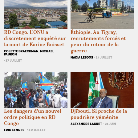
RD
Congo. L’
ONU
a
Éthiopie. Au Tigray,
discrètement enquêté sur
recrutements forcés et
la mort de Karine Buisset
peur du retour de la
guerre
COLETTE BRAECKMAN, MICHAEL
PAURON
NADIA LESDOS
· 14 JUILLET
· 17 JUILLET
Les dangers d’un nouvel
Djibouti. Si proche de la
ordre politique en
RD
poudrière yéménite
Congo
ALEXANDRE LAURET
· 24 JUIN
ERIK KENNES
· 1ER JUILLET