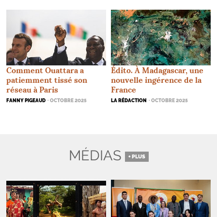
Édito. À Madagascar, une
Comment Ouattara a
nouvelle ingérence de la
patiemment tissé son
France
réseau à Paris
LA RÉDACTION
· OCTOBRE 2025
FANNY PIGEAUD
· OCTOBRE 2025
MÉDIAS
+ PLUS