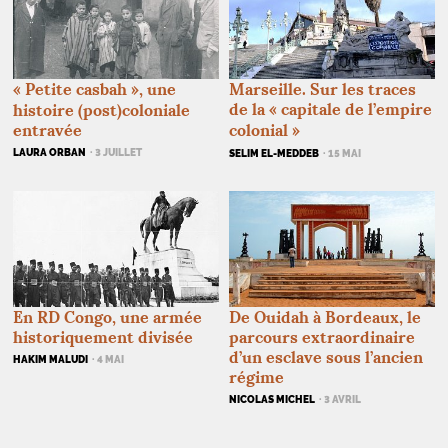
«
Petite casbah
», une
Marseille. Sur les traces
de la «
capitale de l’empire
histoire (post)coloniale
entravée
colonial
»
LAURA ORBAN
· 3 JUILLET
SELIM EL-MEDDEB
· 15 MAI
De Ouidah à Bordeaux, le
En
RD
Congo, une armée
parcours extraordinaire
historiquement divisée
d’un esclave sous l’ancien
HAKIM MALUDI
· 4 MAI
régime
NICOLAS MICHEL
· 3 AVRIL