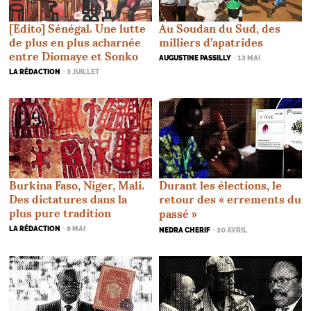
[Edito] Sénégal. Une lutte
Au Soudan du Sud, des
de plus en plus acharnée
milliers d’apatrides
entre Diomaye et Sonko
AUGUSTINE PASSILLY
· 13 MAI
LA RÉDACTION
· 3 JUILLET
Durant les élections, le
Burkina Faso, Niger, Mali.
retour des «
errements du
Des dictatures dans la
plus pure tradition
passé
»
LA RÉDACTION
· 8 MAI
NEDRA CHERIF
· 30 AVRIL