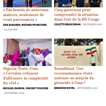
«
Pas besoin de nouveaux
Cinq questions pour
comprendre la situation
maîtres, seulement de
dans l’est de la
RD
Congo
vrais partenaires
»
COLETTE BRAECKMAN
· DÉCEMBRE 2025
DAN SANAREN, MATHIEU POURCHIER
· 12 JANVIER
Nigeria-États-Unis.
Somaliland. Une
«
Certains refusent
reconnaissance états-
unienne au mépris du
d’affronter la complexité
génocide à Gaza
?
du réel
»
BRENDON NOVEL
· SEPTEMBRE 2025
MICHAEL PAURON, VINCENT FOUCHER
· NOVEMBRE 2025