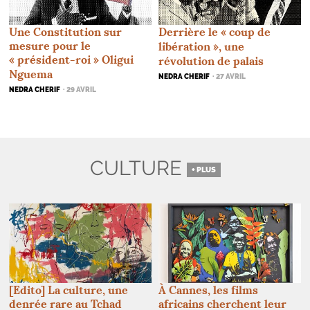
Derrière le «
coup de
Une Constitution sur
mesure pour le
libération
», une
«
président-roi
» Oligui
révolution de palais
Nguema
NEDRA CHERIF
· 27 AVRIL
NEDRA CHERIF
· 29 AVRIL
CULTURE
+ PLUS
[Edito] La culture, une
À Cannes, les films
denrée rare au Tchad
africains cherchent leur