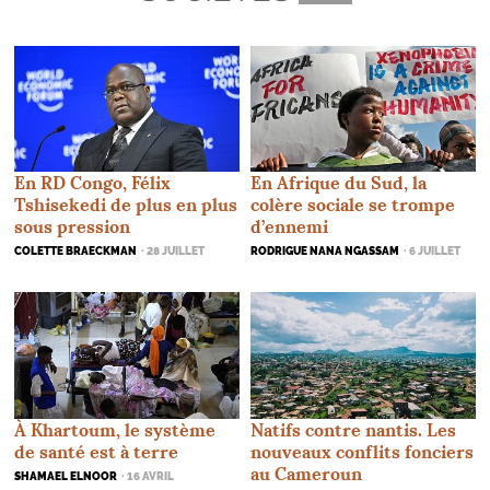
En
RD
Congo, Félix
En Afrique du Sud, la
Tshisekedi de plus en plus
colère sociale se trompe
sous pression
d’ennemi
COLETTE BRAECKMAN
· 28 JUILLET
RODRIGUE NANA NGASSAM
· 6 JUILLET
Natifs contre nantis. Les
À Khartoum, le système
nouveaux conflits fonciers
de santé est à terre
au Cameroun
SHAMAEL ELNOOR
· 16 AVRIL