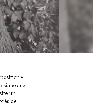
position
»,
ouisiane aux
sité un
 près de