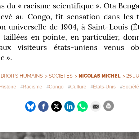
ns du «
racisme scientifique
». Ota Benga
evé au Congo, fit sensation dans les 
on universelle de 1904, à Saint-Louis (É
 taillées en pointe, en particulier, don
 aux visiteurs états-uniens venus ob
le
».
>
DROITS HUMAINS
>
SOCIÉTÉS
>
NICOLAS MICHEL
> 25 J
Histoire
Racisme
Congo
Culture
États-Unis
Société