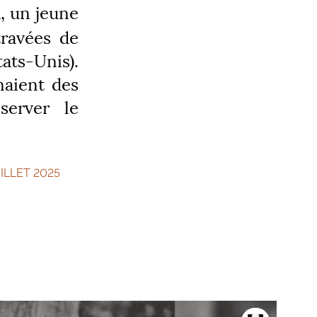
, un jeune
travées de
tats-Unis).
naient des
server le
UILLET 2025