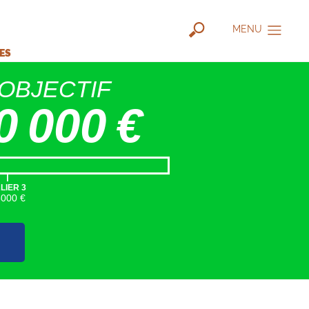
MENU
IES
OBJECTIF
0 000 €
|
LIER 3
5000 €