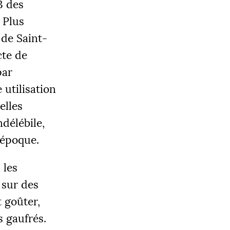
3 des
 Plus
 de Saint-
cte de
par
OBJECTIF
utilisation
0 000 €
elles
délébile,
 époque.
|
LIER 3
 les
5000 €
 sur des
 goûter,
s gaufrés.