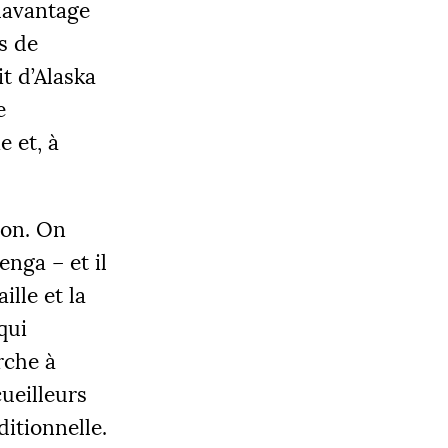
 davantage
s de
t d’Alaska
e
e et, à
ion. On
nga – et il
ille et la
qui
rche à
ueilleurs
ditionnelle.