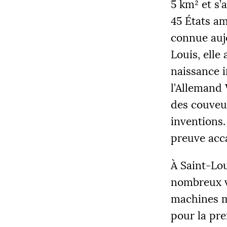
5 km² et s’
45 États am
connue aujo
Louis, elle
naissance i
COLLECT
l’Allemand
12 205
des couveus
inventions
preuve acca
|
PALIE
À Saint-Lou
5000
nombreux vi
machines m
pour la pre