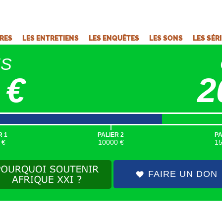
VRES
LES ENTRETIENS
LES ENQUÊTES
LES SONS
LES SÉR
ÉS
 €
2
|
R 1
PALIER 2
PA
 €
10000 €
1
FAIRE UN DON