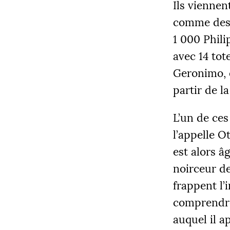
Ils viennen
comme des 
1 000 Phili
avec 14 tot
Geronimo, e
partir de l
L’un de ces
l’appelle O
est alors âg
noirceur de
frappent l’
comprendre
auquel il ap