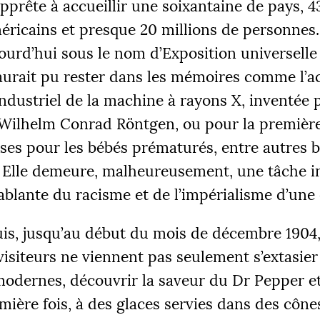
apprête à accueillir une soixantaine de pays, 4
éricains et presque 20 millions de personnes.
urd’hui sous le nom d’Exposition universelle
 aurait pu rester dans les mémoires comme l’a
ndustriel de la machine à rayons X, inventée 
ÉS
 Wilhelm Conrad Röntgen, ou pour la première 
 €
2
es pour les bébés prématurés, entre autres b
. Elle demeure, malheureusement, une tâche in
blante du racisme et de l’impérialisme d’une
|
R 1
PALIER 2
PA
is, jusqu’au début du mois de décembre 1904,
 €
10000 €
1
siteurs ne viennent pas seulement s’extasier
odernes, découvrir la saveur du Dr Pepper et
FAIRE UN DON
mière fois, à des glaces servies dans des cône