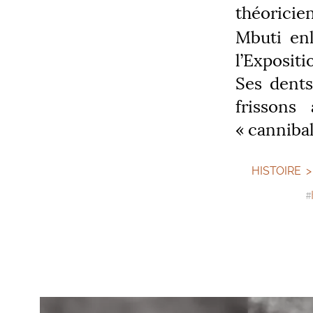
théoricie
Mbuti enl
l’Expositi
Ses dents
frissons
«
canniba
HISTOIRE