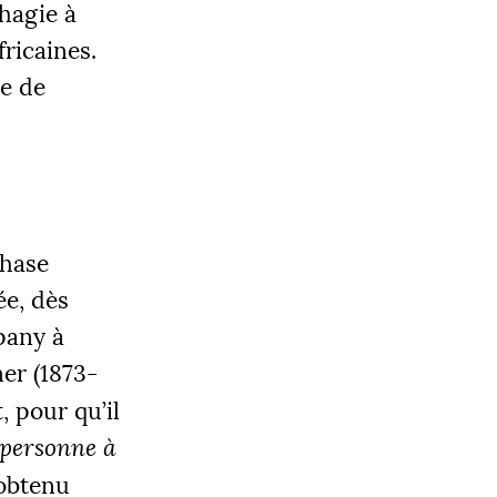
hagie à
fricaines.
te de
chase
ée, dès
pany à
er (1873-
, pour qu’il
 personne à
 obtenu