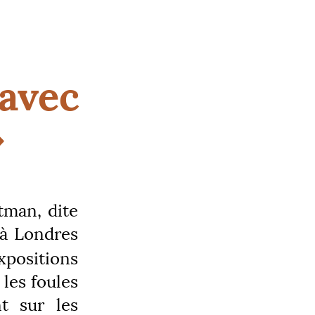
 avec
»
tman, dite
 à Londres
positions
 les foules
nt sur les