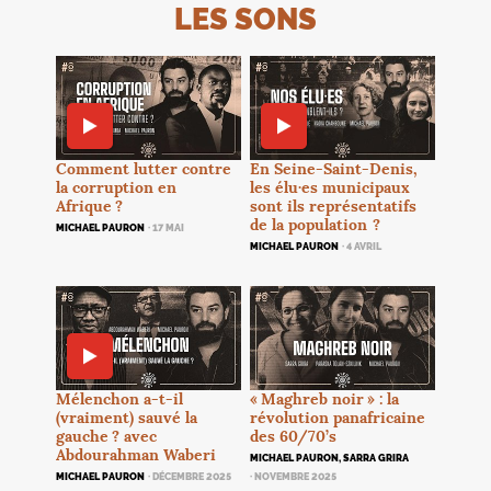
LES SONS
En Seine-Saint-Denis,
Comment lutter contre
les élu
·
es municipaux
la corruption en
sont ils représentatifs
Afrique
?
de la population
?
MICHAEL PAURON
· 17 MAI
MICHAEL PAURON
· 4 AVRIL
Mélenchon a-t-il
«
Maghreb noir
» : la
(vraiment) sauvé la
révolution panafricaine
gauche
? avec
des 60/70’s
Abdourahman Waberi
MICHAEL PAURON, SARRA GRIRA
MICHAEL PAURON
· DÉCEMBRE 2025
· NOVEMBRE 2025