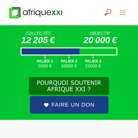
COLLECTÉS
OBJECTIF
12 205 €
20 000 €
|
|
|
PALIER 1
PALIER 2
PALIER 3
5000 €
10000 €
15000 €
FAIRE UN DON