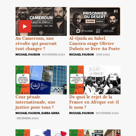
Au Cameroun, une
Al-Qaida au Sahel.
révolte qui pourrait
L’ancien otage Olivier
tout changer
?
Dubois se livre Au Poste
MICHAEL PAURON
· NOVEMBRE 2025
MICHAEL PAURON
· JUIN 2025
Cour pénale
De quoi le rejet de la
internationale, une
France en Afrique est-il
justice pour tous
?
le nom
?
MICHAEL PAURON, SARRA GRIRA
MICHAEL PAURON
· NOVEMBRE 2024
· DÉCEMBRE 2024