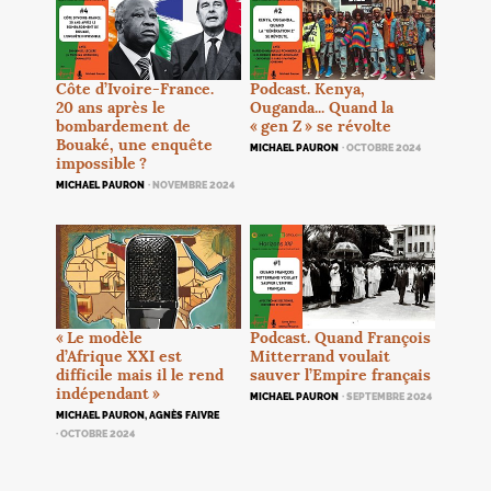
Côte d’Ivoire-France.
Podcast. Kenya,
20 ans après le
Ouganda... Quand la
bombardement de
«
gen Z
» se révolte
Bouaké, une enquête
MICHAEL PAURON
· OCTOBRE 2024
impossible
?
MICHAEL PAURON
· NOVEMBRE 2024
«
Le modèle
Podcast. Quand François
d’Afrique
XXI
est
Mitterrand voulait
difficile mais il le rend
sauver l’Empire français
indépendant
»
MICHAEL PAURON
· SEPTEMBRE 2024
MICHAEL PAURON, AGNÈS FAIVRE
· OCTOBRE 2024