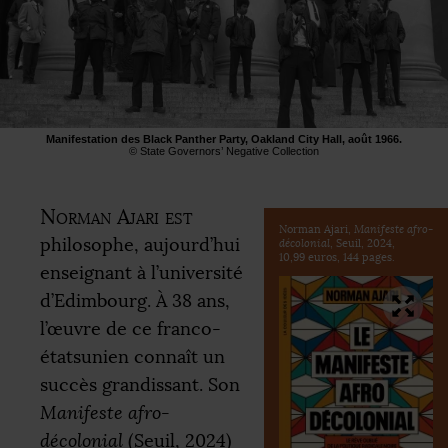
Manifestation des Black Panther Party, Oakland City Hall, août 1966.
© State Governors’ Negative Collection
Norman Ajari est
Norman Ajari,
Manifeste afro-
philosophe, aujourd’hui
décolonial
, Seuil, 2024,
10,99 euros, 144 pages.
enseignant à l’université
d’Edimbourg. À 38 ans,
l’œuvre de ce franco-
étatsunien connaît un
succès grandissant. Son
Manifeste afro-
décolonial
(Seuil, 2024)