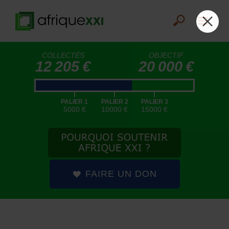
COLLECTÉS
OBJECTIF
12 205 €
20 000 €
|
|
|
PALIER 1
PALIER 2
PALIER 3
5000 €
10000 €
15000 €
FAIRE UN DON