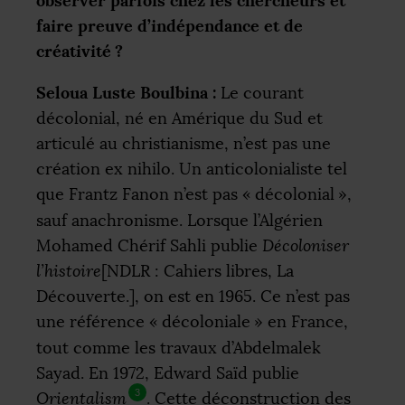
observer parfois chez les chercheurs et
faire preuve d’indépendance et de
créativité
?
Seloua Luste Boulbina :
Le courant
décolonial, né en Amérique du Sud et
articulé au christianisme, n’est pas une
création ex nihilo. Un anticolonialiste tel
que Frantz Fanon n’est pas «
décolonial
»,
sauf anachronisme. Lorsque l’Algérien
Mohamed Chérif Sahli publie
Décoloniser
l’histoire
[
NDLR
: Cahiers libres, La
Découverte.], on est en 1965. Ce n’est pas
une référence «
décoloniale
» en France,
tout comme les travaux d’Abdelmalek
Sayad. En 1972, Edward Saïd publie
3
Orientalism
. Cette déconstruction des