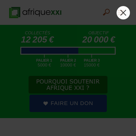
COLLECTÉS
OBJECTIF
12 205 €
20 000 €
|
|
|
PALIER 1
PALIER 2
PALIER 3
5000 €
10000 €
15000 €
FAIRE UN DON