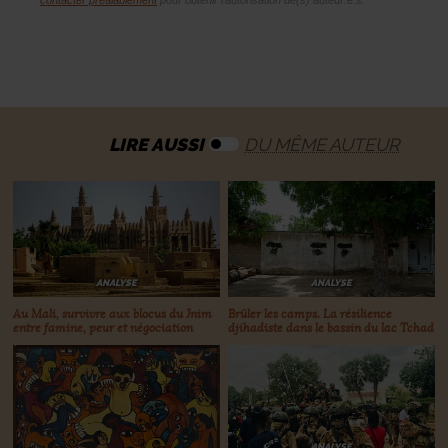
LIRE AUSSI
DU MÊME AUTEUR
ANALYSE
ANALYSE
Au Mali, survivre aux blocus du Jnim
Brûler les camps. La résilience
entre famine, peur et négociation
djihadiste dans le bassin du lac Tchad
ANALYSE