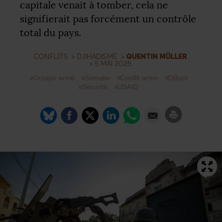
capitale venait à tomber, cela ne
signifierait pas forcément un contrôle
total du pays.
CONFLITS
>
DJIHADISME
>
QUENTIN MÜLLER
> 5 MAI 2025
Groupe armé
Somalie
Conflit armé
Djihad
Sécurité
USAID