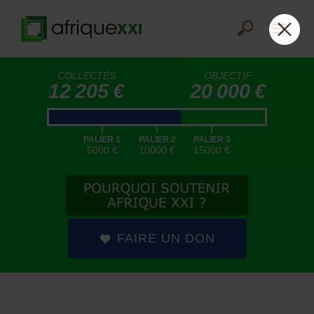
COLLECTÉS
OBJECTIF
12 205 €
20 000 €
|
|
|
PALIER 1
PALIER 2
PALIER 3
5000 €
10000 €
15000 €
FAIRE UN DON