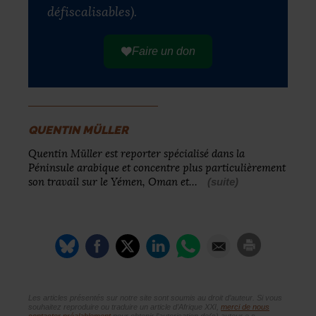
défiscalisables).
Faire un don
QUENTIN MÜLLER
Quentin Müller est reporter spécialisé dans la
Péninsule arabique et concentre plus particulièrement
son travail sur le Yémen, Oman et…
(suite)
Les articles présentés sur notre site sont soumis au droit d’auteur. Si vous
souhaitez reproduire ou traduire un article d’Afrique XXI,
merci de nous
contacter préalablement
pour obtenir l’autorisation de(s) auteur.e.s.