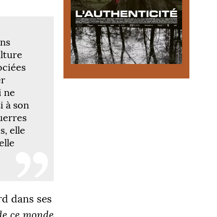
ans
ulture
©
DR
ociées
OBJECTIF
er
i ne
0 000 €
i à son
guerres
, elle
elle
|
LIER 3
5000 €
rd dans ses
de ce monde