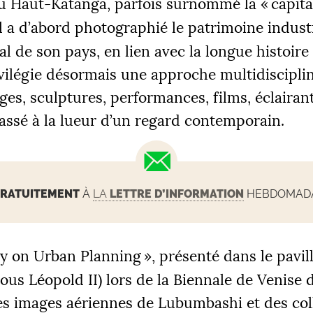
du Haut-Katanga, parfois surnommé la «
capita
’il a d’abord photographié le patrimoine industr
al de son pays, en lien avec la longue histoire 
rivilégie désormais une approche multidiscipli
es, sculptures, performances, films, éclairant
assé à la lueur d’un regard contemporain.
RATUITEMENT
À
LA
LETTRE D’INFORMATION
HEBDOMADAI
y on Urban Planning
», présenté dans le pavil
 sous Léopold
II
) lors de la Biennale de Venise d
es images aériennes de Lubumbashi et des col