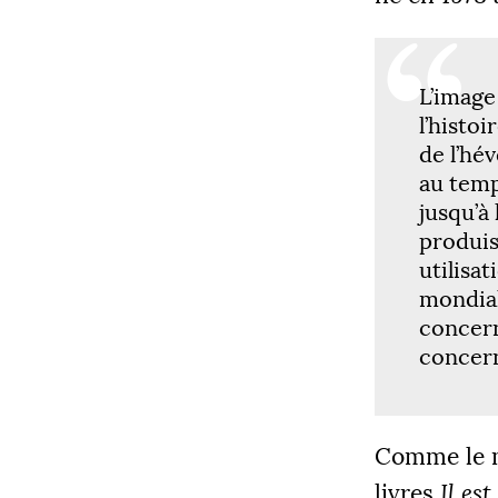
L’image
l’histo
de l’hé
COLLECT
au tem
jusqu’à
12 205
produis
utilisa
mondial
concern
|
PALIE
concern
5000
Comme le m
livres
Il es