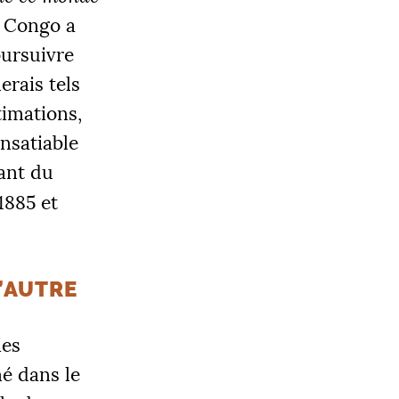
u Congo a
oursuivre
erais tels
stimations,
nsatiable
ant du
 1885 et
L’AUTRE
ies
né dans le