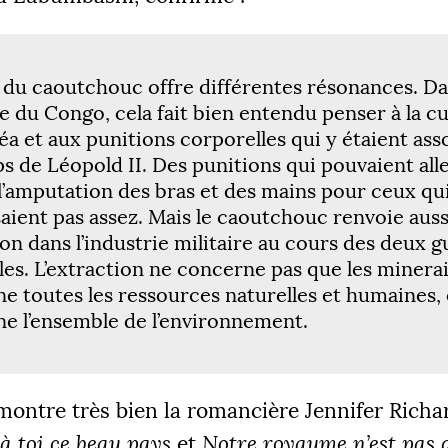
 du caoutchouc offre différentes résonances. D
ire du Congo, cela fait bien entendu penser à la c
véa et aux punitions corporelles qui y étaient ass
ÉS
ps de Léopold
II
. Des punitions qui pouvaient all
 l’amputation des bras et des mains pour ceux qu
 €
2
aient pas assez. Mais le caoutchouc renvoie auss
tion dans l’industrie militaire au cours des deux 
es. L’extraction ne concerne pas que les minerais
e toutes les ressources naturelles et humaines, 
|
R 1
PALIER 2
PA
e l’ensemble de l’environnement.
 €
10000 €
1
FAIRE UN DON
ontre très bien la romancière Jennifer Richa
t à toi ce beau pays
et
Notre royaume n’est pas 