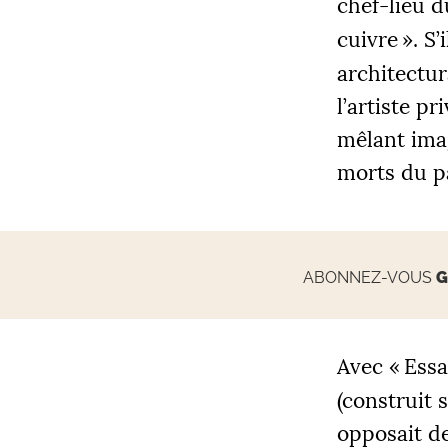
chef-lieu 
cuivre
». S
architectur
l’artiste p
mêlant imag
morts du p
ABONNEZ-VOUS
G
Avec «
Essa
(construit
opposait d