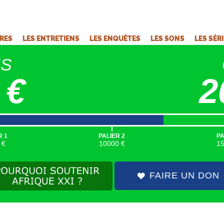
VRES
LES ENTRETIENS
LES ENQUÊTES
LES SONS
LES SÉR
ÉS
 €
2
|
R 1
PALIER 2
PA
 €
10000 €
1
FAIRE UN DON