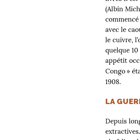
(Albin Mich
commencé av
avec le cao
le cuivre, l
quelque 10 
appétit occ
Congo
» ét
1908.
LA GUER
Depuis long
extractives