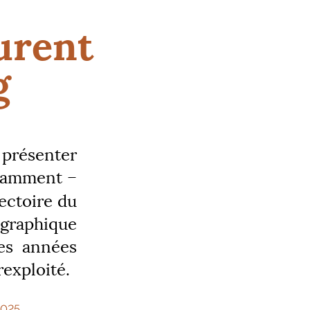
urent
g
 présenter
otamment –
jectoire du
ographique
les années
rexploité.
2025