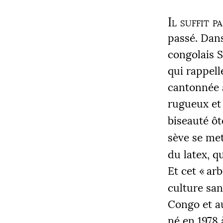
Il suffit p
passé. Dan
congolais S
qui rappell
cantonnée 
rugueux et 
biseauté ô
sève se met
du latex, q
Et cet «
arb
culture san
Congo et au 
né en 1978