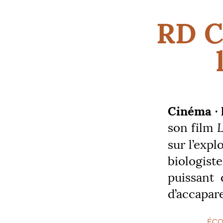
RD
C
Cinéma ·
L
son film
L
sur l’expl
biologist
puissant 
d’accapare
ÉCO