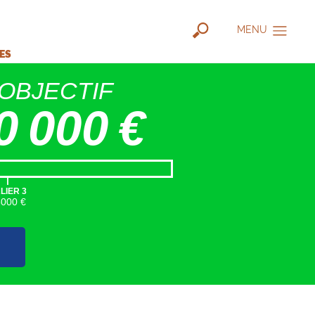
MENU
IES
OBJECTIF
0 000 €
|
LIER 3
5000 €