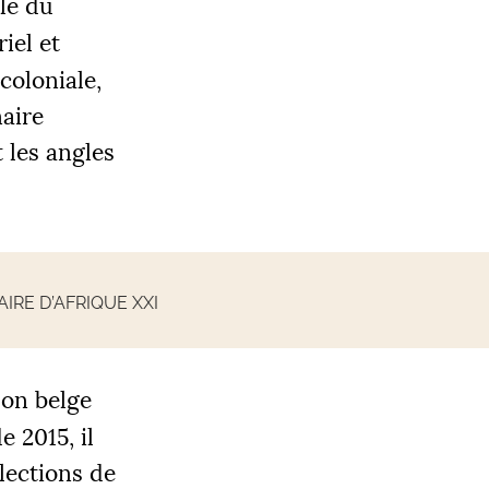
le du
iel et
coloniale,
naire
 les angles
RE D’AFRIQUE XXI
lon belge
e 2015, il
lections de