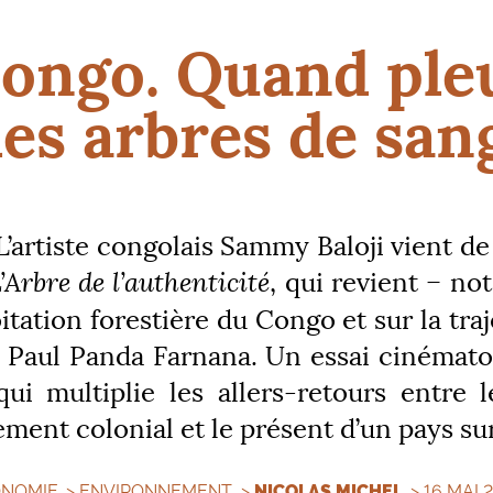
ongo. Quand ple
les arbres de san
’artiste congolais Sammy Baloji vient de
’Arbre de l’authenticité
, qui revient – n
oitation forestière du Congo et sur la tra
e Paul Panda Farnana. Un essai cinémat
qui multiplie les allers-retours entre 
ment colonial et le présent d’un pays su
NOMIE
>
ENVIRONNEMENT
>
NICOLAS MICHEL
> 16 MAI 