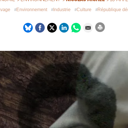
avage
Environnement
Industrie
Culture
République dé