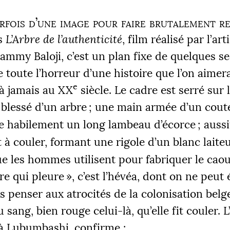
arfois d’une image pour faire brutalement rej
s
L’Arbre de l’authenticité
, film réalisé par l’art
ammy Baloji, c’est un plan fixe de quelques s
e toute l’horreur d’une histoire que l’on aimera
e
à jamais au
XX
siècle. Le cadre est serré sur 
blessé d’un arbre
; une main armée d’un cout
te habilement un long lambeau d’écorce
; aussi
 à couler, formant une rigole d’un blanc laite
ue les hommes utilisent pour fabriquer le cao
re qui pleure
», c’est l’hévéa, dont on ne peut
s penser aux atrocités de la colonisation belg
sang, bien rouge celui-là, qu’elle fit couler. L’
 à Lubumbashi, confirme :