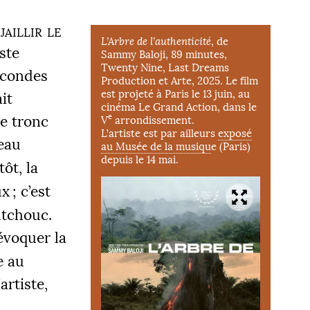
aillir le
L’Arbre de l’authenticité
, de
iste
Sammy Baloji, 89 minutes,
Twenty Nine, Last Dreams
econdes
Production et Arte, 2025. Le film
est projeté à Paris le 13 juin, au
it
cinéma Le Grand Action, dans le
e
le tronc
V
arrondissement.
L’artiste est par ailleurs
exposé
eau
au Musée de la musiqu
e (Paris)
depuis le 14 mai.
tôt, la
ux
; c’est
utchouc.
 évoquer la
e au
artiste,