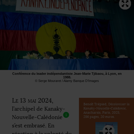
Conférence du leader indépendantiste Jean-Marie Tjibaou, à Lyon, en
1988.
© Serge Mouraret / Alamy Banque D’Images
Le 13 mai 2024,
Benoît Trépied,
Décoloniser la
l’archipel de Kanaky-
Kanaky-Nouvelle-Calédonie
,
Anacharsis, Paris, 2025,
1
Nouvelle-Calédonie
286 pages, 20 euros.
s’est embrasé. En
réaction à la volonté du