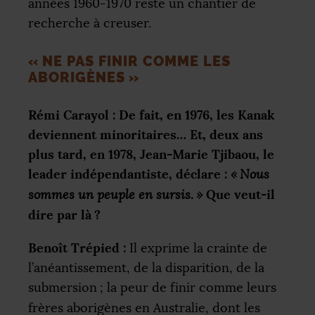
années 1960-1970 reste un chantier de
recherche à creuser.
«
NE PAS FINIR COMME LES
ABORIGÈNES
»
Rémi Carayol : De fait, en 1976, les Kanak
deviennent minoritaires… Et, deux ans
plus tard, en 1978, Jean-Marie Tjibaou, le
leader indépendantiste, déclare :
«
Nous
Que veut-il
sommes un peuple en sursis.
»
dire par là
?
Benoît Trépied :
Il exprime la crainte de
l’anéantissement, de la disparition, de la
submersion
; la peur de finir comme leurs
frères aborigènes en Australie, dont les