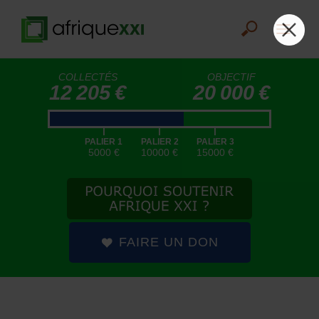
COLLECTÉS
OBJECTIF
12 205 €
20 000 €
|
|
|
PALIER 1
PALIER 2
PALIER 3
5000 €
10000 €
15000 €
FAIRE UN DON