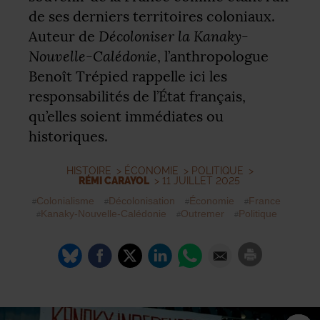
de ses derniers territoires coloniaux.
Décoloniser la Kanaky-
Auteur de
Nouvelle-Calédonie
, l’anthropologue
Benoît Trépied rappelle ici les
responsabilités de l’État français,
qu’elles soient immédiates ou
historiques.
HISTOIRE
>
ÉCONOMIE
>
POLITIQUE
>
RÉMI CARAYOL
> 11 JUILLET 2025
Colonialisme
Décolonisation
Économie
France
Kanaky-Nouvelle-Calédonie
Outremer
Politique