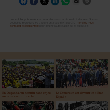
Les articles présentés sur notre site sont soumis au droit d’auteur. Si vous
souhaitez reproduire ou traduire un article d’Afrique XXI,
merci de nous
contacter préalablement
pour obtenir l’autorisation de(s) auteur.e.s.
ANALYSE
PARTI PRIS
En Ouganda, un scrutin sans enjeu
Le Cameroun est devenu un «
État-
mais un avenir incertain
Ehpad
»