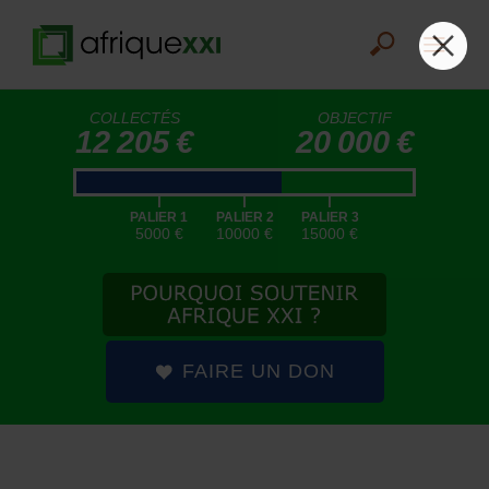
COLLECTÉS
OBJECTIF
12 205 €
20 000 €
|
|
|
PALIER 1
PALIER 2
PALIER 3
5000 €
10000 €
15000 €
FAIRE UN DON