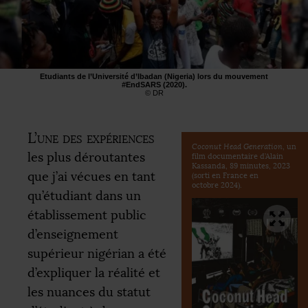
Etudiants de l’Université d’Ibadan (Nigeria) lors du mouvement
#EndSARS (2020).
©
DR
L’une des expériences
Coconut Head Generation
, un
les plus déroutantes
film documentaire d’Alain
Kassanda, 89 minutes, 2023
que j’ai vécues en tant
(sorti en France en
octobre 2024).
qu’étudiant dans un
établissement public
d’enseignement
supérieur nigérian a été
d’expliquer la réalité et
les nuances du statut