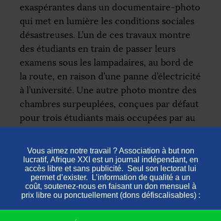
exaspérantes dans un documentaire-photo
qui met en lumière les conditions sociales
désastreuses. L’un de ces travaux montre
des étudiants en train de passer leurs
examens sous les lampadaires, au bord de
la route, en raison d’une panne d’électricité
à l’université. Une autre photo montre des
chambres surpeuplées, conçues par défaut
pour trois étudiants mais occupées par au
moins six personnes, des squatters.
Malgré les nombreuses conséquences liées
au squat (juridiques et sur la santé
publique), cette pratique est considérée
comme un mécanisme ou une stratégie de
survie acceptable, en particulier face au