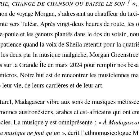
prie, change de chanson ou baisse le son
!
»
,
n de voyage Morgan, s’adressant au chauffeur du taxi
ente vers Tuléar. Après vingt-deux heures de route, les
de-poule et les genoux plantés dans le dos du voisin, n
 patience quand la voix de Sheila retentit pour la quatri
 les deux par la musique malgache, Morgan Greenstree
sur la Grande Île en mars 2024 pour remplir nos besa
micros. Notre but est de rencontrer les musiciennes ma
leur vie, de leurs carrières et de leur art.
turel, Madagascar vibre aux sons de musiques métissée
moines austronésiens, arabes et est-africains qui ont en
ècles. La musique y est omniprésente :
«
À Madagascar,
 la musique ne font qu’un
»
, écrit l’ethnomusicologue M