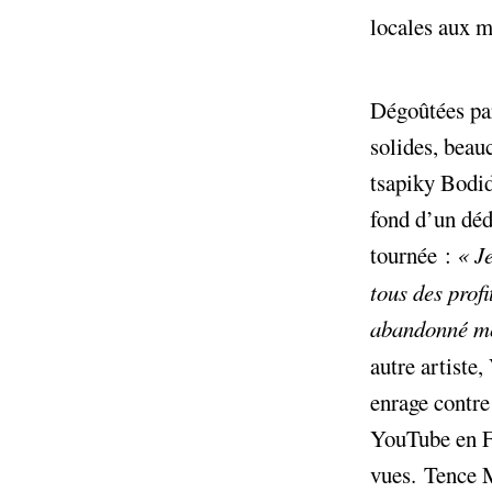
locales aux 
Dégoûtées pa
solides, beau
tsapiky Bodi
fond d’un déda
tournée :
«
J
tous des profi
abandonné mon
autre artiste
enrage contre 
YouTube en Fr
vues. Tence M