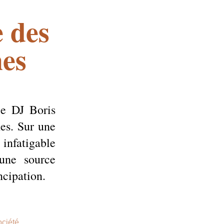
 des
es
 le
DJ
Boris
hes. Sur une
infatigable
 une source
cipation.
ciété