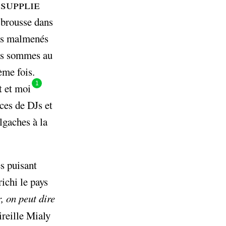
 supplie
-brousse dans
 os malmenés
ous sommes au
ème fois.
1
t et moi
ces de DJs et
lgaches à la
s puisant
richi le pays
 on peut dire
ireille Mialy