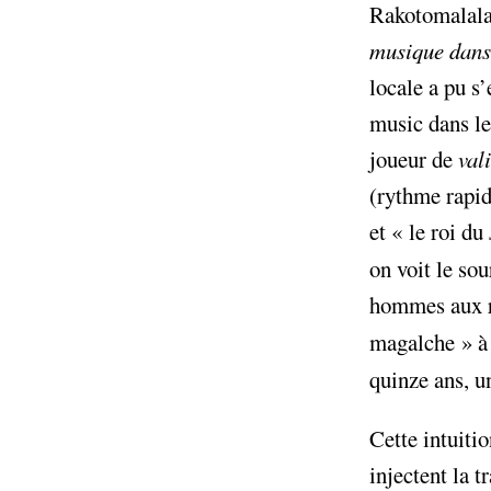
Rakotomalala,
musique dans 
locale a pu s
music dans le
joueur de
val
COLLECT
(rythme rapid
12 205
et «
le roi du
on voit le sou
hommes aux ré
|
magalche
» à
PALIE
5000
quinze ans, u
Cette intuiti
injectent la t