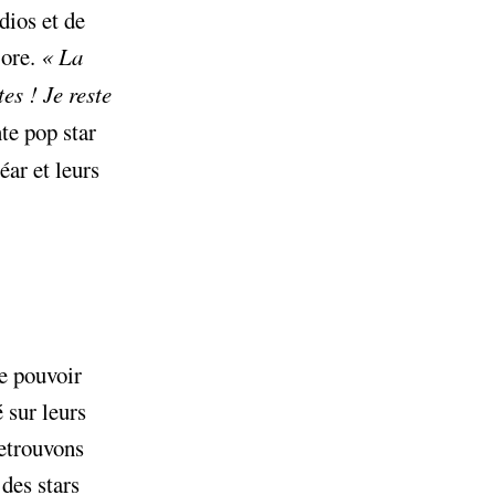
udios et de
lore.
«
La
tes
! Je reste
nte pop star
éar et leurs
e pouvoir
 sur leurs
retrouvons
 des stars