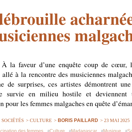
débrouille acharnée
usiciennes malgach
À la faveur d’une enquête coup de cœur,
t allé à la rencontre des musiciennes malgac
ne de surprises, ces artistes démontrent une 
e survie en milieu hostile et deviennent
ion pour les femmes malgaches en quête d’éman
SOCIÉTÉS
>
CULTURE
>
BORIS PAILLARD
> 23 MAI 2025
ipation des femmes
Culture
Madagascar
Musique
So