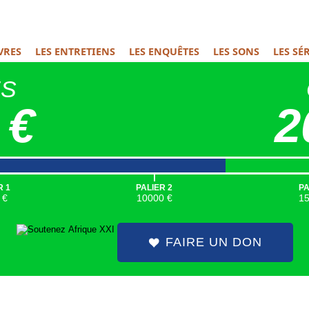
IVRES
LES ENTRETIENS
LES ENQUÊTES
LES SONS
LES SÉ
ÉS
 €
2
|
R 1
PALIER 2
PA
 €
10000 €
1
FAIRE UN DON