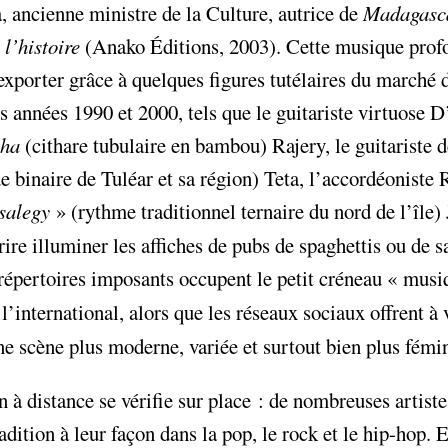
 ancienne ministre de la Culture, autrice de
Madagasca
l’histoire
(Anako Éditions, 2003). Cette musique pro
’exporter grâce à quelques figures tutélaires du marché 
s années 1990 et 2000, tels que le guitariste virtuose D
iha
(cithare tubulaire en bambou) Rajery, le guitariste 
ÉS
e binaire de Tuléar et sa région) Teta, l’accordéoniste
 €
2
salegy
» (rythme traditionnel ternaire du nord de l’île)
rire illuminer les affiches de pubs de spaghettis ou de 
pertoires imposants occupent le petit créneau «
musi
|
 l’international, alors que les réseaux sociaux offrent à 
R 1
PALIER 2
PA
 €
10000 €
1
ne scène plus moderne, variée et surtout bien plus fémi
FAIRE UN DON
on à distance se vérifie sur place : de nombreuses artist
radition à leur façon dans la pop, le rock et le hip-hop. 