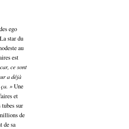
des ego
 La star du
modeste au
aires est
car, ce sont
eur a déjà
 ça.
»
Une
aires et
s tubes sur
millions de
t de sa