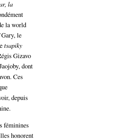
r, la
fondément
de la world
’Gary, le
de
tsapiky
OBJECTIF
 Régis Gizavo
0 000 €
 Jaojoby, dont
savon. Ces
que
|
voir, depuis
LIER 3
5000 €
nine.
es féminines
Elles honorent