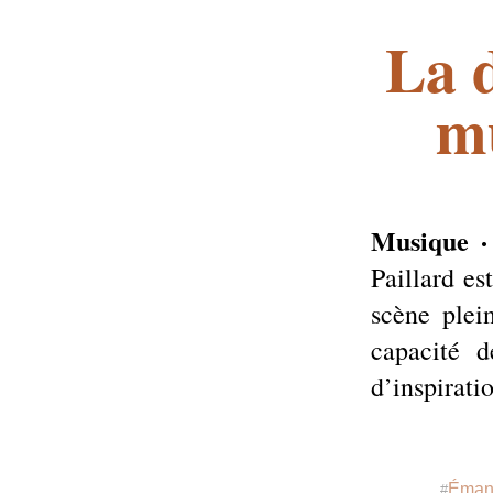
La 
m
Musique ·
Paillard es
scène plei
capacité d
d’inspirat
Émanc