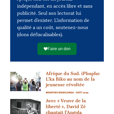
indépendant, en accès libre et sans
publicité. Seul son lectorat lui
permet d’exister. L’information de
qualité a un coût, soutenez-nous
(dons défiscalisables).
Faire un don
Afrique du Sud. iPhupho
L’ka Biko au nom de la
jeunesse révoltée
NKANYISO NGQULUNGA
· AOÛT 2023
Avec «
Veuve de la
liberté
», David Zé
COLLECTÉS
OBJECTIF
chantait l’Angola