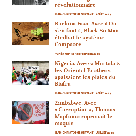
12 205 €
20 000 €
révolutionnaire
JEAN-CHRISTOPHE SERVANT
· AOÛT 2023
|
|
|
PALIER 1
PALIER 2
PALIER 3
Burkina Faso. Avec «
On
5000 €
10000 €
15000 €
s’en fout
», Black So Man
étrillait le système
Compaoré
AGNÈS FAIVRE
· SEPTEMBRE 2023
Nigeria. Avec «
Murtala
»,
FAIRE UN DON
les Oriental Brothers
apaisaient les plaies du
Biafra
JEAN-CHRISTOPHE SERVANT
· AOÛT 2023
Zimbabwe. Avec
«
Corruption
», Thomas
Mapfumo reprenait le
maquis
JEAN-CHRISTOPHE SERVANT
· JUILLET 2023