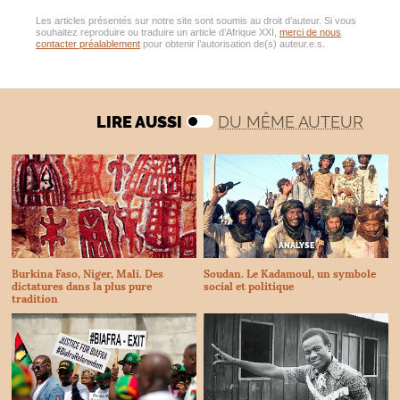
Les articles présentés sur notre site sont soumis au droit d’auteur. Si vous
souhaitez reproduire ou traduire un article d’Afrique XXI,
merci de nous
contacter préalablement
pour obtenir l’autorisation de(s) auteur.e.s.
LIRE AUSSI
DU MÊME AUTEUR
ANALYSE
Burkina Faso, Niger, Mali. Des
Soudan. Le Kadamoul, un symbole
dictatures dans la plus pure
social et politique
tradition