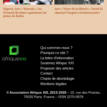
Nigeria. Avec «
Murtala
», les
Avec «
Veuve de la liberté
», David Zé
Oriental Brothers apaisaient les
chantait l’Angola révolutionnaire
plaies du Biafra
Qui sommes-nous
?
Pourquoi ce site
?
La lettre d’information
Soutenez Afrique
XXI
Proposer des articles
Contact
Charte de déontologie
Mentions légales
© Association Afrique XXI, 2013-2026
– 10, rue des Prairies,
75020 Paris, France – ISSN 2270-0978