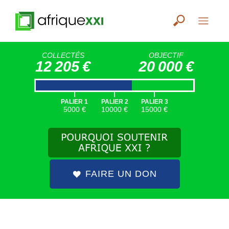
COLLECTÉS
OBJECTIF
12 205 €
20 000 €
|
|
|
PALIER 1
PALIER 2
PALIER 3
5000 €
10000 €
15000 €
FAIRE UN DON