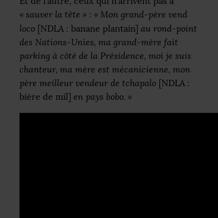
Et de l’autre, ceux qui n’arrivent pas à
«
sauver la tête
»
:
«
Mon grand-père vend
loco
[
NDLA
: banane plantain]
au rond-point
des Nations-Unies, ma grand-mère fait
parking à côté de la Présidence, moi je suis
chanteur, ma mère est mécanicienne, mon
père meilleur vendeur de tchapalo
[
NDLA
:
bière de mil]
en pays bobo.
»