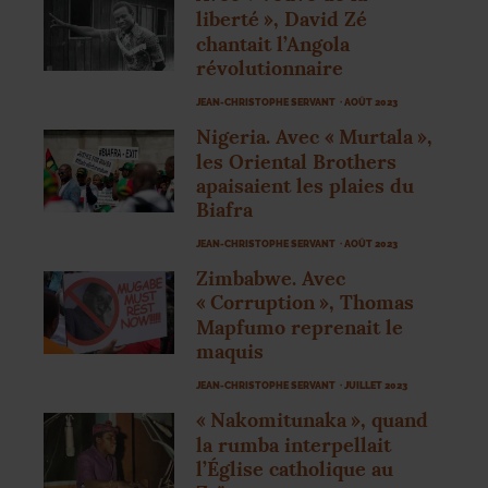
liberté
», David Zé
chantait l’Angola
révolutionnaire
JEAN-CHRISTOPHE SERVANT
· AOÛT 2023
Nigeria. Avec «
Murtala
»,
les Oriental Brothers
apaisaient les plaies du
Biafra
JEAN-CHRISTOPHE SERVANT
· AOÛT 2023
Zimbabwe. Avec
«
Corruption
», Thomas
Mapfumo reprenait le
maquis
JEAN-CHRISTOPHE SERVANT
· JUILLET 2023
«
Nakomitunaka
», quand
la rumba interpellait
l’Église catholique au