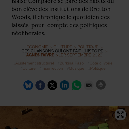
Blaise Compaoré se pare des habits du
bon élève des institutions de Bretton
Woods, il chronique le quotidien des
laissés-pour-compte des politiques
néolibérales.
ÉCONOMIE
>
CULTURE
>
POLITIQUE
>
CES CHANSONS QUI ONT FAIT L’HISTOIRE
>
AGNÈS FAIVRE
> 1ER SEPTEMBRE 2023
Ajustement structurel
Burkina Faso
Côte d’Ivoire
Culture
Insurrection
Musique
Politique