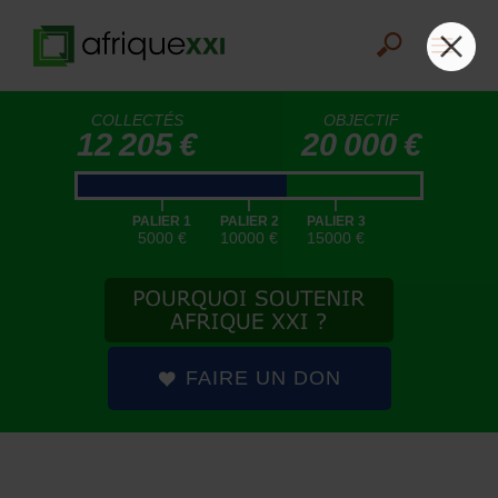
COLLECTÉS
OBJECTIF
12 205 €
20 000 €
|
|
|
PALIER 1
PALIER 2
PALIER 3
5000 €
10000 €
15000 €
FAIRE UN DON