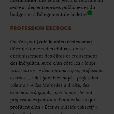
libéralisation des échanges, à la réforme du
secteur des entreprises publiques et du
1
budget, et à l’allègement de la dette
.
PROFESSION ESCROCS
voir la vidéo ci-dessous
On s’en fout
(
)
déroule l’envers des chiffres, entre
enrichissement des élites et creusement
des inégalités. Avec d’un côté les
«
loups
ravisseurs
»
:
«
des tontons sapés, profession
escrocs
»
,
«
des gars bien sapés, profession
voleurs
»
,
«
des Mercedes à droite, des
limousines à gauche, des Jaguar devant,
profession exploitants d’immeubles
»
qui
profitent d’un
«
État de suicide collectif
»
.