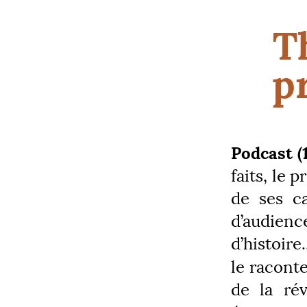
T
p
Podcast (1
faits, le
de ses c
d’audien
d’histoire
le racont
de la ré