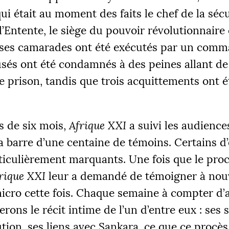
ui était au moment des faits le chef de la séc
l’Entente, le siège du pouvoir révolutionnair
 ses camarades ont été exécutés par un comm
sés ont été condamnés à des peines allant de 
e prison, tandis que trois acquittements ont é
ÉS
 €
2
s de six mois,
Afrique
XXI
a suivi les audiences
a barre d’une centaine de témoins. Certains d
|
ticulièrement marquants. Une fois que le proc
R 1
PALIER 2
PA
 €
10000 €
1
rique
XXI
leur a demandé de témoigner à nou
icro cette fois. Chaque semaine à compter d’a
FAIRE UN DON
erons le récit intime de l’un d’entre eux : ses 
ution, ses liens avec Sankara, ce que ce procès