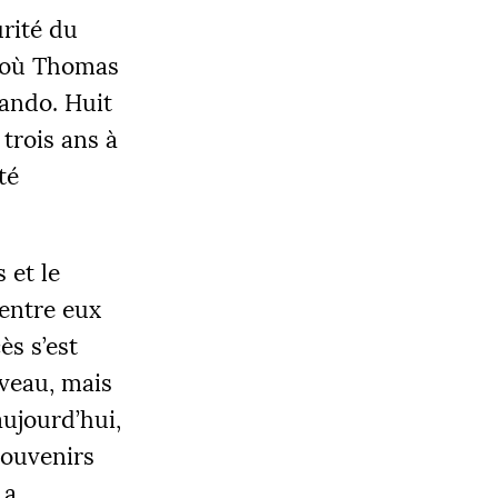
urité du
e où Thomas
ando. Huit
trois ans à
té
OBJECTIF
0 000 €
 et le
’entre eux
|
ès s’est
LIER 3
5000 €
veau, mais
ujourd’hui,
souvenirs
 a