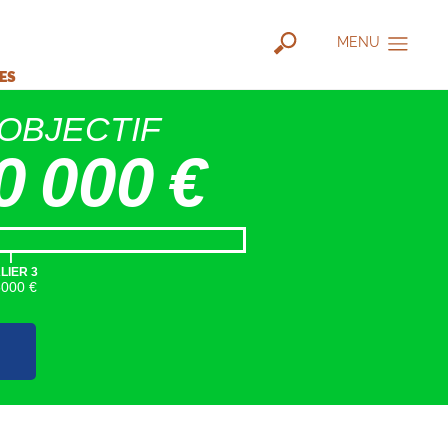
MENU
IES
OBJECTIF
0 000 €
|
LIER 3
5000 €