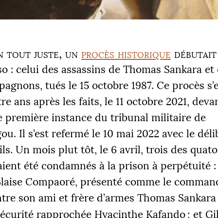
an tout juste, un
procès historique
débutait
so : celui des assassins de Thomas Sankara et
agnons, tués le 15 octobre 1987. Ce procès s’
re ans après les faits, le 11 octobre 2021, devan
première instance du tribunal militaire de
. Il s’est refermé le 10 mai 2022 avec le déli
ils. Un mois plut tôt, le 6 avril, trois des quat
ient été condamnés à la prison à perpétuité : 
Blaise Compaoré, présenté comme le command
ntre son ami et frère d’armes Thomas Sankara
 sécurité rapprochée Hyacinthe Kafando
; et Gi