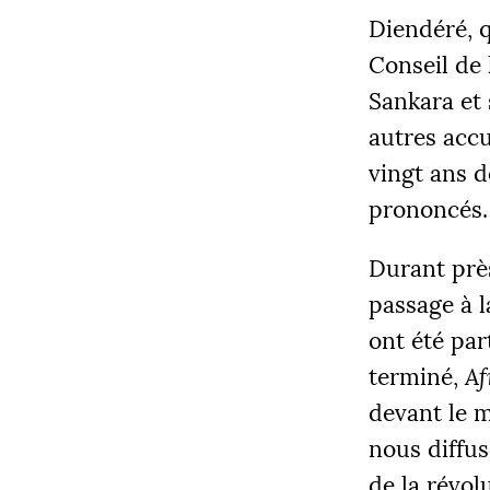
Diendéré, q
Conseil de 
Sankara et
autres accu
vingt ans d
COLLECT
prononcés.
12 205
Durant prè
passage à l
|
ont été par
PALIE
5000
terminé,
Af
devant le m
nous diffus
de la révol