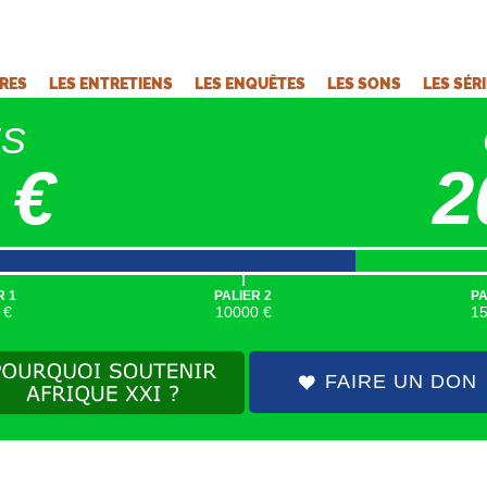
VRES
LES ENTRETIENS
LES ENQUÊTES
LES SONS
LES SÉR
ÉS
 €
2
|
R 1
PALIER 2
PA
 €
10000 €
1
FAIRE UN DON