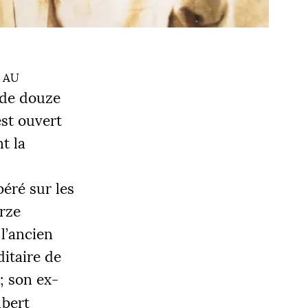
 au
 de douze
est ouvert
t la
béré sur les
orze
l’ancien
itaire de
; son ex-
lbert