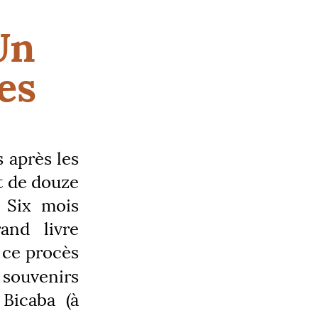
Un
es
 après les
t de douze
 Six mois
and livre
 ce procès
 souvenirs
Bicaba (à