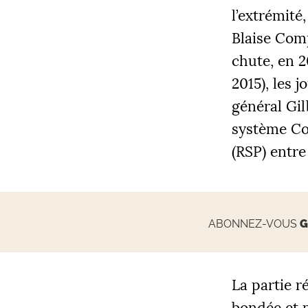
l’extrémité
Blaise Comp
chute, en 20
2015), les 
général Gil
système Com
(
RSP
) entre
ABONNEZ-VOUS
G
La partie r
bondée et p