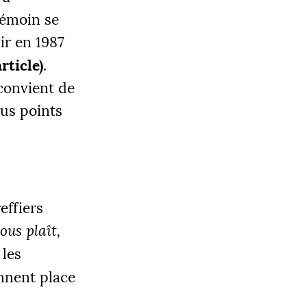
émoin se
ir en 1987
rticle)
.
 convient de
ous points
effiers
ous plaît,
 les
ennent place