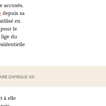
ze accusés.
e
depuis sa
atilisé en
 pour le
 lige du
sidentielle
RE D’AFRIQUE XXI
t à elle
trois