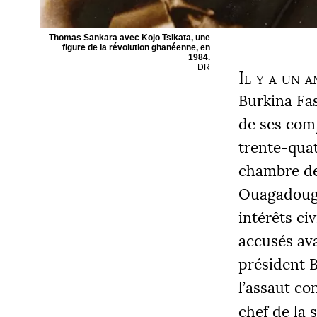
Thomas Sankara avec Kojo Tsikata, une
figure de la révolution ghanéenne, en
1984.
DR
Il y a un 
Burkina Fa
de ses comp
trente-quat
chambre de 
Ouagadougou
intérêts civ
accusés ava
président 
l’assaut co
chef de la