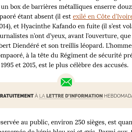
, un box de barrières métalliques enserre dou
aoré étant absent (il est
exilé en Côte d’Ivoir
14), et Hyacinthe Kafando en fuite (il s’est vol
journalistes n’ont d’yeux, avant l’ouverture, que
bert Diendéré et son treillis léopard. L’homme
paoré, à la tête du Régiment de sécurité pré
 1995 et 2015, est le plus célèbre des accusés.
RATUITEMENT
À
LA
LETTRE D’INFORMATION
HEBDOMADAI
éservée au public, environ 250 sièges, est quan
arsemée de képis bleu roi et gris. Parmi eux, 