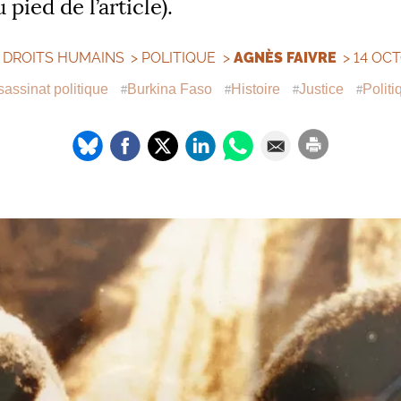
 pied de l’article).
>
DROITS HUMAINS
>
POLITIQUE
>
AGNÈS FAIVRE
> 14 OC
assinat politique
Burkina Faso
Histoire
Justice
Politi