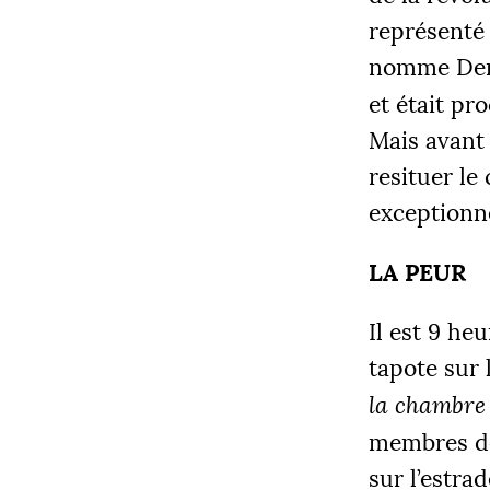
représenté 
nomme Denis
et était p
Mais avant 
resituer le
exceptionne
LA
PEUR
Il est 9 he
tapote sur 
la chambre
membres de 
sur l’estra