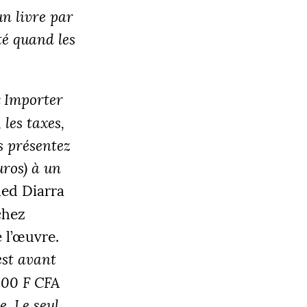
un livre par
ité quand les
«
Importer
 les taxes,
us présentez
uros) à un
ed Diarra
(chez
 l’œuvre.
est avant
 000 F
CFA
. Le seul