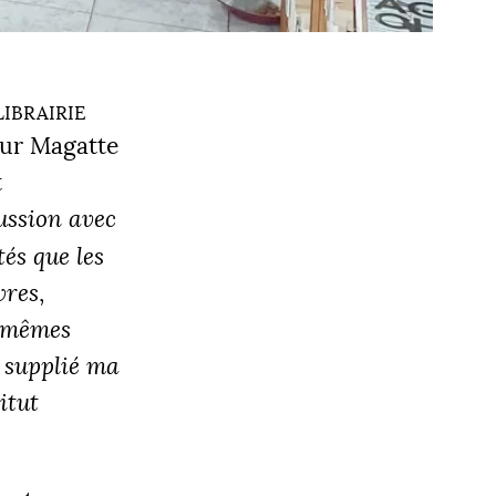
ibrairie
our Magatte
t
cussion avec
tés que les
vres
,
s mêmes
s supplié ma
itut