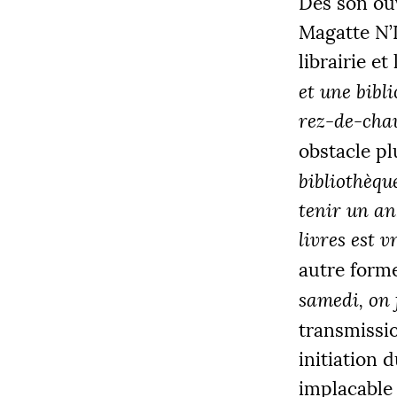
Dès son ouv
Magatte N’
librairie e
et une bibli
rez-de-chau
COLLECT
obstacle pl
12 205
bibliothèqu
tenir un an
livres est 
|
autre forme
PALIE
5000
samedi, on f
transmissi
initiation 
implacable 