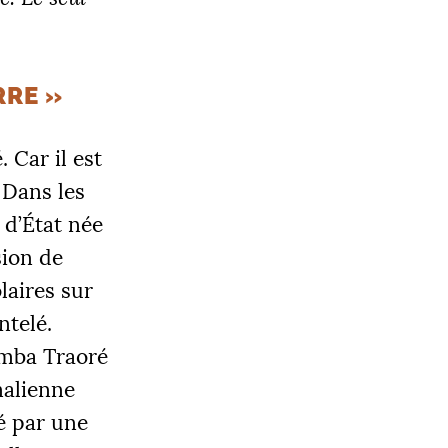
RRE
»
 Car il est
 Dans les
é d’État née
sion de
laires sur
ntelé.
Samba Traoré
malienne
é par une