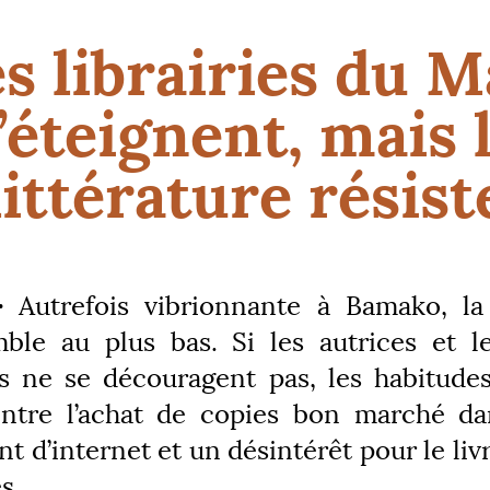
s librairies du M
’éteignent, mais 
littérature résist
·
Autrefois vibrionnante à Bamako, la
mble au plus bas. Si les autrices et l
s ne se découragent pas, les habitude
ntre l’achat de copies bon marché da
t d’internet et un désintérêt pour le liv
s.