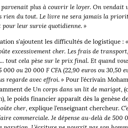
 parvenait plus à couvrir le loyer. On vendait 
s rien du tout. Le livre ne sera jamais la prior
t pour leur survie quotidienne.
»
ation s’ajoutent les difficultés de logistique :
oûte excessivement cher. Les frais de transport,
.. tout cela pèse sur le prix final. Et quand vo
15 000 ou 20 000 F
CFA
(22,90 euros ou 30,50 e
ous regarde avec effroi.
»
Pour l’écrivain Moham
otamment de
Un corps dans un lit de marigot
, 
), le poids financier apparaît dès la genèse de
coûte cher
, explique l’enseignant chercheur.
C’
faire commerciale. Je dépense au-delà de 500
 parution. L’écriture ne nourrit pas son homme