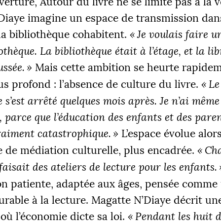
erture, Autour du livre ne se limite pas à la v
Diaye imagine un espace de transmission dans
t la bibliothèque cohabitent.
«
Je voulais faire u
othèque. La bibliothèque était à l’étage, et la li
ssée.
»
Mais cette ambition se heurte rapide
ÉS
us profond : l’absence de culture du livre.
«
Le
 €
2
e s’est arrêté quelques mois après. Je n’ai même
, parce que l’éducation des enfants et des paren
vraiment catastrophique.
»
L’espace évolue alor
|
 de médiation culturelle, plus encadrée.
«
Ch
R 1
PALIER 2
PA
 €
10000 €
1
aisait des ateliers de lecture pour les enfants.
on patiente, adaptée aux âges, pensée comme
FAIRE UN DON
durable à la lecture. Magatte N’Diaye décrit une
où l’économie dicte sa loi.
«
Pendant les huit 