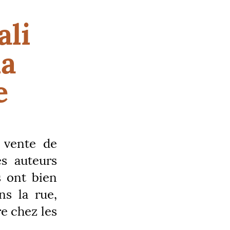
ali
la
e
 vente de
es auteurs
s ont bien
ns la rue,
re chez les