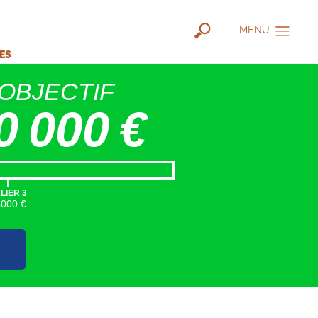
MENU
IES
OBJECTIF
0 000 €
|
LIER 3
5000 €