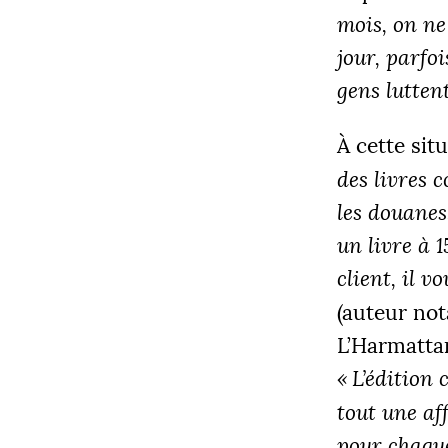
mois, on ne
jour, parfoi
gens lutten
À cette situ
des livres c
les douanes.
un livre à 
client, il v
(auteur n
L’Harmattan
«
L’édition 
tout une af
pour chaque