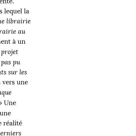
ente.
 lequel la
ne librairie
brairie au
ment à un
OBJECTIF
 projet
0 000 €
 pas pu
ts sur les
s vers une
|
aque
LIER 3
5000 €
»
Une
 une
 réalité
derniers