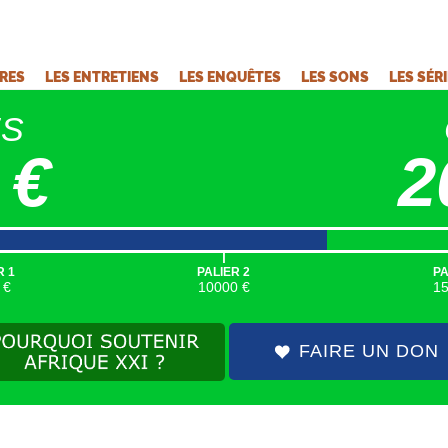
VRES
LES ENTRETIENS
LES ENQUÊTES
LES SONS
LES SÉR
ÉS
 €
2
|
R 1
PALIER 2
PA
 €
10000 €
1
FAIRE UN DON