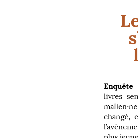
Le
s
Enquête 
livres se
malien
·
ne
changé, e
l’avènemen
plus jeune