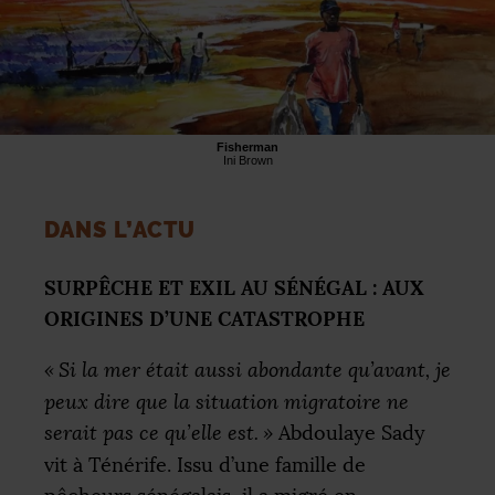
Fisherman
Ini Brown
DANS
L’
ACTU
SURP
Ê
CHE
ET
EXIL
AU
SÉNÉ
GAL
:
AUX
ORIGINES
D’
UNE
CATASTROPHE
«
Si la mer était aussi abondante qu’avant, je
peux dire que la situation migratoire ne
serait pas ce qu’elle est.
»
Abdoulaye Sady
vit à Ténérife. Issu d’une famille de