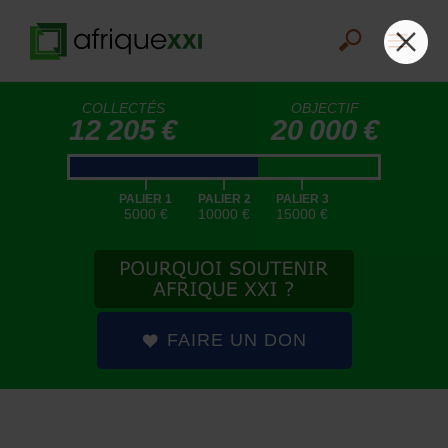
COLLECTÉS
OBJECTIF
12 205 €
20 000 €
|
|
|
PALIER 1
PALIER 2
PALIER 3
5000 €
10000 €
15000 €
FAIRE UN DON