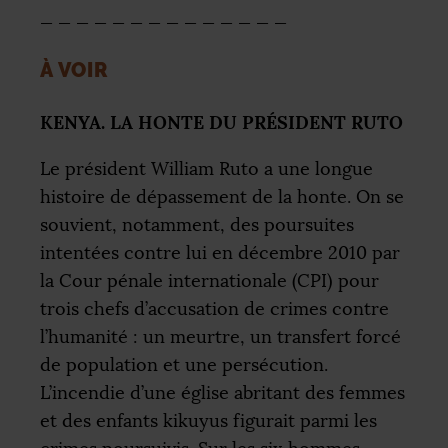
_ _ _ _ _ _ _ _ _ _ _ _ _ _
À
VOIR
KENYA
.
LA
HONTE
DU
PR
É
SIDENT
RUTO
Le président William Ruto a une longue
histoire de dépassement de la honte. On se
souvient, notamment, des poursuites
intentées contre lui en décembre 2010 par
la Cour pénale internationale (
CPI
) pour
trois chefs d’accusation de crimes contre
l’humanité : un meurtre, un transfert forcé
de population et une persécution.
L’incendie d’une église abritant des femmes
et des enfants kikuyus figurait parmi les