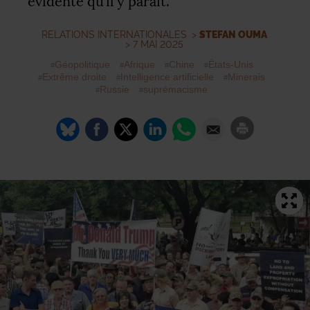
évidente qu’il y paraît.
RELATIONS INTERNATIONALES
>
STEFAN OUMA
> 7 MAI 2025
Géopolitique
Afrique
Chine
États-Unis
Extrême droite
Intelligence artificielle
Minerais
Russie
suprémacisme