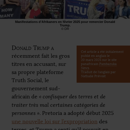
Manifestations d’Afrikaners en février 2025 pour remercier Donald
Trump.
©
DR
Donald Trump a
Cet article a été initialement
récemment fait les gros
publié en anglais le
20 mars 2025 sur le site
titres en accusant, sur
panafricain
Pambazuka
News
.
sa propre plateforme
Traduit de l’anglais par
Nathalie Prévost
Truth Social, le
gouvernement sud-
africain de
«
confisquer des terres et de
traiter très mal certaines catégories de
personnes
»
. Pretoria a adopté début 2025
une nouvelle loi sur l’expropriation
des
terres, et Trump a senti qu’il pouvait en