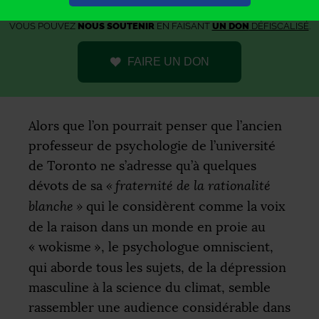
AFRIQUE XXI EST UN MÉDIA
GRATUIT ET SANS PUBLICITÉ
.
VOUS POUVEZ
NOUS SOUTENIR
EN FAISANT
UN DON
DÉFISCALISÉ
.
FAIRE UN DON
Alors que l’on pourrait penser que l’ancien
professeur de psychologie de l’université
de Toronto ne s’adresse qu’à quelques
dévots de sa
«
fraternité de la rationalité
blanche
»
qui le considèrent comme la voix
de la raison dans un monde en proie au
«
wokisme
», le psychologue omniscient,
qui aborde tous les sujets, de la dépression
masculine à la science du climat, semble
rassembler une audience considérable dans