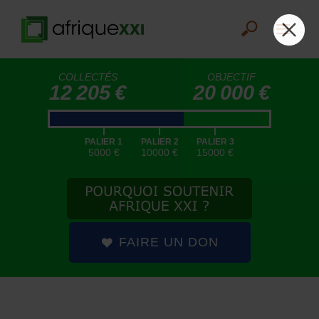
COLLECTÉS
OBJECTIF
12 205 €
20 000 €
|
|
|
PALIER 1
PALIER 2
PALIER 3
5000 €
10000 €
15000 €
FAIRE UN DON