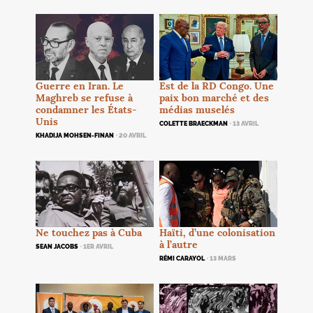
Est de la
RD
Congo. Une
Guerre en Iran. Le
paix bon marché et des
Maghreb se refuse à
médias muselés
condamner les États-
Unis
COLETTE BRAECKMAN
· 13 AVRIL
KHADIJA MOHSEN-FINAN
· 20 AVRIL
Ne touchez pas à Cuba
Haïti, d’une colonisation
à l’autre
SEAN JACOBS
· 1ER AVRIL
RÉMI CARAYOL
· 13 MARS