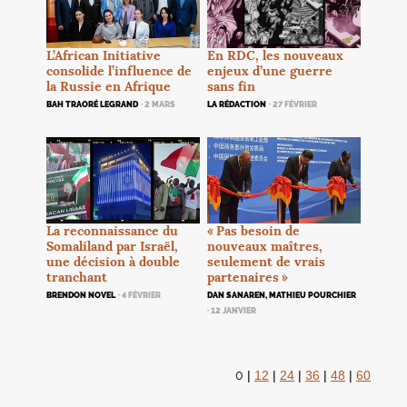
L’African Initiative
En
RDC
, les nouveaux
consolide l’influence de
enjeux d’une guerre
la Russie en Afrique
sans fin
BAH TRAORÉ LEGRAND
· 2 MARS
LA RÉDACTION
· 27 FÉVRIER
La reconnaissance du
«
Pas besoin de
Somaliland par Israël,
nouveaux maîtres,
une décision à double
seulement de vrais
tranchant
partenaires
»
BRENDON NOVEL
· 4 FÉVRIER
DAN SANAREN, MATHIEU POURCHIER
· 12 JANVIER
0
|
12
|
24
|
36
|
48
|
60