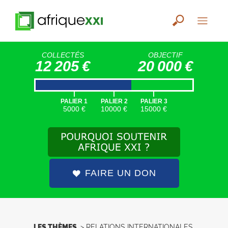
COLLECTÉS
OBJECTIF
12 205 €
20 000 €
|
|
|
PALIER 1
PALIER 2
PALIER 3
5000 €
10000 €
15000 €
FAIRE UN DON
LES THÈMES
>
RELATIONS INTERNATIONALES