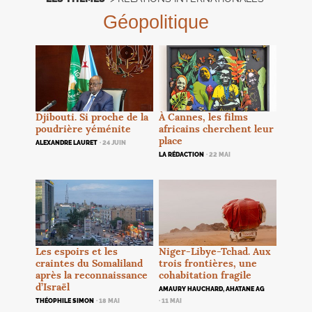
Géopolitique
Djibouti. Si proche de la
À Cannes, les films
poudrière yéménite
africains cherchent leur
place
ALEXANDRE LAURET
· 24 JUIN
LA RÉDACTION
· 22 MAI
Les espoirs et les
Niger-Libye-Tchad. Aux
craintes du Somaliland
trois frontières, une
après la reconnaissance
cohabitation fragile
d’Israël
AMAURY HAUCHARD, AHATANE AG
THÉOPHILE SIMON
· 18 MAI
· 11 MAI