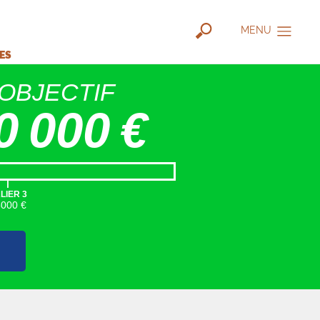
MENU
IES
OBJECTIF
0 000 €
|
LIER 3
5000 €