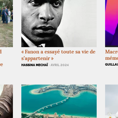
d
«
Fanon a essayé toute sa vie de
Macro
mémoi
s’appartenir
»
re
GUILLA
HASSINA MECHAÏ
· AVRIL 2024