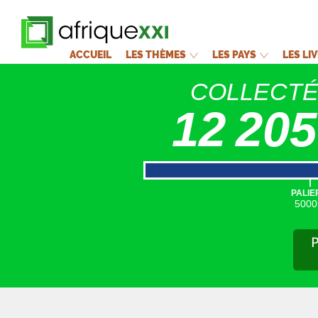
ACCUEIL
LES THÈMES
LES PAYS
LES LI
COLLECT
12 205
|
PALIE
5000