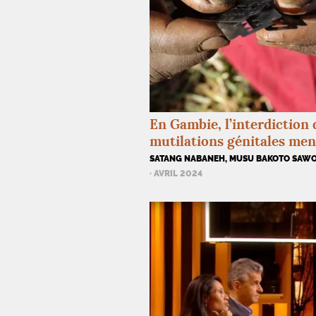
En Gambie, l’interdiction 
mutilations génitales me
SATANG NABANEH, MUSU BAKOTO SAW
· AVRIL 2024