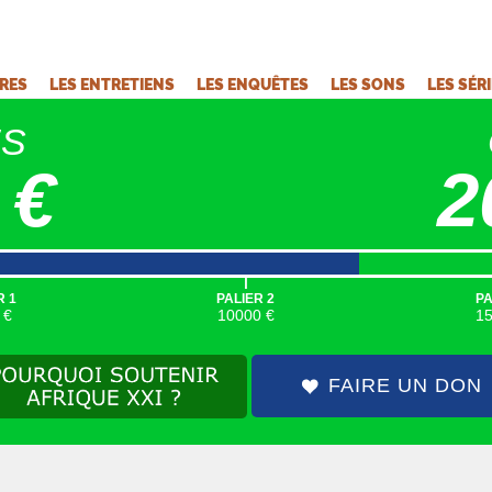
VRES
LES ENTRETIENS
LES ENQUÊTES
LES SONS
LES SÉR
ÉS
 €
2
|
R 1
PALIER 2
PA
 €
10000 €
1
FAIRE UN DON