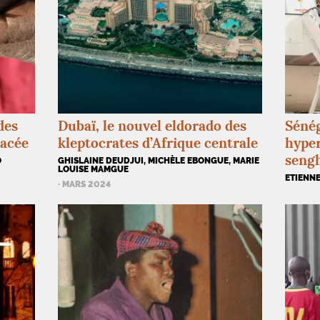
des
Dubaï, le nouvel eldorado des
Sénég
nacée
kleptocrates d’Afrique centrale
hyper
seng
O
GHISLAINE DEUDJUI, MICHÈLE EBONGUE, MARIE
LOUISE MAMGUE
ETIENNE
· MARS 2024