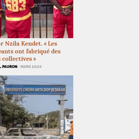
r Nzila Kendet. «
Les
eants ont fabriqué des
 collectives
»
L PAURON
· MARS 2024