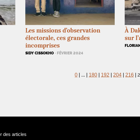
Les missions d’observation
À Dak
électorale, ces grandes
sur l
incomprises
FLORIA
SIDY CISSOKHO
· FÉVRIER 2024
0
|
...
|
180
|
192
|
204
|
216
|
 des articles