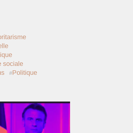
ritarisme
lle
tique
e sociale
ns
Politique