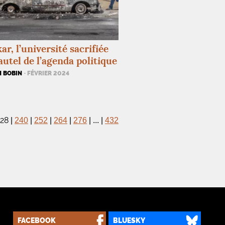
ar, l’université sacrifiée
’autel de l’agenda politique
N BOBIN
· FÉVRIER 2024
228
|
240
|
252
|
264
|
276
|
...
|
432
FACEBOOK
BLUESKY