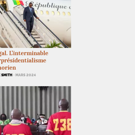
al. L’interminable
présidentialisme
horien
 SMITH
· MARS 2024