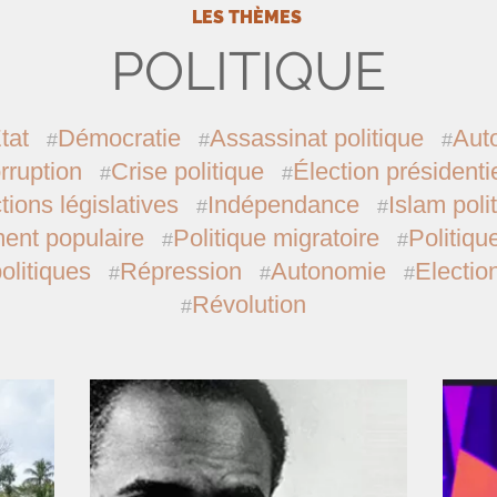
LES THÈMES
POLITIQUE
tat
Démocratie
Assassinat politique
Auto
rruption
Crise politique
Élection présidentie
tions législatives
Indépendance
Islam poli
nt populaire
Politique migratoire
Politiqu
olitiques
Répression
Autonomie
Electio
Révolution