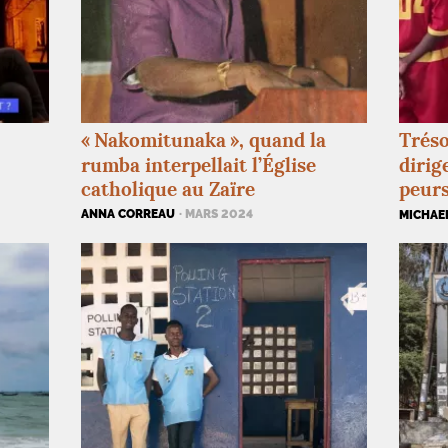
«
Nakomitunaka
», quand la
Tréso
rumba interpellait l’Église
dirig
catholique au Zaïre
peurs
ANNA CORREAU
· MARS 2024
MICHAE