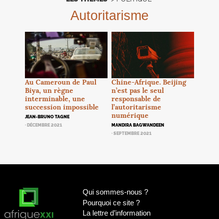
Autoritarisme
Au Cameroun de Paul
Chine-Afrique. Beijing
Biya, un règne
n’est pas le seul
interminable, une
responsable de
succession impossible
l’autoritarisme
numérique
JEAN-BRUNO TAGNE
· DÉCEMBRE 2021
MANDIRA BAGWANDEEN
· SEPTEMBRE 2021
Qui sommes-nous
?
Pourquoi ce site
?
La lettre d’information