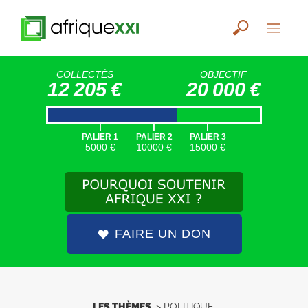
COLLECTÉS
OBJECTIF
12 205 €
20 000 €
|
|
|
PALIER 1
PALIER 2
PALIER 3
5000 €
10000 €
15000 €
FAIRE UN DON
LES THÈMES
>
POLITIQUE