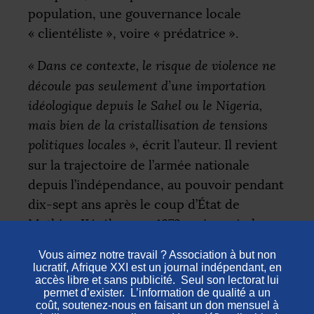
population, une gouvernance locale
«
clientéliste
», voire «
prédatrice
».
«
Dans ce contexte, le risque de violence ne
découle pas seulement d’une importation
idéologique depuis le Sahel ou le Nigeria,
mais bien de la cristallisation de tensions
politiques locales
»
, écrit l’auteur. Il revient
sur la trajectoire de l’armée nationale
depuis l’indépendance, au pouvoir pendant
dix-sept ans après le coup d’État de
Mathieu Kérékou, en 1972, puis après la
Conférence nationale de 1990,
«
contrainte
à une stricte soumission à l’autorité civile
».
Organisée autour de l’opération Mirador
(3 000 hommes) pour affronter le péril