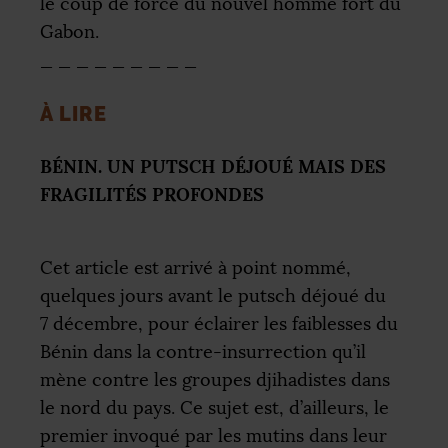
le coup de force du nouvel homme fort du
Gabon.
_ _ _ _ _ _ _ _ _
À
LIRE
BÉ
NIN
.
UN
PUTSCH
DÉ
JOU
É
MAIS
DES
FRAGILIT
ÉS
PROFONDES
Cet article est arrivé à point nommé,
quelques jours avant le putsch déjoué du
7 décembre, pour éclairer les faiblesses du
Bénin dans la contre-insurrection qu’il
mène contre les groupes djihadistes dans
le nord du pays. Ce sujet est, d’ailleurs, le
premier invoqué par les mutins dans leur