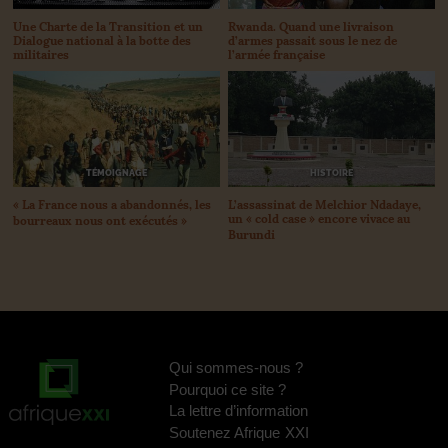
Une Charte de la Transition et un
Rwanda. Quand une livraison
Dialogue national à la botte des
d’armes passait sous le nez de
militaires
l’armée française
TÉMOIGNAGE
HISTOIRE
«
La France nous a abandonnés, les
L’assassinat de Melchior Ndadaye,
un «
cold case
» encore vivace au
bourreaux nous ont exécutés
»
Burundi
Qui sommes-nous
?
Pourquoi ce site
?
La lettre d’information
Soutenez Afrique
XXI