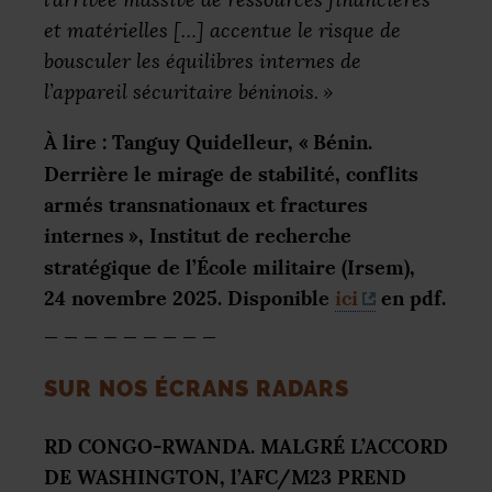
et matérielles […] accentue le risque de
bousculer les équilibres internes de
l’appareil sécuritaire béninois.
»
À lire : Tanguy Quidelleur, «
Bénin.
Derrière le mirage de stabilité, conflits
armés transnationaux et fractures
internes
», Institut de recherche
stratégique de l’École militaire (Irsem),
24 novembre 2025. Disponible
ici
en pdf.
_ _ _ _ _ _ _ _ _
SUR
NOS
É
CRANS
RADARS
RD
CONGO
-
RWANDA
.
MALGR
É L’
ACCORD
DE
WASHINGTON
, l’
AFC
/M23
PREND