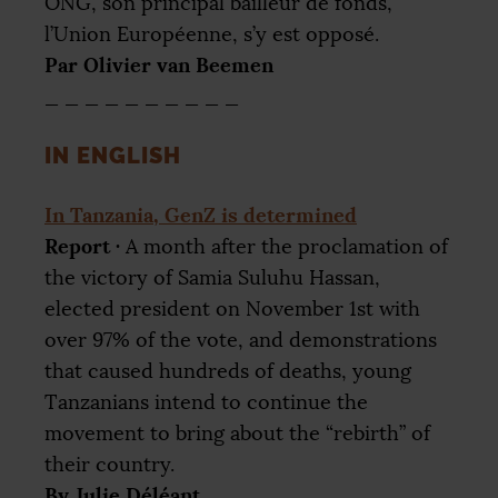
ONG
, son principal bailleur de fonds,
l’Union Européenne, s’y est opposé.
Par Olivier van Beemen
_ _ _ _ _ _ _ _ _ _
IN
ENGLISH
In Tanzania, GenZ is determined
Report
·
A month after the proclamation of
the victory of Samia Suluhu Hassan,
elected president on November 1st with
over 97% of the vote, and demonstrations
that caused hundreds of deaths, young
Tanzanians intend to continue the
movement to bring about the “rebirth” of
their country.
By Julie Déléant