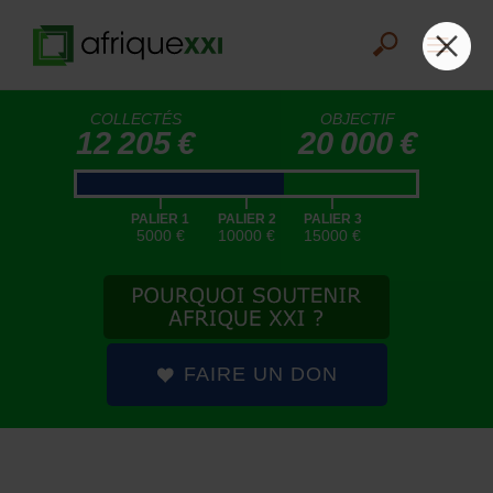
COLLECTÉS
OBJECTIF
12 205 €
20 000 €
|
|
|
PALIER 1
PALIER 2
PALIER 3
5000 €
10000 €
15000 €
FAIRE UN DON