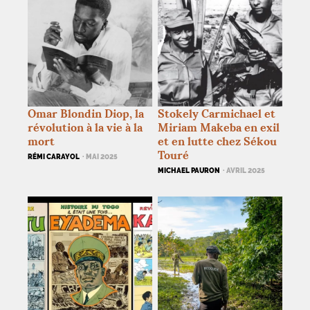
Omar Blondin Diop, la
Stokely Carmichael et
révolution à la vie à la
Miriam Makeba en exil
mort
et en lutte chez Sékou
Touré
RÉMI CARAYOL
· MAI 2025
MICHAEL PAURON
· AVRIL 2025