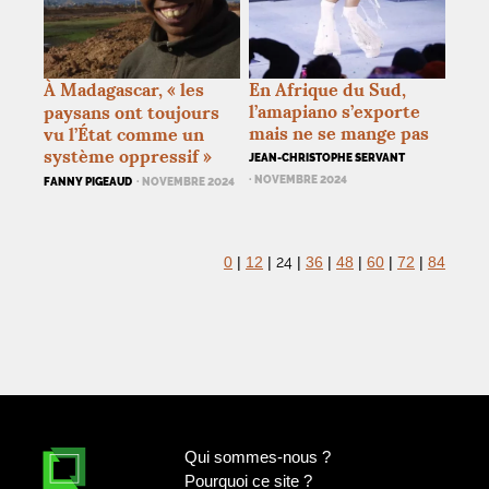
À Madagascar, «
les
En Afrique du Sud,
l’amapiano s’exporte
paysans ont toujours
mais ne se mange pas
vu l’État comme un
système oppressif
»
JEAN-CHRISTOPHE SERVANT
· NOVEMBRE 2024
FANNY PIGEAUD
· NOVEMBRE 2024
24
0
|
12
|
|
36
|
48
|
60
|
72
|
84
Qui sommes-nous
?
Pourquoi ce site
?