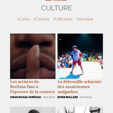
CULTURE
Livres
Cinéma
Littérature
Musique
Les artistes du
La débrouille acharnée
Burkina Faso à
des musiciennes
l’épreuve de la censure
malgaches
OMAR NOAGA YAMÉOGO
· MAI 2025
BORIS PAILLARD
· MAI 2025