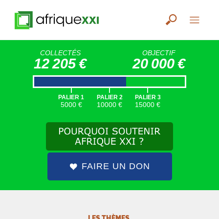
COLLECTÉS
OBJECTIF
12 205 €
20 000 €
|
|
|
PALIER 1
PALIER 2
PALIER 3
5000 €
10000 €
15000 €
FAIRE UN DON
LES THÈMES