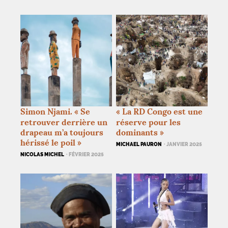
Simon Njami. «
Se
«
La
RD
Congo est une
retrouver derrière un
réserve pour les
drapeau m’a toujours
dominants
»
hérissé le poil
»
MICHAEL PAURON
· JANVIER 2025
NICOLAS MICHEL
· FÉVRIER 2025