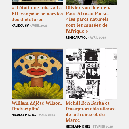
«
Il était une fois…
» La
Olivier van Beemen.
Pour African Parks,
BD
française au service
«
les parcs naturels
des dictatures
sont les musées de
KALIDOU SY
· AVRIL 2025
l’Afrique
»
RÉMI CARAYOL
· AVRIL 2025
William Adjété Wilson,
Mehdi Ben Barka et
l’indiscipliné
l’insupportable silence
de la France et du
NICOLAS MICHEL
· MARS 2025
Maroc
NICOLAS MICHEL
· FÉVRIER 2025