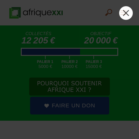
COLLECTÉS
OBJECTIF
12 205 €
20 000 €
|
|
|
PALIER 1
PALIER 2
PALIER 3
5000 €
10000 €
15000 €
FAIRE UN DON