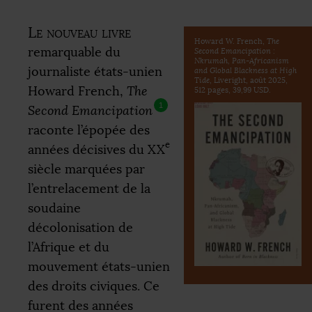
Le nouveau livre
Howard W. French,
The
remarquable du
Second Emancipation :
Nkrumah, Pan-Africanism
journaliste états-unien
and Global Blackness at High
Tide
, Liveright, août 2025,
Howard French,
The
512 pages, 39,99
USD
.
1
Second Emancipation
raconte l’épopée des
e
années décisives du
XX
siècle marquées par
l’entrelacement de la
soudaine
décolonisation de
l’Afrique et du
mouvement états-unien
des droits civiques. Ce
furent des années