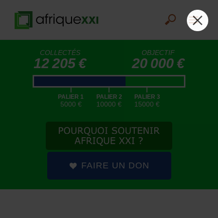
COLLECTÉS
OBJECTIF
12 205 €
20 000 €
|
|
|
PALIER 1
PALIER 2
PALIER 3
5000 €
10000 €
15000 €
FAIRE UN DON