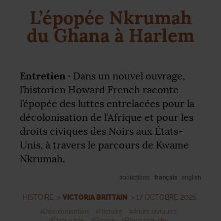
L’épopée Nkrumah
du Ghana à Harlem
Entretien ·
Dans un nouvel ouvrage,
l’historien Howard French raconte
l’épopée des luttes entrelacées pour la
décolonisation de l’Afrique et pour les
droits civiques des Noirs aux États-
Unis, à travers le parcours de Kwame
Nkrumah.
traductions:
français
english
HISTOIRE
>
VICTORIA BRITTAIN
> 17 OCTOBRE 2025
Décolonisation
Histoire
droits civiques
États-Unis
Ghana
Royaume-Uni