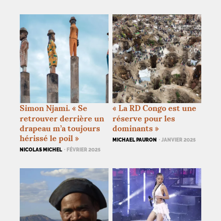
Simon Njami. «
Se
«
La
RD
Congo est une
retrouver derrière un
réserve pour les
drapeau m’a toujours
dominants
»
hérissé le poil
»
MICHAEL PAURON
· JANVIER 2025
NICOLAS MICHEL
· FÉVRIER 2025