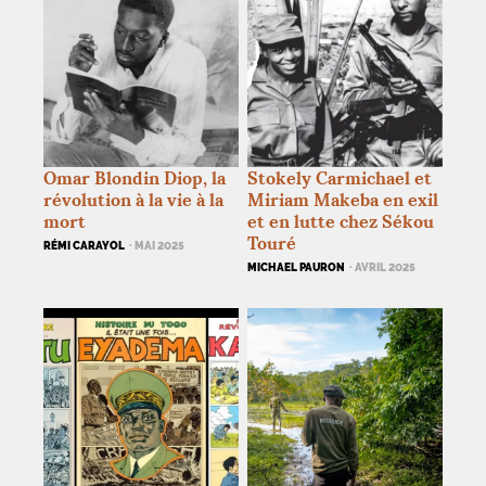
Omar Blondin Diop, la
Stokely Carmichael et
révolution à la vie à la
Miriam Makeba en exil
mort
et en lutte chez Sékou
Touré
RÉMI CARAYOL
· MAI 2025
MICHAEL PAURON
· AVRIL 2025