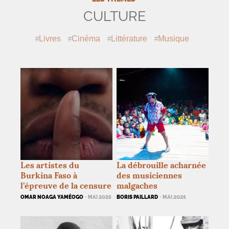
CULTURE
Livres
Cinéma
Littérature
Musique
Les artistes du
La débrouille acharnée
Burkina Faso à
des musiciennes
l’épreuve de la censure
malgaches
OMAR NOAGA YAMÉOGO
· MAI 2025
BORIS PAILLARD
· MAI 2025