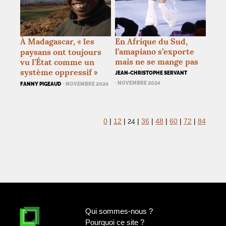
À Madagascar, «
les
En Afrique du Sud,
l’amapiano s’exporte
paysans ont toujours
mais ne se mange pas
vu l’État comme un
système oppressif
»
JEAN-CHRISTOPHE SERVANT
· NOVEMBRE 2024
FANNY PIGEAUD
· NOVEMBRE 2024
24
0
|
12
|
|
36
|
48
|
60
|
72
|
84
Qui sommes-nous
?
Pourquoi ce site
?