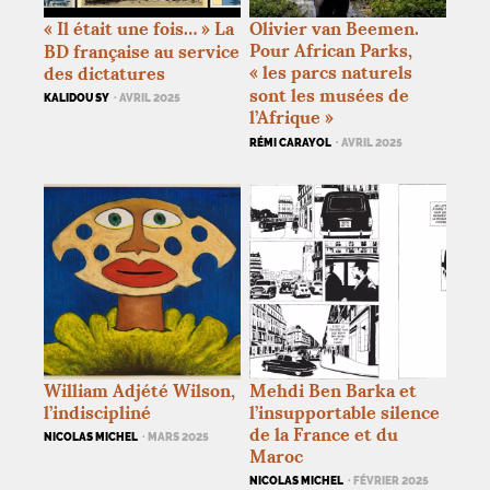
«
Il était une fois…
» La
Olivier van Beemen.
Pour African Parks,
BD
française au service
«
les parcs naturels
des dictatures
sont les musées de
KALIDOU SY
· AVRIL 2025
l’Afrique
»
RÉMI CARAYOL
· AVRIL 2025
William Adjété Wilson,
Mehdi Ben Barka et
l’indiscipliné
l’insupportable silence
de la France et du
NICOLAS MICHEL
· MARS 2025
Maroc
NICOLAS MICHEL
· FÉVRIER 2025