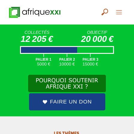
COLLECTÉS
OBJECTIF
12 205 €
20 000 €
|
|
|
PALIER 1
PALIER 2
PALIER 3
5000 €
10000 €
15000 €
FAIRE UN DON
LES THÈMES