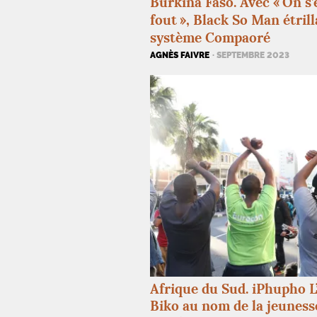
Burkina Faso. Avec «
On s’
fout
», Black So Man étrilla
système Compaoré
AGNÈS FAIVRE
· SEPTEMBRE 2023
Afrique du Sud. iPhupho L
Biko au nom de la jeuness