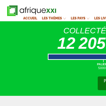
ACCUEIL
LES THÈMES
LES PAYS
LES LI
COLLECT
12 205
|
PALIE
5000