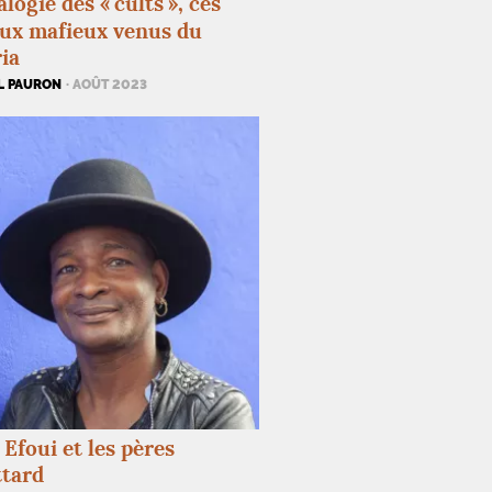
logie des «
cults
», ces
ux mafieux venus du
ia
L PAURON
· AOÛT 2023
 Efoui et les pères
ttard