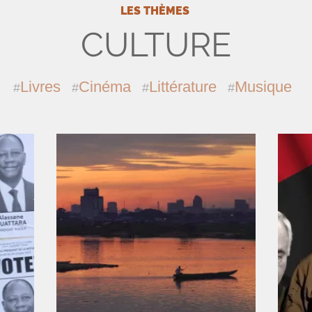
LES THÈMES
CULTURE
Livres
Cinéma
Littérature
Musique