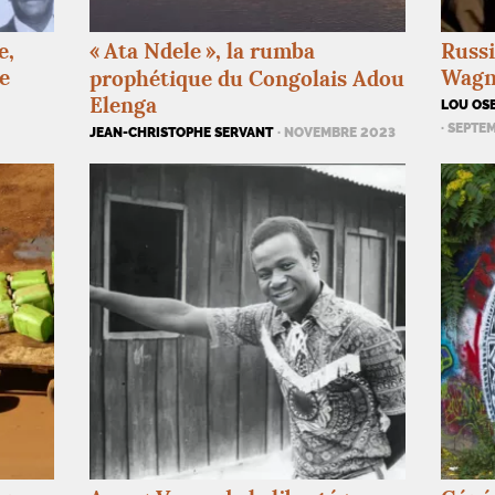
e,
«
Ata Ndele
», la rumba
Russi
e
Wagne
prophétique du Congolais Adou
Elenga
LOU OSB
· SEPTE
JEAN-CHRISTOPHE SERVANT
· NOVEMBRE 2023