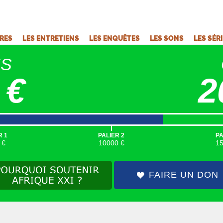
VRES
LES ENTRETIENS
LES ENQUÊTES
LES SONS
LES SÉR
ÉS
 €
2
|
R 1
PALIER 2
PA
 €
10000 €
1
FAIRE UN DON