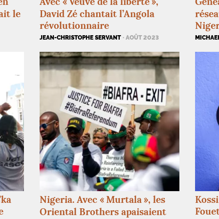
en
Avec «
Veuve de la liberté
»,
Généa
it le
David Zé chantait l’Angola
résea
révolutionnaire
Niger
JEAN-CHRISTOPHE SERVANT
· AOÛT 2023
MICHAE
’ka
Nigeria. Avec «
Murtala
», les
Kossi
e
Foue
Oriental Brothers apaisaient