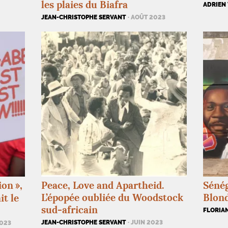
les plaies du Biafra
ADRIEN 
JEAN-CHRISTOPHE SERVANT
· AOÛT 2023
ion
»,
Peace, Love and Apartheid.
Sénég
L’épopée oubliée du Woodstock
Blond
t le
sud-africain
FLORIA
JEAN-CHRISTOPHE SERVANT
· JUIN 2023
2023