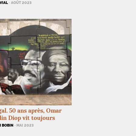
VIAL
· AOÛT 2023
al. 50 ans après, Omar
in Diop vit toujours
N BOBIN
· MAI 2023