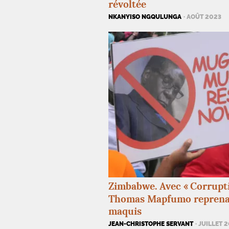
révoltée
NKANYISO NGQULUNGA
· AOÛT 2023
Zimbabwe. Avec «
Corrupt
Thomas Mapfumo reprenai
maquis
JEAN-CHRISTOPHE SERVANT
· JUILLET 