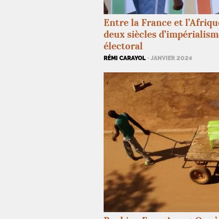
Entre la France et l’Afriqu
deux siècles d’impérialism
électoral
RÉMI CARAYOL
· JANVIER 2024