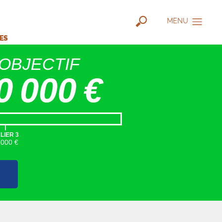
MENU
IES
OBJECTIF
0 000 €
|
LIER 3
5000 €