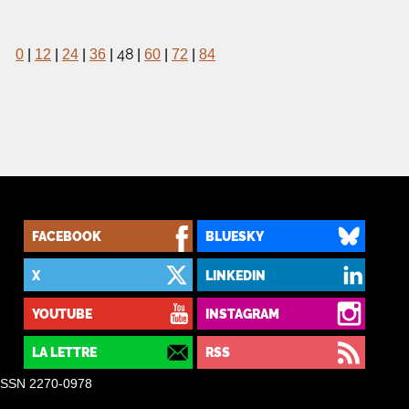
48
0
|
12
|
24
|
36
|
|
60
|
72
|
84
FACEBOOK
BLUESKY
X
LINKEDIN
YOUTUBE
INSTAGRAM
LA LETTRE
RSS
– ISSN 2270-0978