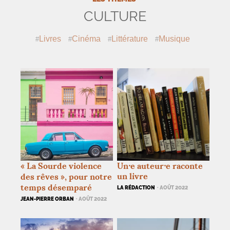
CULTURE
Livres
Cinéma
Littérature
Musique
«
La Sourde violence
Un⸱e auteur⸱e raconte
un livre
des rêves
», pour notre
temps désemparé
LA RÉDACTION
· AOÛT 2022
JEAN-PIERRE ORBAN
· AOÛT 2022