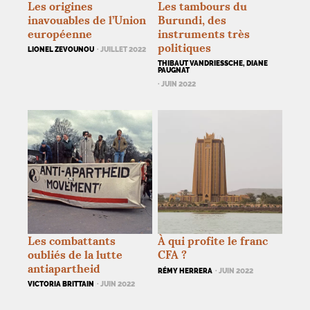
Les origines
Les tambours du
inavouables de l’Union
Burundi, des
européenne
instruments très
politiques
LIONEL ZEVOUNOU
· JUILLET 2022
THIBAUT VANDRIESSCHE, DIANE
PAUGNAT
· JUIN 2022
Les combattants
À qui profite le franc
oubliés de la lutte
CFA
?
antiapartheid
RÉMY HERRERA
· JUIN 2022
VICTORIA BRITTAIN
· JUIN 2022