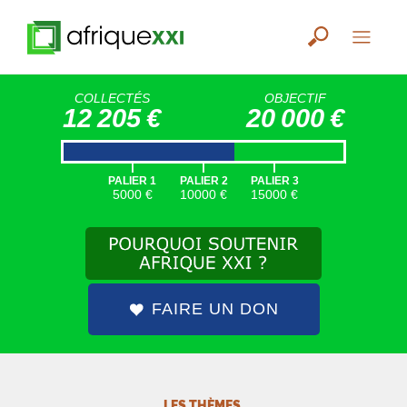
COLLECTÉS
OBJECTIF
12 205 €
20 000 €
|
|
|
PALIER 1
PALIER 2
PALIER 3
5000 €
10000 €
15000 €
FAIRE UN DON
LES THÈMES