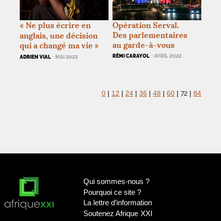
«
Ne plus écrire en
Opération Serval.
Des parlementaires
anglais, une décision
au garde-à-vous
qui a changé ma vie
»
RÉMI CARAYOL
· AVRIL 2022
ADRIEN VIAL
· MAI 2022
72
0
|
12
|
24
|
36
|
48
|
60
|
|
84
Qui sommes-nous
?
Pourquoi ce site
?
La lettre d’information
Soutenez Afrique
XXI