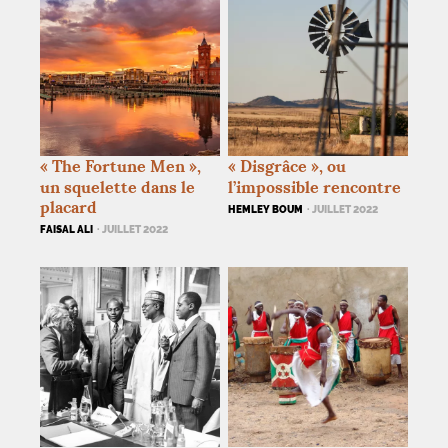
«
The Fortune Men
»,
«
Disgrâce
», ou
un squelette dans le
l’impossible rencontre
placard
HEMLEY BOUM
· JUILLET 2022
FAISAL ALI
· JUILLET 2022