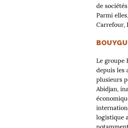
de sociétés
Parmi elles
Carrefour,
BOUYGUE
Le groupe 
depuis les 
plusieurs p
Abidjan, in
économique 
internation
logistique a
notamment 