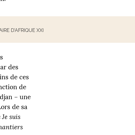
RE D’AFRIQUE XXI
s
par des
ains de ces
nction de
idjan – une
Lors de sa
«
Je suis
hantiers