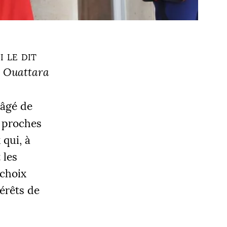
i le dit
e Ouattara
 âgé de
s proches
 qui, à
 les
 choix
érêts de