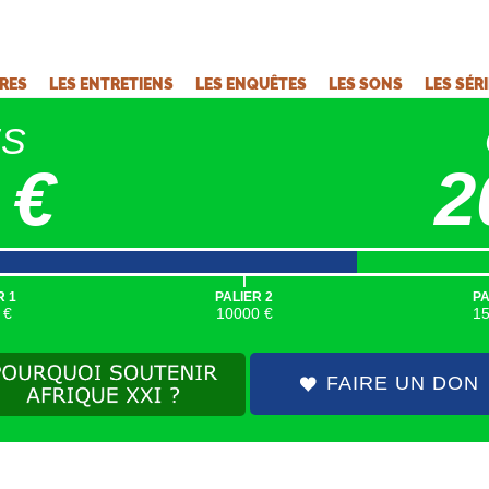
VRES
LES ENTRETIENS
LES ENQUÊTES
LES SONS
LES SÉR
ÉS
 €
2
|
R 1
PALIER 2
PA
 €
10000 €
1
FAIRE UN DON