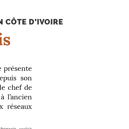
 CÔTE D’IVOIRE
is
e présente
Depuis son
le chef de
à l’ancien
x réseaux
français
english