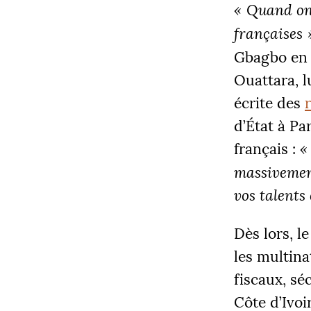
«
Quand on 
françaises
Gbagbo en 
Ouattara, l
écrite des
COLLECT
d’État à Par
12 205
français :
«
massivement
vos talents 
|
PALIE
5000
Dès lors, l
les multina
fiscaux, sé
Côte d’Ivoi