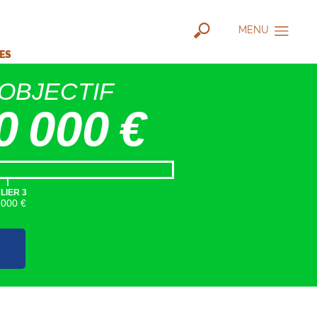
MENU
IES
OBJECTIF
0 000 €
|
LIER 3
5000 €