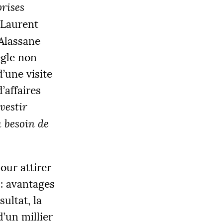
prises
 Laurent
Alassane
ègle non
d’une visite
OBJECTIF
affaires
0 000 €
nvestir
a besoin de
|
LIER 3
5000 €
our attirer
 : avantages
ultat, la
d’un millier