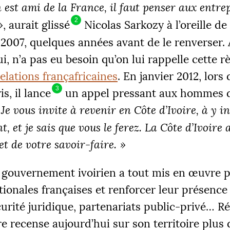
est ami de la France, il faut penser aux entre
2
»
, aurait glissé
Nicolas Sarkozy à l’oreille de
2007, quelques années avant de le renverser. 
ui, n’a pas eu besoin qu’on lui rappelle cette r
relations françafricaines
. En janvier 2012, lors 
ÉS
3
is, il lance
un appel pressant aux hommes d’
 €
2
Je vous invite à revenir en Côte d’Ivoire, à y i
, et je sais que vous le ferez. La Côte d’Ivoire 
et de votre savoir-faire.
»
|
R 1
PALIER 2
PA
 €
10000 €
1
e gouvernement ivoirien a tout mis en œuvre p
tionales françaises et renforcer leur présence
FAIRE UN DON
curité juridique, partenariats public-privé… Rés
re recense aujourd’hui sur son territoire plus 