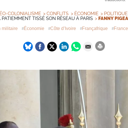
ÉO-COLONIALISME
>
CONFLITS
>
ÉCONOMIE
>
POLITIQUE
PATIEMMENT TISSÉ SON RÉSEAU À PARIS
>
FANNY PIGE
militaire
Économie
Côte d’Ivoire
Françafrique
France