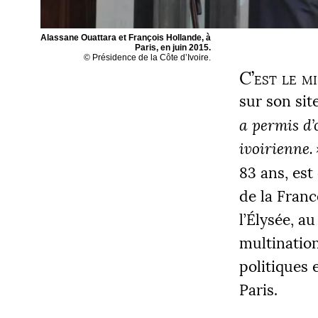
Alassane Ouattara et François Hollande, à
Paris, en juin 2015.
© Présidence de la Côte d’Ivoire.
C’est le m
sur son sit
a permis d’
ivoirienne.
83 ans, est
de la Franc
l’Élysée, a
multinatio
politiques 
Paris.