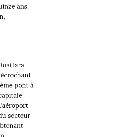
quinze ans.
n,
Ouattara
 décrochant
sième pont à
capitale
l’aéroport
du secteur
 obtenant
n.