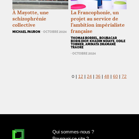
À Mayotte, une
La Francophonie, un
schizophrénie
projet au service de
collective
l’ambition impérialiste
française
MICHAEL PAURON
· OCTOBRE 2024
THOMAS BORREL, BOUBACAR
BORIS DIOP, KHADIM NDIAYE, ODILE
TOBNER, AMINATA DRAMANE
TRAORE
· OCTOBRE 2024
0
|
12
|
24
|
36
|
48
|
60
|
72
Qui sommes-nous
?
Pourquoi ce site
?