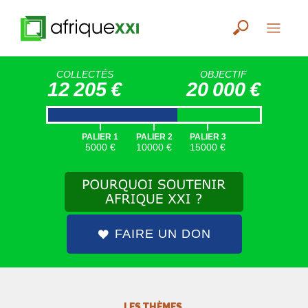
COLLECTÉS
OBJECTIF
12 205 €
20 000 €
|
|
|
PALIER 1
PALIER 2
PALIER 3
5000 €
10000 €
15000 €
FAIRE UN DON
LES THÈMES