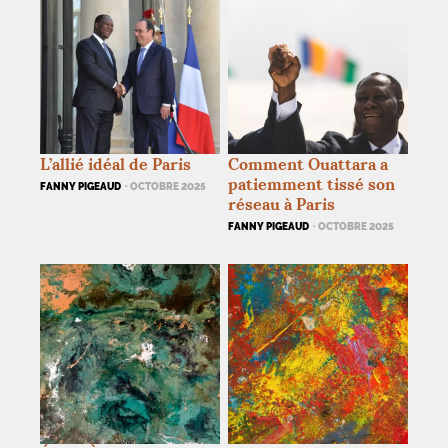
L’allié idéal de Paris
Comment Ouattara a
patiemment tissé son
FANNY PIGEAUD
· OCTOBRE 2025
réseau à Paris
FANNY PIGEAUD
· OCTOBRE 2025