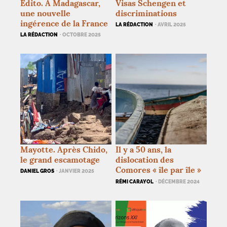
Édito. À Madagascar,
Visas Schengen et
une nouvelle
discriminations
ingérence de la France
LA RÉDACTION
· AVRIL 2025
LA RÉDACTION
· OCTOBRE 2025
Mayotte. Après Chido,
Il y a 50 ans, la
le grand escamotage
dislocation des
Comores «
île par île
»
DANIEL GROS
· JANVIER 2025
RÉMI CARAYOL
· DÉCEMBRE 2024