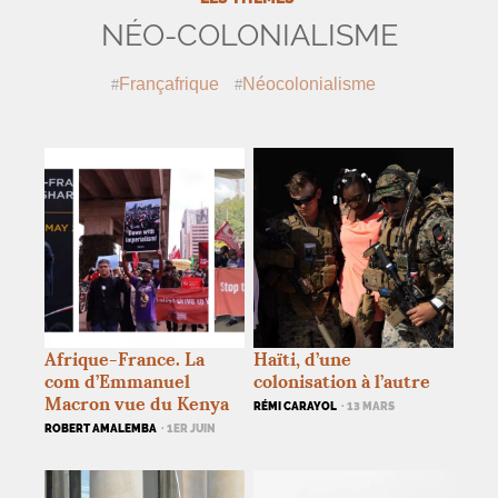
NÉO-COLONIALISME
Françafrique
Néocolonialisme
Afrique-France. La
Haïti, d’une
com d’Emmanuel
colonisation à l’autre
Macron vue du Kenya
RÉMI CARAYOL
· 13 MARS
ROBERT AMALEMBA
· 1ER JUIN