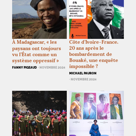
À Madagascar, «
les
Côte d’Ivoire-France.
20 ans après le
paysans ont toujours
bombardement de
vu l’État comme un
Bouaké, une enquête
système oppressif
»
impossible
?
FANNY PIGEAUD
· NOVEMBRE 2024
MICHAEL PAURON
· NOVEMBRE 2024