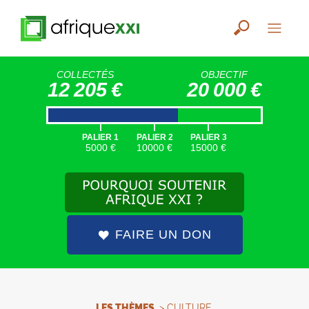
COLLECTÉS
OBJECTIF
12 205 €
20 000 €
|
|
|
PALIER 1
PALIER 2
PALIER 3
5000 €
10000 €
15000 €
FAIRE UN DON
LES THÈMES
>
CULTURE