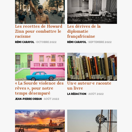
Les dérives de la
Les recettes de Howard
diplomatie
Zinn pour combattre le
françafricaine
racisme
RÉMI CARAYOL
· SEPTEMBRE 2022
RÉMI CARAYOL
· OCTOBRE 2022
«
La Sourde violence des
Un⸱e auteur⸱e raconte
rêves
», pour notre
un livre
temps désemparé
LA RÉDACTION
· AOÛT 2022
JEAN-PIERRE ORBAN
· AOÛT 2022