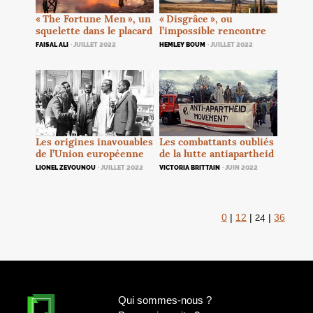
«
The Fortune Men
», un
«
Disgrâce
», ou
squelette dans le placard
l’impossible rencontre
FAISAL ALI
· JUILLET 2022
HEMLEY BOUM
· JUILLET 2022
Les origines inavouables
Les combattants oubliés
de l’Union européenne
de la lutte antiapartheid
LIONEL ZEVOUNOU
· JUILLET 2022
VICTORIA BRITTAIN
· JUIN 2022
24
0
|
12
|
|
36
Qui sommes-nous
?