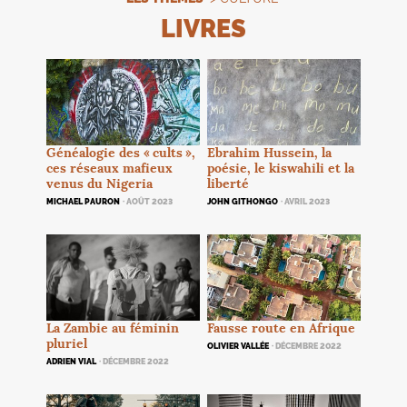
LIVRES
Généalogie des «
cults
»,
Ebrahim Hussein, la
ces réseaux mafieux
poésie, le kiswahili et la
venus du Nigeria
liberté
MICHAEL PAURON
· AOÛT 2023
JOHN GITHONGO
· AVRIL 2023
La Zambie au féminin
Fausse route en Afrique
pluriel
OLIVIER VALLÉE
· DÉCEMBRE 2022
ADRIEN VIAL
· DÉCEMBRE 2022