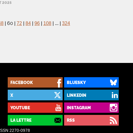
ET 2025
60
48
|
|
72
|
84
|
96
|
108
|
...
|
324
FACEBOOK
BLUESKY
X
LINKEDIN
YOUTUBE
INSTAGRAM
LA LETTRE
RSS
– ISSN 2270-0978