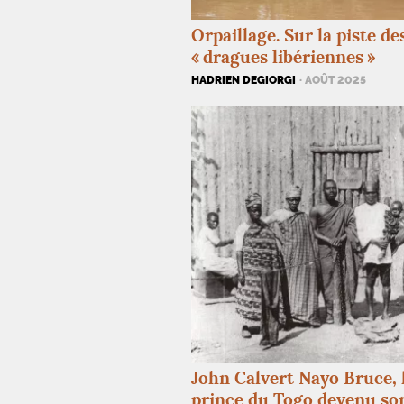
Orpaillage. Sur la piste de
«
dragues libériennes
»
HADRIEN DEGIORGI
· AOÛT 2025
John Calvert Nayo Bruce, 
prince du Togo devenu so