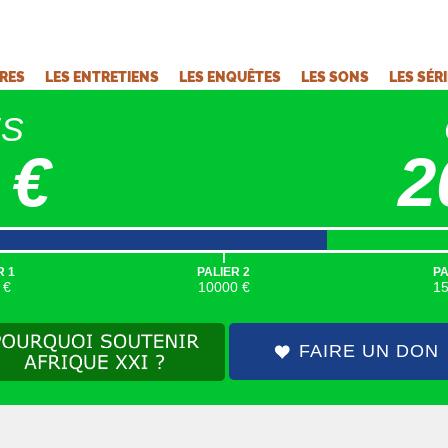
VRES
LES ENTRETIENS
LES ENQUÊTES
LES SONS
LES SÉR
ÉS
 €
2
|
R 1
PALIER 2
PA
 €
10000 €
1
FAIRE UN DON