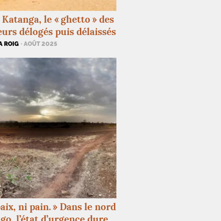
 Katanga, le «
ghetto
» des
urs délogés puis délaissés
A ROIG
· AOÛT 2025
aix, ni pain.
» Dans le nord
go, l’état d’urgence dure