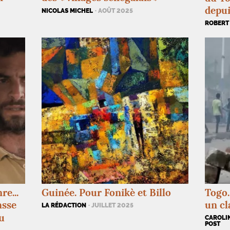
depui
NICOLAS MICHEL
· AOÛT 2025
ROBERT
re...
Guinée. Pour Fonikè et Billo
Togo.
asse
un cl
LA RÉDACTION
· JUILLET 2025
u
CAROLI
POST