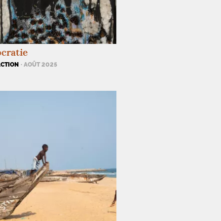
cratie
ACTION
· AOÛT 2025