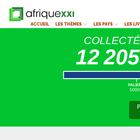
ACCUEIL
LES THÈMES
LES PAYS
LES LI
COLLECT
12 205
|
PALIE
5000