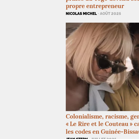
propre entrepreneur
NICOLAS MICHEL
· AOÛT 2025
Colonialisme, racisme, gen
«
Le Rire et le Couteau
» c
les codes en Guinée-Bissa