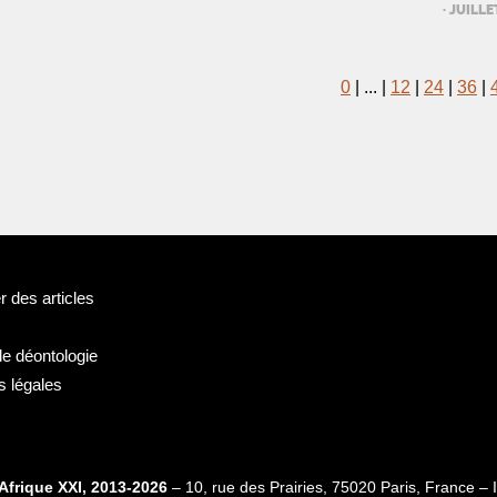
· JUILL
0
|
...
|
12
|
24
|
36
|
 des articles
de déontologie
s légales
Afrique XXI, 2013-2026
– 10, rue des Prairies, 75020 Paris, France 