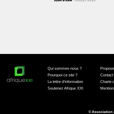
JEAN STERN
· JUILLET 2025
Qui sommes-nous
?
Proposer
Pourquoi ce site
?
Contact
La lettre d’information
Charte 
Soutenez Afrique
XXI
Mention
© Association 