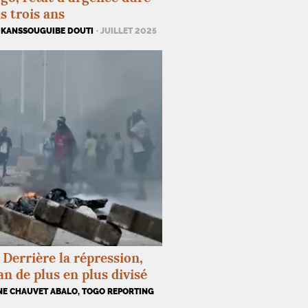
s trois ans
 KANSSOUGUIBE DOUTI
· JUILLET 2025
 Derrière la répression,
an de plus en plus divisé
NE CHAUVET ABALO, TOGO REPORTING