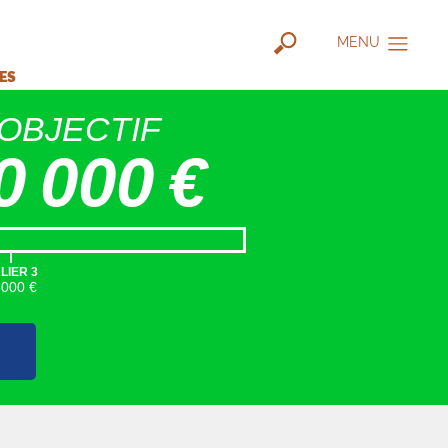
MENU
IES
OBJECTIF
0 000 €
|
LIER 3
5000 €