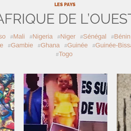
LES PAYS
AFRIQUE DE L’OUES
so
Mali
Nigeria
Niger
Sénégal
Bénin
re
Gambie
Ghana
Guinée
Guinée-Biss
Togo