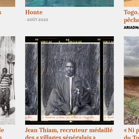
s
Honte
Togo.
pêche
· AOÛT 2025
ARIADN
le
Jean Thiam, recruteur médaillé
«
Ni p
n
des «
villages sénégalais
»
du To