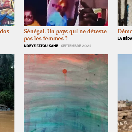
ndos
Sénégal. Un pays qui ne déteste
Démo
pas les femmes
?
LA RÉD
NDÈYE FATOU KANE
· SEPTEMBRE 2025