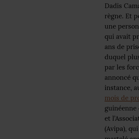
Dadis Cama
règne. Et p
une personn
qui avait p
ans de pri
duquel plus
par les for
annoncé qu’
instance, a
mois de pr
guinéenne d
et l’Associ
(Avipa), qu