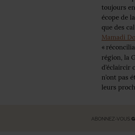
toujours e
écope de la
que des cal
Mamadi D
«
réconcili
région, la 
d’éclaircir
n’ont pas é
leurs proch
ABONNEZ-VOUS
G