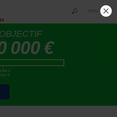
MENU
IES
OBJECTIF
0 000 €
|
LIER 3
5000 €