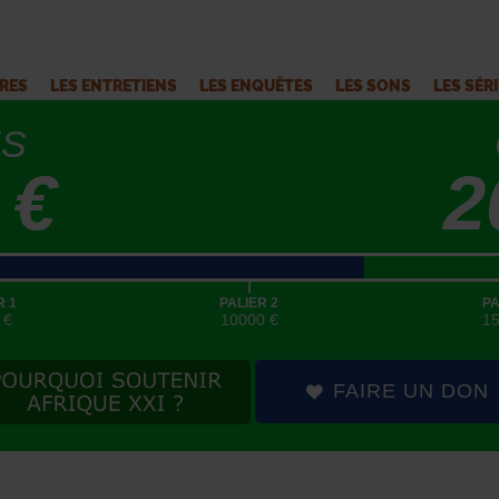
VRES
LES ENTRETIENS
LES ENQUÊTES
LES SONS
LES SÉR
ÉS
 €
2
|
R 1
PALIER 2
PA
 €
10000 €
1
FAIRE UN DON