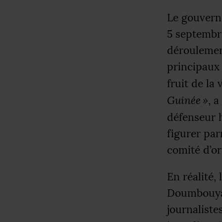
Le gouverne
5 septembre
déroulement
principau
fruit de la
Guinée
»
, 
défenseur h
figurer par
comité d’or
En réalité,
Doumbouya 
journaliste