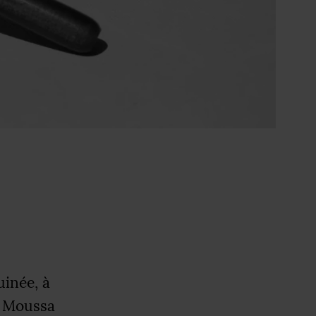
uinée, à
t, Moussa