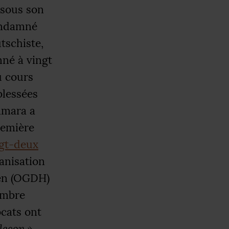
sous son
condamné
tschiste,
mné à vingt
u cours
blessées
Camara a
remière
gt-deux
ganisation
n (
OGDH
)
embre
ocats ont