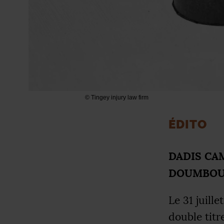
© Tingey injury law firm
É
DITO
DADIS
CA
DOUMBOU
Le 31 juill
double titr