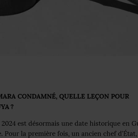
MARA
CONDAMN
É,
QUELLE
LE
Ç
ON
POUR
YA
?
et 2024 est désormais une date historique en G
e. Pour la première fois, un ancien chef d’Éta