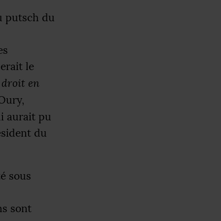
du putsch du
es
erait le
 droit en
Oury,
i aurait pu
résident du
té sous
ns sont