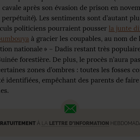
n cavale après son évasion de prison en nove
 perpétuité). Les sentiments sont d’autant plu
culs politiciens pourraient pousser
la junte d
oumbouya
à gracier les coupables, au nom de 
ation nationale
» – Dadis restant très populair
Guinée forestière. De plus, le procès n’aura pa
 certaines zones d’ombres : toutes les fosses
té identifiées, empêchant des parents de faire 
es.
RATUITEMENT
À
LA
LETTRE D’INFORMATION
HEBDOMADAI