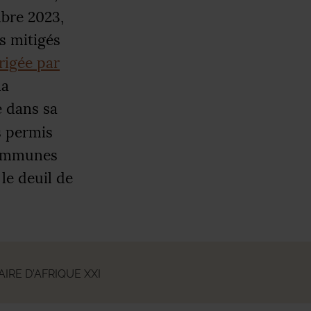
mbre 2023,
s mitigés
irigée par
la
e dans sa
s permis
 communes
le deuil de
RE D’AFRIQUE XXI