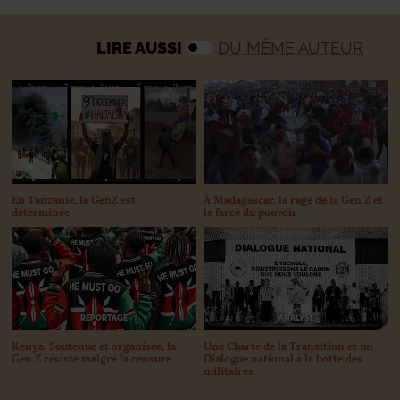
LIRE AUSSI
DU MÊME AUTEUR
En Tanzanie, la GenZ est
À Madagascar, la rage de la Gen Z et
déterminée
la farce du pouvoir
ANALYSE
REPORTAGE
Une Charte de la Transition et un
Kenya. Soutenue et organisée, la
Dialogue national à la botte des
Gen Z résiste malgré la censure
militaires