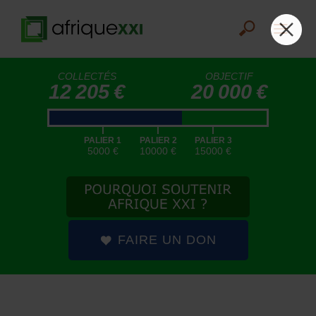
COLLECTÉS
OBJECTIF
12 205 €
20 000 €
|
|
|
PALIER 1
PALIER 2
PALIER 3
5000 €
10000 €
15000 €
FAIRE UN DON