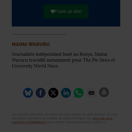
Faire un don
MAINA WARURU
Journaliste indépendant basé au Kenya, Maina
The Pie News
Waruru travaille notamment pour
et
University World News
.
Les articles présentés sur notre site sont soumis au droit d’auteur. Si vous
souhaitez reproduire ou traduire un article d’Afrique XXI,
merci de nous
contacter préalablement
pour obtenir l’autorisation de(s) auteur.e.s.