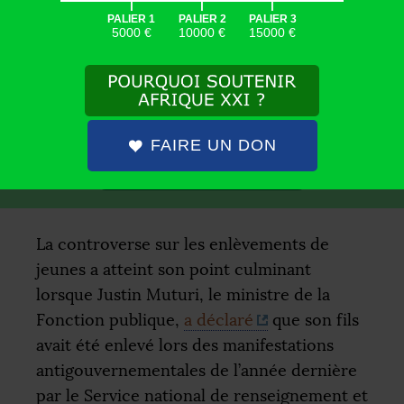
|
|
|
PALIER 1
PALIER 2
PALIER 3
5000 €
10000 €
15000 €
SOUTENEZ AFRIQUE XXI
AFRIQUE XXI EST UN MÉDIA
GRATUIT ET SANS PUBLICITÉ
.
VOUS POUVEZ
NOUS SOUTENIR
EN FAISANT
UN DON
DÉFISCALISÉ
.
FAIRE UN DON
FAIRE UN DON
La controverse sur les enlèvements de
jeunes a atteint son point culminant
lorsque Justin Muturi, le ministre de la
Fonction publique,
a déclaré
que son fils
avait été enlevé lors des manifestations
antigouvernementales de l’année dernière
par le Service national de renseignement et