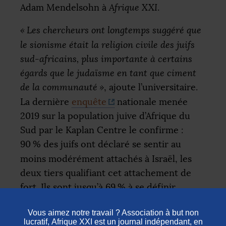
Adam Mendelsohn à
Afrique
XXI
.
«
Les chercheurs ont longtemps suggéré que
le sionisme était la religion civile des juifs
sud-africains, plus importante à certains
égards que le judaïsme en tant que ciment
de la communauté
»
, ajoute l’universitaire.
La dernière
enquête
nationale menée
2019 sur la population juive d’Afrique du
Sud par le Kaplan Centre le confirme :
90
% des juifs ont déclaré se sentir au
moins modérément attachés à Israël, les
deux tiers qualifiant cet attachement de
fort. Ils sont jusqu’à 69
% à se définir
comme sionistes, contre 18
% seulement
qui rejettent cette étiquette.