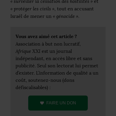
«
surveiller la cessation des hostilités
»
et
«
protéger les civils
»
, tout en accusant
Israël de mener un
«
génocide
»
.
Vous avez aimé cet article
?
Association à but non lucratif,
Afrique
XXI
est un journal
indépendant, en accès libre et sans
publicité. Seul son lectorat lui permet
d’exister. L’information de qualité a un
coût, soutenez-nous (dons
défiscalisables) :
FAIRE
UN
DON