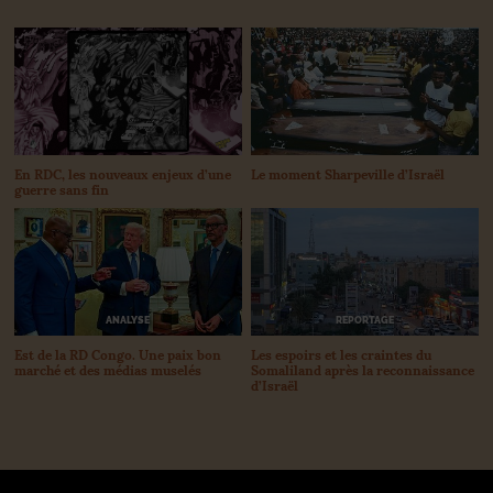
En
RDC
, les nouveaux enjeux d’une
Le moment Sharpeville d’Israël
guerre sans fin
REPORTAGE
ANALYSE
Les espoirs et les craintes du
Est de la
RD
Congo. Une paix bon
Somaliland après la reconnaissance
marché et des médias muselés
d’Israël