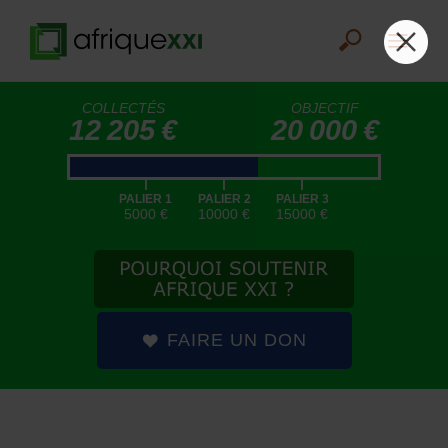
COLLECTÉS
OBJECTIF
12 205 €
20 000 €
|
|
|
PALIER 1
PALIER 2
PALIER 3
5000 €
10000 €
15000 €
FAIRE UN DON