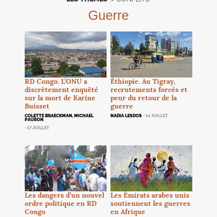
Guerre
RD
Congo. L’
ONU
a
Éthiopie. Au Tigray,
discrètement enquêté
recrutements forcés et
sur la mort de Karine
peur du retour de la
Buisset
guerre
COLETTE BRAECKMAN, MICHAEL
NADIA LESDOS
· 14 JUILLET
PAURON
· 17 JUILLET
Les dangers d’un nouvel
Les Émirats arabes unis
ordre politique en
RD
soutiennent les guerres
Congo
en Afrique