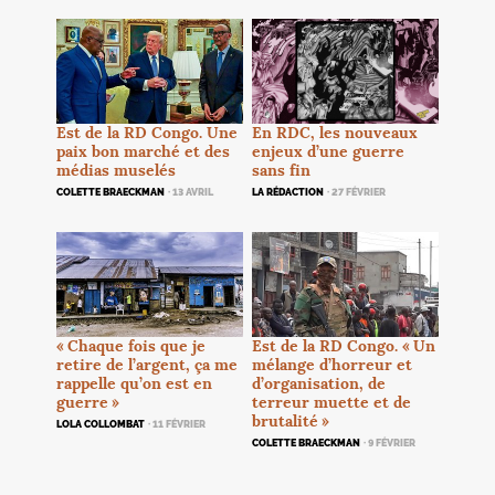
En
RDC
, les nouveaux
Est de la
RD
Congo. Une
enjeux d’une guerre
paix bon marché et des
sans fin
médias muselés
LA RÉDACTION
· 27 FÉVRIER
COLETTE BRAECKMAN
· 13 AVRIL
«
Chaque fois que je
Est de la
RD
Congo. «
Un
retire de l’argent, ça me
mélange d’horreur et
rappelle qu’on est en
d’organisation, de
guerre
»
terreur muette et de
brutalité
»
LOLA COLLOMBAT
· 11 FÉVRIER
COLETTE BRAECKMAN
· 9 FÉVRIER