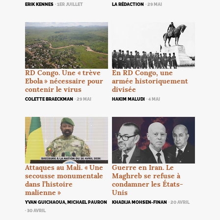
ERIK KENNES
· 1ER JUILLET
LA RÉDACTION
· 29 MAI
RD
Congo. Une «
trève
En
RD
Congo, une
Ebola
» nécessaire pour
armée historiquement
contenir le virus
divisée
COLETTE BRAECKMAN
· 29 MAI
HAKIM MALUDI
· 4 MAI
Attaques au Mali. «
Une
Guerre en Iran. Le
secousse monumentale
Maghreb se refuse à
dans l’histoire
condamner les États-
malienne
»
Unis
YVAN GUICHAOUA, MICHAEL PAURON
KHADIJA MOHSEN-FINAN
· 20 AVRIL
· 30 AVRIL