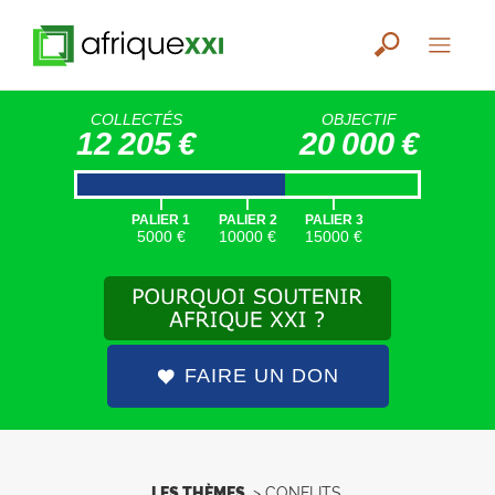
COLLECTÉS
OBJECTIF
12 205 €
20 000 €
|
|
|
PALIER 1
PALIER 2
PALIER 3
5000 €
10000 €
15000 €
FAIRE UN DON
LES THÈMES
>
CONFLITS