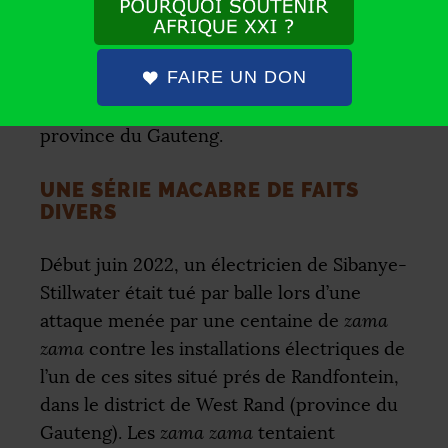
«
faits divers
» à celle de la politique : leur
cas est devenu un enjeu de
«
sécurité
FAIRE UN DON
nationale
»
, selon les propos de David
Makhura, ex-Premier ministre de la
province du Gauteng.
UNE SÉRIE MACABRE DE FAITS
DIVERS
Début juin 2022, un électricien de Sibanye-
Stillwater était tué par balle lors d’une
attaque menée par une centaine de
zama
zama
contre les installations électriques de
l’un de ces sites situé prés de Randfontein,
dans le district de West Rand (province du
Gauteng). Les
zama zama
tentaient