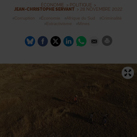
ÉCONOMIE
>
POLITIQUE
>
JEAN-CHRISTOPHE SERVANT
> 28 NOVEMBRE 2022
Corruption
Économie
Afrique du Sud
Criminalité
Extractivisme
Mines