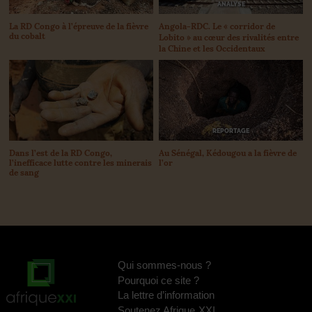
ANALYSE
Angola-
RDC
. Le «
corridor de
La
RD
Congo à l’épreuve de la fièvre
du cobalt
Lobito
» au cœur des rivalités entre
la Chine et les Occidentaux
REPORTAGE
Dans l’est de la
RD
Congo,
Au Sénégal, Kédougou a la fièvre de
l’inefficace lutte contre les minerais
l’or
de sang
Qui sommes-nous
?
Pourquoi ce site
?
La lettre d’information
Soutenez Afrique
XXI