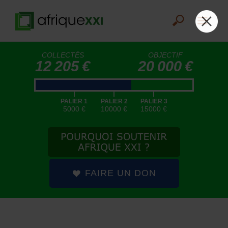
COLLECTÉS
OBJECTIF
12 205 €
20 000 €
|
|
|
PALIER 1
PALIER 2
PALIER 3
5000 €
10000 €
15000 €
FAIRE UN DON