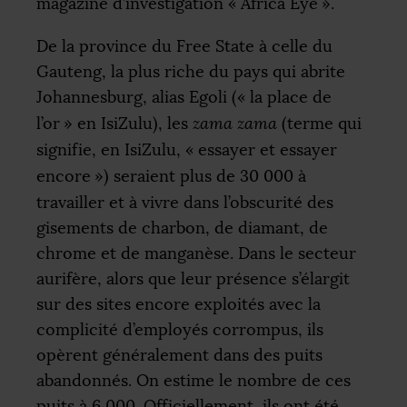
magazine d’investigation «
Africa Eye
».
De la province du Free State à celle du
Gauteng, la plus riche du pays qui abrite
Johannesburg, alias Egoli («
la place de
l’or
» en IsiZulu), les
zama zama
(terme qui
signifie, en IsiZulu, «
essayer et essayer
encore
») seraient plus de 30 000 à
travailler et à vivre dans l’obscurité des
gisements de charbon, de diamant, de
chrome et de manganèse. Dans le secteur
aurifère, alors que leur présence s’élargit
sur des sites encore exploités avec la
complicité d’employés corrompus, ils
opèrent généralement dans des puits
abandonnés. On estime le nombre de ces
puits à 6 000. Officiellement, ils ont été