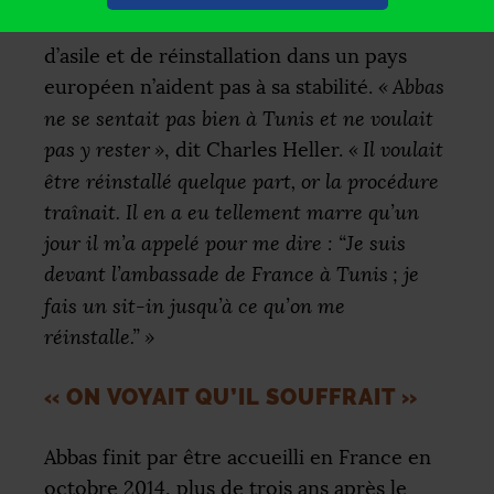
L’attente et l’incertitude liées à sa demande
d’asile et de réinstallation dans un pays
européen n’aident pas à sa stabilité.
«
Abbas
ne se sentait pas bien à Tunis et ne voulait
pas y rester
»
, dit Charles Heller.
«
Il voulait
être réinstallé quelque part, or la procédure
traînait. Il en a eu tellement marre qu’un
jour il m’a appelé pour me dire : “Je suis
devant l’ambassade de France à Tunis
; je
fais un sit-in jusqu’à ce qu’on me
réinstalle.”
»
«
ON VOYAIT QU’IL SOUFFRAIT
»
Abbas finit par être accueilli en France en
octobre 2014, plus de trois ans après le