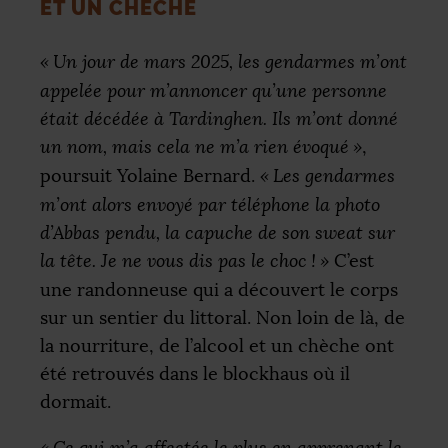
ET UN CHÈCHE
«
Un jour de mars 2025, les gendarmes m’ont
appelée pour m’annoncer qu’une personne
était décédée à Tardinghen. Ils m’ont donné
un nom, mais cela ne m’a rien évoqué
»
,
poursuit Yolaine Bernard.
«
Les gendarmes
m’ont alors envoyé par téléphone la photo
d’Abbas pendu, la capuche de son sweat sur
la tête. Je ne vous dis pas le choc
!
»
C’est
une randonneuse qui a découvert le corps
sur un sentier du littoral. Non loin de là, de
la nourriture, de l’alcool et un chèche ont
été retrouvés dans le blockhaus où il
dormait.
«
Ce qui m’a affectée le plus en apprenant le