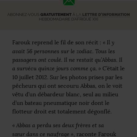
ABONNEZ-VOUS
GRATUITEMENT
À
LA
LETTRE D’INFORMATION
HEBDOMADAIRE D’AFRIQUE XXI
Farouk reprend le fil de son récit :
«
Il y
avait 56 personnes sur le zodiac. Tous les
passagers ont coulé. Il ne restait qu’Abbas. Il
a survécu quinze jours comme ça.
»
C’était le
10 juillet 2012. Sur les photos prises par les
pêcheurs qui ont secouru Abbas, on le voit
vêtu d’un débardeur blanc, seul au milieu
d’un bateau pneumatique noir dont le
flotteur droit est totalement dégonflé.
«
Abbas a perdu ses deux frères et sa
sœur dans ce naufrage
»
, raconte Farouk