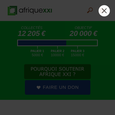
COLLECTÉS
OBJECTIF
12 205 €
20 000 €
|
|
|
PALIER 1
PALIER 2
PALIER 3
5000 €
10000 €
15000 €
FAIRE UN DON