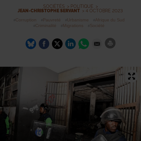
SOCIÉTÉS
>
POLITIQUE
>
JEAN-CHRISTOPHE SERVANT
> 4 OCTOBRE 2023
Corruption
Pauvreté
Urbanisme
Afrique du Sud
Criminalité
Migrations
Société