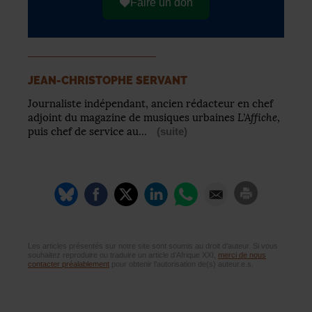
Faire un don
JEAN-CHRISTOPHE SERVANT
Journaliste indépendant, ancien rédacteur en chef
L’Affiche
adjoint du magazine de musiques urbaines
,
puis chef de service au…
(suite)
Les articles présentés sur notre site sont soumis au droit d’auteur. Si vous
souhaitez reproduire ou traduire un article d’Afrique XXI,
merci de nous
contacter préalablement
pour obtenir l’autorisation de(s) auteur.e.s.