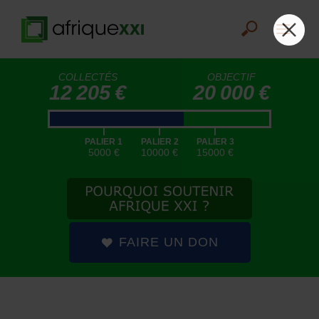
COLLECTÉS
OBJECTIF
12 205 €
20 000 €
|
|
|
PALIER 1
PALIER 2
PALIER 3
5000 €
10000 €
15000 €
FAIRE UN DON