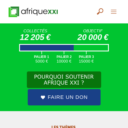
COLLECTÉS
OBJECTIF
12 205 €
20 000 €
|
|
|
PALIER 1
PALIER 2
PALIER 3
5000 €
10000 €
15000 €
FAIRE UN DON
LES THÈMES