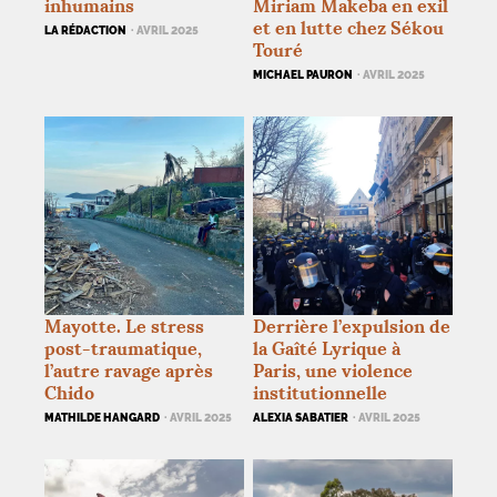
inhumains
Miriam Makeba en exil
et en lutte chez Sékou
LA RÉDACTION
· AVRIL 2025
Touré
MICHAEL PAURON
· AVRIL 2025
Mayotte. Le stress
Derrière l’expulsion de
post-traumatique,
la Gaîté Lyrique à
l’autre ravage après
Paris, une violence
Chido
institutionnelle
MATHILDE HANGARD
· AVRIL 2025
ALEXIA SABATIER
· AVRIL 2025