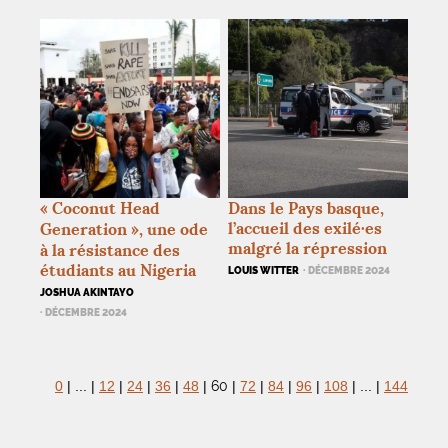
«
Coconut Head
Dans le Pays basque,
l’accueil des exilé
·
es
Generation
», une ode
malgré la répression
à la résistance des
étudiants au Nigeria
LOUIS WITTER
· DÉCEMBRE 2024
JOSHUA AKINTAYO
· DÉCEMBRE 2024
60
0
|
...
|
12
|
24
|
36
|
48
|
|
72
|
84
|
96
|
108
|
...
|
144