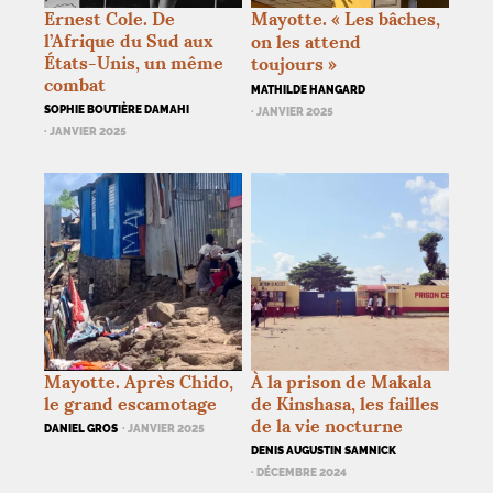
Ernest Cole. De
Mayotte. «
Les bâches,
l’Afrique du Sud aux
on les attend
États-Unis, un même
toujours
»
combat
MATHILDE HANGARD
SOPHIE BOUTIÈRE DAMAHI
· JANVIER 2025
· JANVIER 2025
Mayotte. Après Chido,
À la prison de Makala
le grand escamotage
de Kinshasa, les failles
de la vie nocturne
DANIEL GROS
· JANVIER 2025
DENIS AUGUSTIN SAMNICK
· DÉCEMBRE 2024