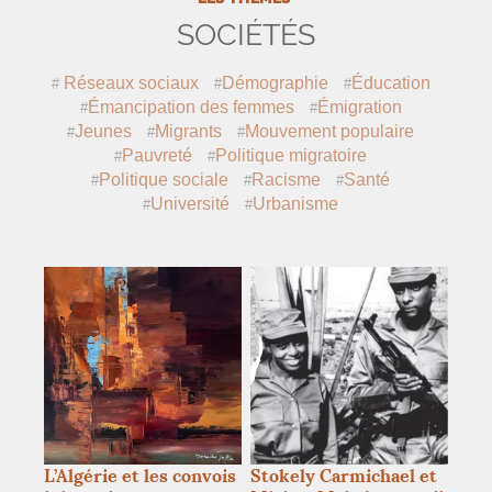
SOCIÉTÉS
Réseaux sociaux
Démographie
Éducation
Émancipation des femmes
Émigration
Jeunes
Migrants
Mouvement populaire
Pauvreté
Politique migratoire
Politique sociale
Racisme
Santé
Université
Urbanisme
L’Algérie et les convois
Stokely Carmichael et