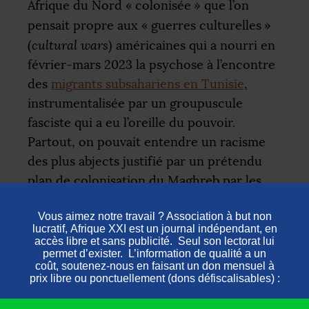
Afrique du Nord «
colonisée
» que l’on
pensait propre aux «
guerres culturelles
»
(
cultural wars
) américaines qui a nourri en
février-mars 2023 la psychose à l’encontre
des
migrants subsahariens en Tunisie
,
instrumentalisée par un groupuscule
fasciste qui a eu l’oreille du pouvoir.
Partout, on pouvait entendre un racisme
des plus abjects justifié par un prétendu
plan de colonisation du Maghreb par les
migrants subsahariens.
Or l’afrocentrisme doit tout d’abord être
compris comme une réaction à la
rhétorique coloniale selon laquelle l’Afrique
subsaharienne ne possédait pas d’histoire