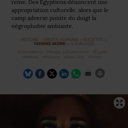
reine. Des Égyptiens dénoncent une
appropriation culturelle, alors que le
camp adverse pointe du doigt la
négrophobie ambiante.
HISTOIRE
>
DROITS HUMAINS
>
SOCIÉTÉS
>
YASMINE AKRIMI
> 9 JUIN 2023
Colonialisme
Afrique subsaharienne
Égypte
Histoire
Racisme
États-Unis
Fiction