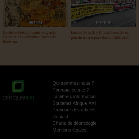
ENTRETIEN
HISTOIRE
Louisa Yousfi. «
Il faut investir un
De Joice Heth à Louis-Auguste
Cyparis, les «
freaks
» noirs de
peu de notre part dans l’histoire
»
Barnum
Qui sommes-nous
?
Pourquoi ce site
?
La lettre d’information
Soutenez Afrique
XXI
Proposer des articles
Contact
Charte de déontologie
Mentions légales