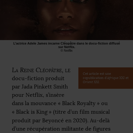
L’actrice Adele James incarne Cléopâtre dans le docu-fiction diffusé
sur Netflix.
© Netflix
La Reine Cléopâtre
, le
Cet article est une
docu-fiction produit
copublication d’
Afrique
XXI
et
Orient
XXI
.
par Jada Pinkett Smith
pour Netflix, s’insère
dans la mouvance «
Black Royalty
» ou
«
Black is King
» (titre d’un film musical
produit par Beyoncé en 2020). Au-delà
d’une récupération militante de figures