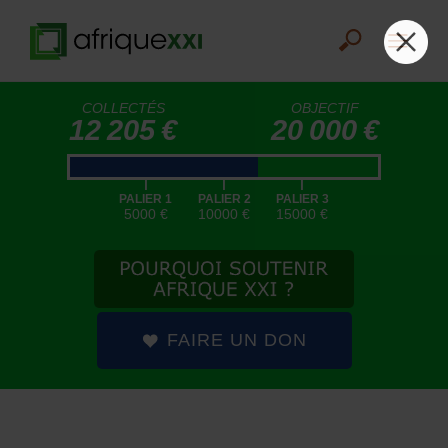
COLLECTÉS
OBJECTIF
12 205 €
20 000 €
|
|
|
PALIER 1
PALIER 2
PALIER 3
5000 €
10000 €
15000 €
FAIRE UN DON