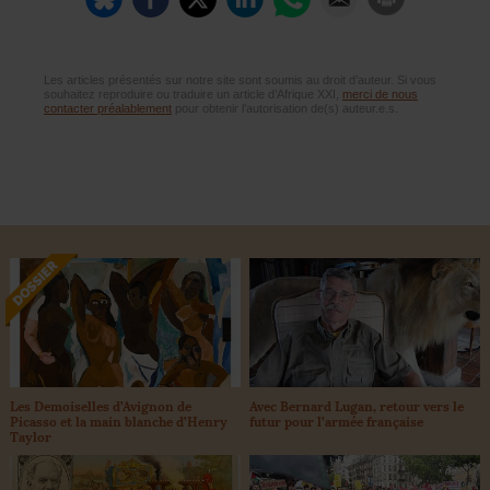
Les articles présentés sur notre site sont soumis au droit d’auteur. Si vous
souhaitez reproduire ou traduire un article d’Afrique XXI,
merci de nous
contacter préalablement
pour obtenir l’autorisation de(s) auteur.e.s.
Les Demoiselles d’Avignon de
Avec Bernard Lugan, retour vers le
Picasso et la main blanche d’Henry
futur pour l’armée française
Taylor