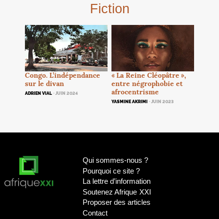
Fiction
Congo. L’indépendance
«
La Reine Cléopâtre
»,
sur le divan
entre négrophobie et
afrocentrisme
ADRIEN VIAL
· JUIN 2024
YASMINE AKRIMI
· JUIN 2023
Qui sommes-nous
?
Pourquoi ce site
?
La lettre d’information
Soutenez Afrique
XXI
Proposer des articles
Contact