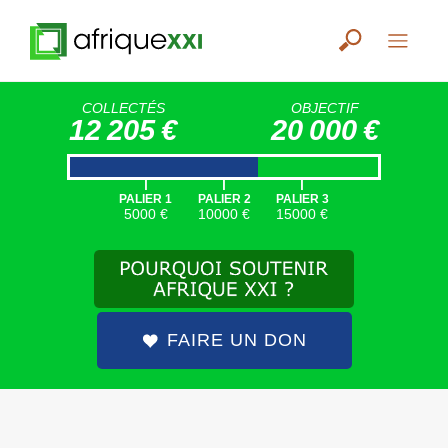
COLLECTÉS
OBJECTIF
12 205 €
20 000 €
|
|
|
PALIER 1
PALIER 2
PALIER 3
5000 €
10000 €
15000 €
FAIRE UN DON