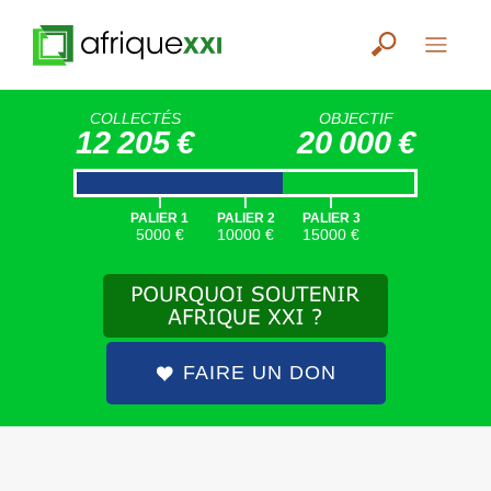
COLLECTÉS
OBJECTIF
12 205 €
20 000 €
|
|
|
PALIER 1
PALIER 2
PALIER 3
5000 €
10000 €
15000 €
FAIRE UN DON