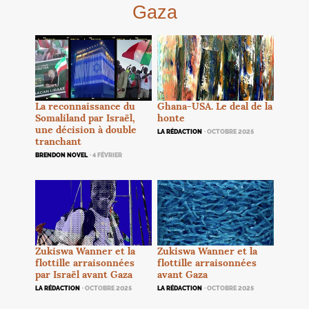
Gaza
La reconnaissance du
Ghana-
USA
. Le deal de la
Somaliland par Israël,
honte
une décision à double
LA RÉDACTION
· OCTOBRE 2025
tranchant
BRENDON NOVEL
· 4 FÉVRIER
Zukiswa Wanner et la
Zukiswa Wanner et la
flottille arraisonnées
flottille arraisonnées
avant Gaza
par Israël avant Gaza
LA RÉDACTION
· OCTOBRE 2025
LA RÉDACTION
· OCTOBRE 2025