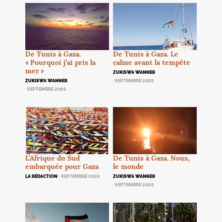
De Tunis à Gaza.
De Tunis à Gaza. Le
«
Pourquoi j’ai pris la
calme avant la tempête
mer
»
ZUKISWA WANNER
ZUKISWA WANNER
· SEPTEMBRE 2025
· SEPTEMBRE 2025
De Tunis à Gaza. Nous,
L’Afrique du Sud
le monde
embarquée pour Gaza
ZUKISWA WANNER
LA RÉDACTION
· SEPTEMBRE 2025
· SEPTEMBRE 2025