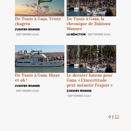
De Tunis à Gaza, la
De Tunis à Gaza. Triste
chronique de Zukiswa
chagrin
Wanner
ZUKISWA WANNER
LA RÉDACTION
· SEPTEMBRE 2025
· SEPTEMBRE 2025
De Tunis à Gaza. Hisse
Le dernier bateau pour
et oh
!
Gaza. «
L’incertitude
peut anéantir l’espoir
»
ZUKISWA WANNER
· SEPTEMBRE 2025
ZUKISWA WANNER
· SEPTEMBRE 2025
0
|
12