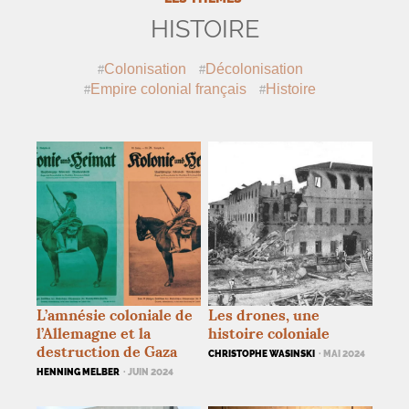
HISTOIRE
Colonisation
Décolonisation
Empire colonial français
Histoire
L’amnésie coloniale de
Les drones, une
l’Allemagne et la
histoire coloniale
destruction de Gaza
CHRISTOPHE WASINSKI
· MAI 2024
HENNING MELBER
· JUIN 2024