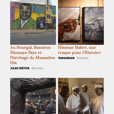
Au Sénégal, Bassirou
Hissène Habré, une
Diomaye Faye et
traque pour l’Histoire
l’héritage de Mamadou
TANGI BIHAN
· MAI 2024
Dia
JULES CRÉTOIS
· MAI 2024