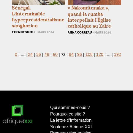
Sénégal.
«
Nakomitunaka
»,
L’interminable
quand la rumba
hyperprésidentialisme
interpellait l’Église
senghorien
catholique au Zaïre
ETIENNE SMITH
· MARS 2024
ANNA CORREAU
· MARS 2024
72
0
|
...
|
24
|
36
|
48
|
60
|
|
84
|
96
|
108
|
120
|
...
|
192
Qui sommes-nous
?
Pourquoi ce site
?
La lettre d’information
Soutenez Afrique
XXI
Proposer des articles