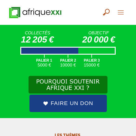
COLLECTÉS
OBJECTIF
12 205 €
20 000 €
|
|
|
PALIER 1
PALIER 2
PALIER 3
5000 €
10000 €
15000 €
FAIRE UN DON
LES THÈMES