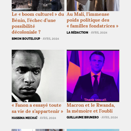
Le «
boom culturel
» du
Au Mali, l’immense
poids politique des
Bénin, l’échec d’une
«
familles fondatrices
»
possibilité
décoloniale
?
LA RÉDACTION
· AVRIL 2024
SIMON BOUTELOUP
· AVRIL 2024
«
Fanon a essayé toute
Macron et le Rwanda,
la mémoire et l’oubli
sa vie de s’appartenir
»
GUILLAUME BRUNERO
· AVRIL 2024
HASSINA MECHAÏ
· AVRIL 2024