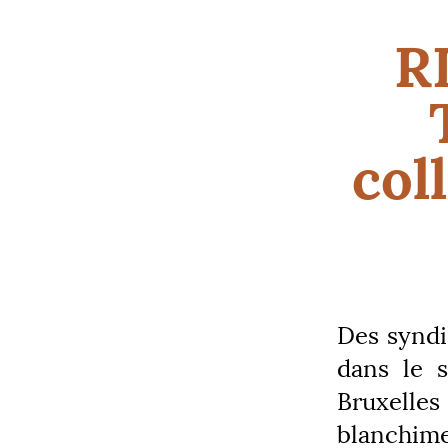
R
col
Des syndi
dans le 
Bruxelles
blanchim