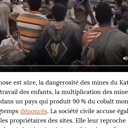
ose est sûre, la dangerosité des mines du Kat
travail des enfants, la multiplication des min
 dans un pays qui produit 90
% du cobalt mon
ngtemps
dénoncés
. La société civile accuse ég
les propriétaires des sites. Elle leur reproche