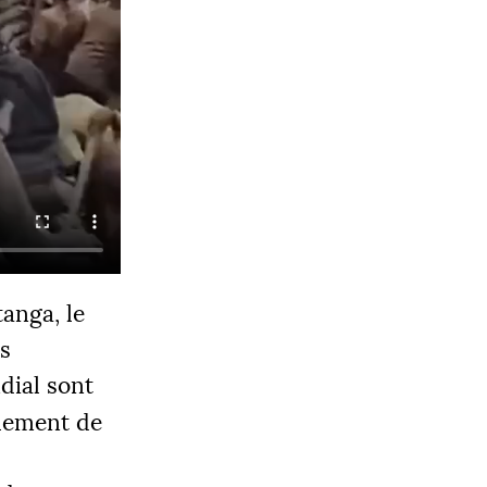
anga, le
es
dial sont
alement de