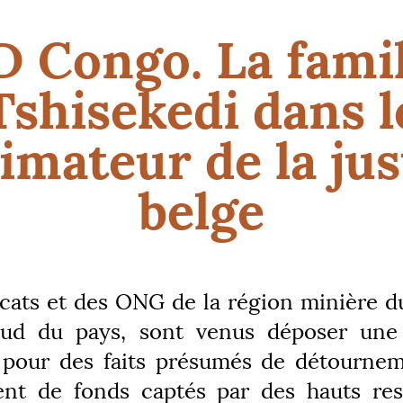
D
Congo. La famil
Tshisekedi dans l
limateur de la jus
belge
cats et des
ONG
de la région minière d
sud du pays, sont venus déposer une 
 pour des faits présumés de détourne
ent de fonds captés par des hauts res