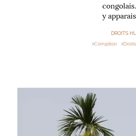
congolais
y apparais
DROITS H
Corruption
Droit