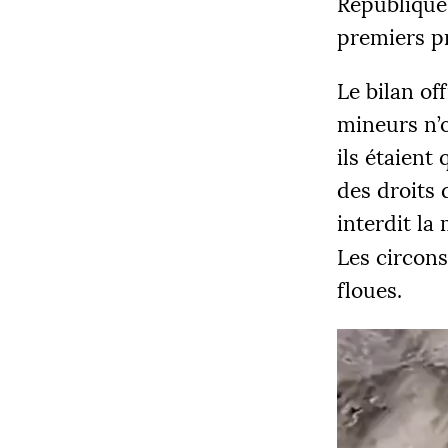
République
premiers p
Le bilan of
mineurs n’o
ils étaient
COLLECT
des droits 
12 205
interdit la
Les circons
floues.
|
PALIE
5000