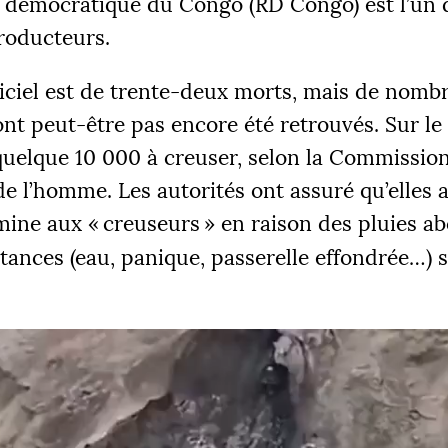
 démocratique du Congo (
RD
Congo) est l’un 
roducteurs.
ficiel est de trente-deux morts, mais de nomb
nt peut-être pas encore été retrouvés. Sur le 
 quelque 10 000 à creuser, selon la Commissio
ÉS
de l’homme. Les autorités ont assuré qu’elles 
 €
2
 mine aux «
creuseurs
» en raison des pluies a
tances (eau, panique, passerelle effondrée…) 
|
R 1
PALIER 2
PA
 €
10000 €
1
FAIRE UN DON