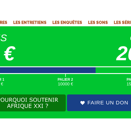
VRES
LES ENTRETIENS
LES ENQUÊTES
LES SONS
LES SÉR
ÉS
 €
2
|
R 1
PALIER 2
PA
 €
10000 €
1
FAIRE UN DON