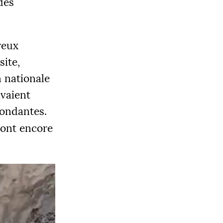
des
reux
site,
n nationale
OBJECTIF
avaient
0 000 €
bondantes.
sont encore
|
LIER 3
5000 €