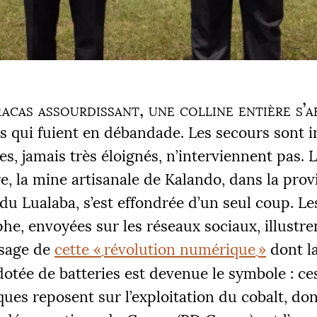
acas assourdissant, une colline entière s’af
 qui fuient en débandade. Les secours sont i
res, jamais très éloignés, n’interviennent pas. 
, la mine artisanale de Kalando, dans la prov
du Lualaba, s’est effondrée d’un seul coup. L
phe, envoyées sur les réseaux sociaux, illustre
isage de
cette «
révolution numérique
»
dont la
dotée de batteries est devenue le symbole : c
ues reposent sur l’exploitation du cobalt, don