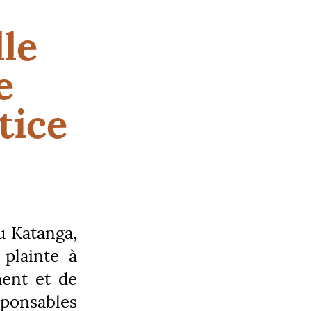
le
e
tice
u Katanga,
plainte à
ment et de
ponsables