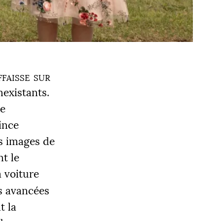
faisse sur
nexistants.
Le
ince
es images de
nt le
 voiture
es avancées
t la