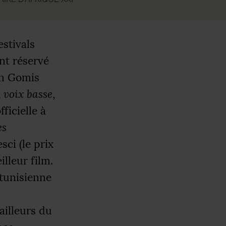
estivals
nt réservé
in Gomis
 voix basse
,
ficielle à
es
sci (le prix
illeur film.
 tunisienne
ailleurs du