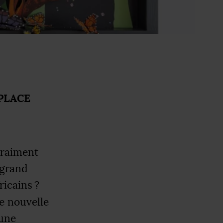
PLACE
vraiment
 grand
ricains
?
e nouvelle
’une