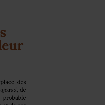
9
ms
leur
 place des
ugeaud
, de
 probable