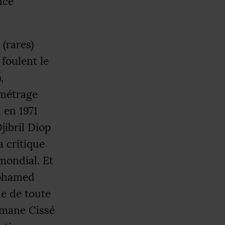
nce
(rares)
 foulent le
,
métrage
 en 1971
jibril Diop
a critique
mondial. Et
Mohamed
ne de toute
eymane Cissé