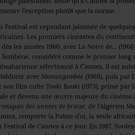
Rouge palestinien. Reste qu’à Cannes la prése
emeure l’exception plutôt que la norme.
du Festival est cependant jalonnée de quelques 
fricaines. Les premiers cinéastes du continent
 dès les années 1960, avec
La Noire de…
(1966)
Sembène, considéré comme le premier long 
ubsaharienne sélectionné à Cannes. Il est suivi
Maldoror avec
Monangambée
(1968), puis par D
 son film culte
Touki Bouki
(1973), primé par l
nale et devenu une œuvre majeure du cinéma 
roniques des années de braise
, de l’Algérien 
ina, remporte la Palme d’or, la seule africai
du Festival de Cannes à ce jour. En 1987, Soul