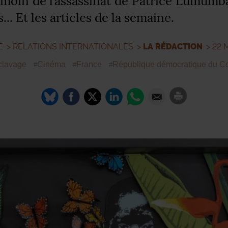
émoin de l’assassinat de Patrice Lumumba
.. Et les articles de la semaine.
E
>
RELATIONS INTERNATIONALES
>
LA RÉDACTION
> 22 
clavage
Cinéma
France
République démocratique du C