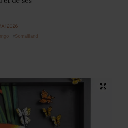
 et de ses
MAI 2026
ongo
Somaliland