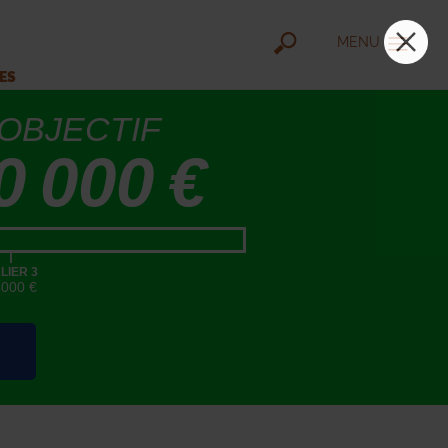
MENU
IES
OBJECTIF
0 000 €
|
LIER 3
5000 €