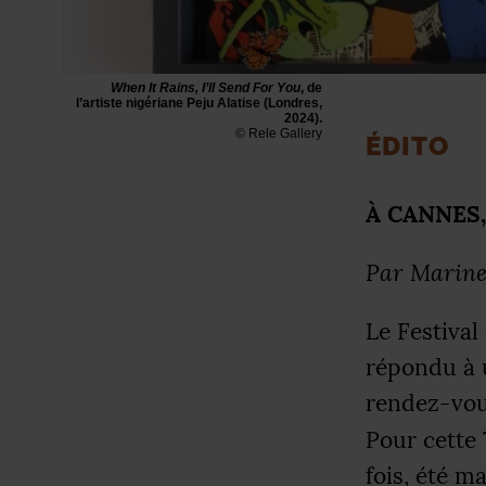
When It Rains, I’ll Send For You
, de
l’artiste nigériane Peju Alatise (Londres,
2024).
© Rele Gallery
É
DITO
À
CANNES
Par Marine
Le Festiva
répondu à u
rendez-vous
Pour cette 
fois, été m