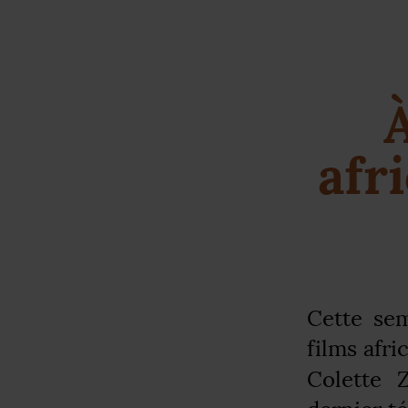
À
afr
Cette sem
films afr
Colette 