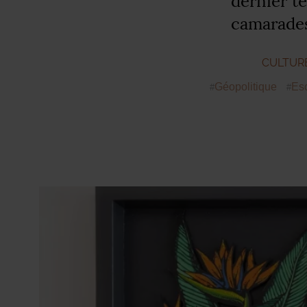
dernier t
camarades.
CULTUR
Géopolitique
Es