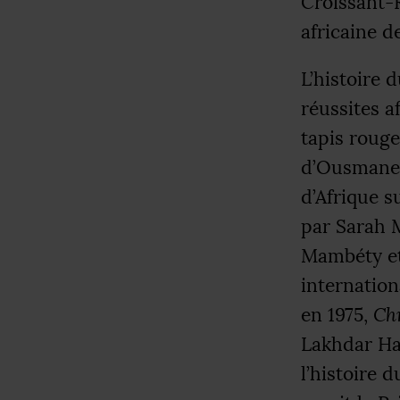
Croissant-
africaine d
L’histoire 
réussites a
tapis rouge
d’Ousmane 
d’Afrique s
par Sarah 
Mambéty et
internatio
en 1975,
Ch
Lakhdar Ham
l’histoire 