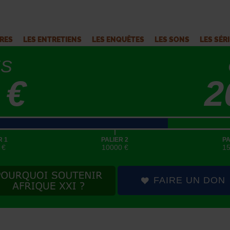
VRES
LES ENTRETIENS
LES ENQUÊTES
LES SONS
LES SÉR
ÉS
 €
2
|
R 1
PALIER 2
PA
 €
10000 €
1
FAIRE UN DON