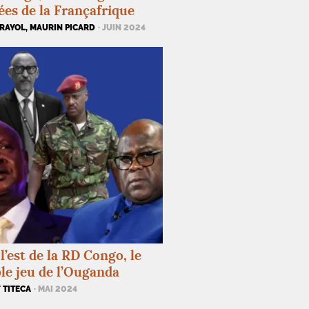
ées de la Françafrique
RAYOL, MAURIN PICARD
· JUIN 2024
l’est de la
RD
Congo, le
le jeu de l’Ouganda
 TITECA
· MAI 2024