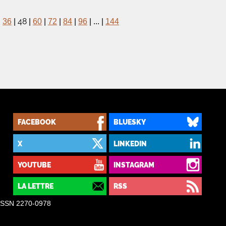
48
|
36
|
|
60
|
72
|
84
|
96
|
...
|
144
FACEBOOK
BLUESKY
X
LINKEDIN
YOUTUBE
INSTAGRAM
LA LETTRE
RSS
– ISSN 2270-0978