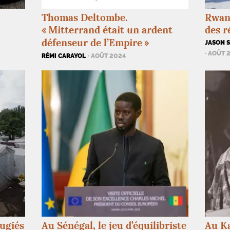
Thomas Deltombe.
Rwan
«
Mitterrand était un ardent
des r
défenseur de l’Empire
»
JASON 
· AOÛT 
RÉMI CARAYOL
· AOÛT 2024
ugiés
Au Sénégal, le jeu d’équilibriste
Au Ka