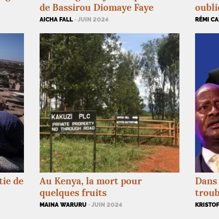
de Bassirou Diomaye Faye
oubli
AICHA FALL
· JUIN 2024
RÉMI CA
tie de
Au Kenya, la mort pour
Dans 
quelques fruits
troub
MAINA WARURU
· JUIN 2024
KRISTOF