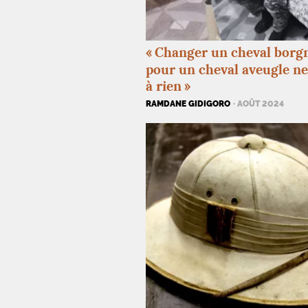
«
Changer un cheval borg
pour un cheval aveugle ne
à rien
»
RAMDANE GIDIGORO
· AOÛT 2024