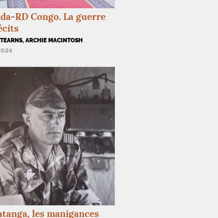
da-
RD
Congo. La guerre
écits
STEARNS, ARCHIE MACINTOSH
2024
tanga, les manigances