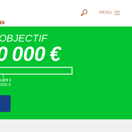
MENU
IES
OBJECTIF
0 000 €
|
LIER 3
5000 €