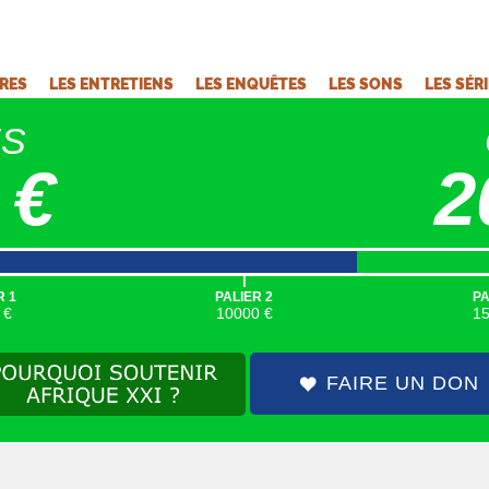
VRES
LES ENTRETIENS
LES ENQUÊTES
LES SONS
LES SÉR
ÉS
 €
2
|
R 1
PALIER 2
PA
 €
10000 €
1
FAIRE UN DON