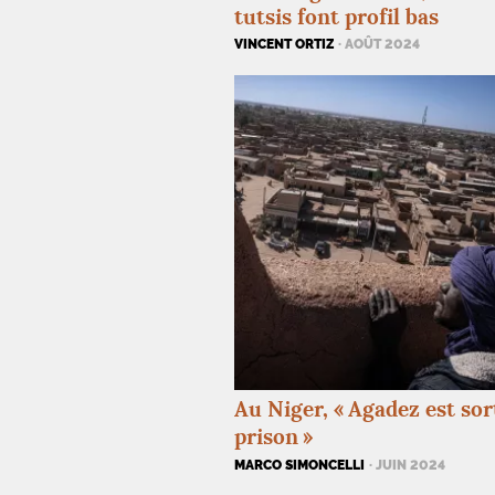
tutsis font profil bas
VINCENT ORTIZ
· AOÛT 2024
Au Niger, «
Agadez est sor
prison
»
MARCO SIMONCELLI
· JUIN 2024