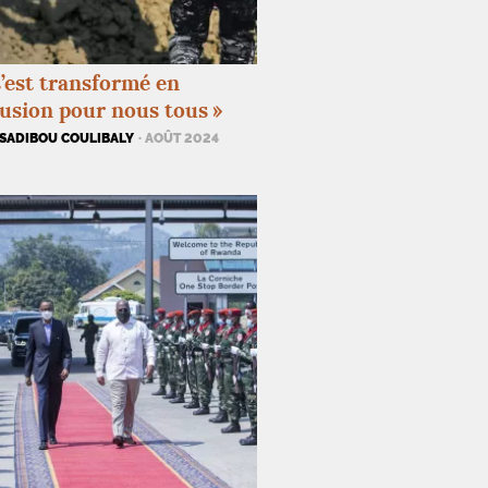
s’est transformé en
lusion pour nous tous
»
 SADIBOU COULIBALY
· AOÛT 2024