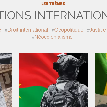
LES THÈMES
TIONS INTERNATIO
e
Droit international
Géopolitique
Justice
Néocolonialisme