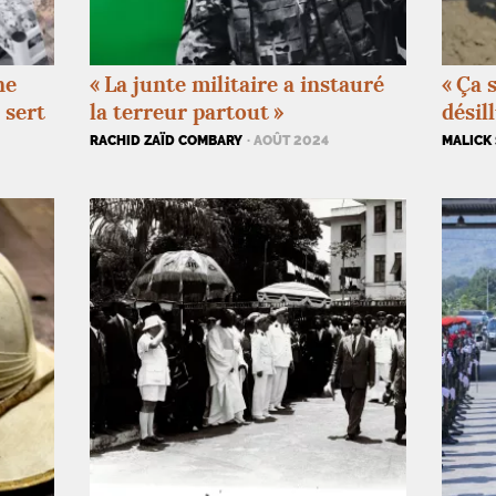
ne
«
La junte militaire a instauré
«
Ça 
 sert
la terreur partout
»
désil
RACHID ZAÏD COMBARY
· AOÛT 2024
MALICK