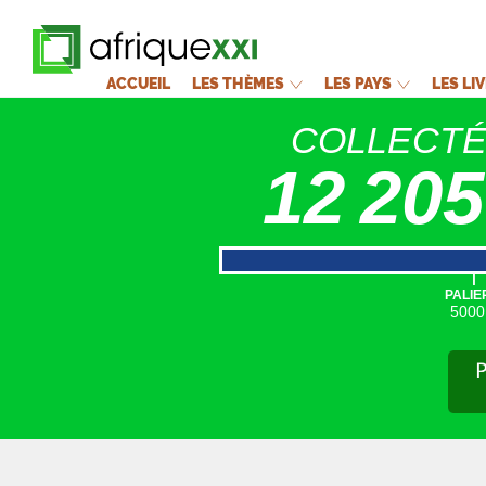
ACCUEIL
LES THÈMES
LES PAYS
LES LI
COLLECT
12 205
|
PALIE
5000