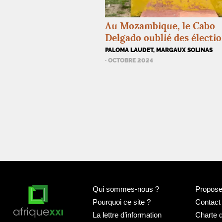
Au Mozambique, le Cabo
Delgado oublié des électi
PALOMA LAUDET, MARGAUX SOLINAS
· OCTOBRE 2024
Qui sommes-nous
?
Proposer
Pourquoi ce site
?
Contact
La lettre d’information
Charte 