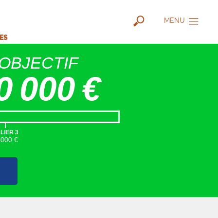
MENU
IES
OBJECTIF
0 000 €
|
LIER 3
5000 €