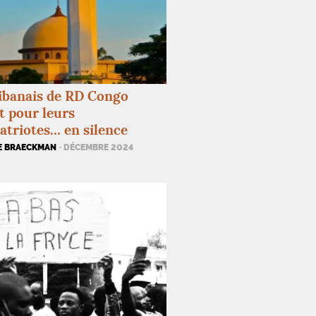
ibanais de
RD
Congo
t pour leurs
triotes… en silence
E BRAECKMAN
· DÉCEMBRE 2024