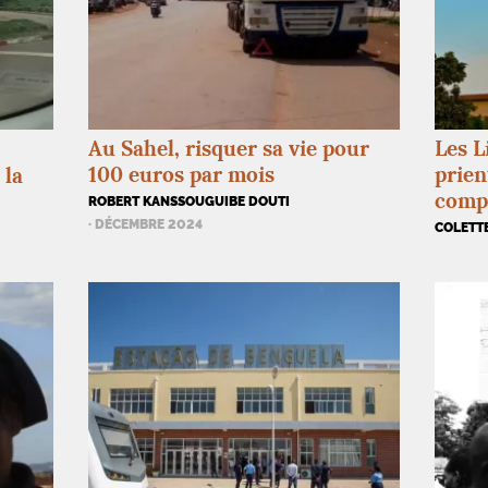
Au Sahel, risquer sa vie pour
Les L
100 euros par mois
prien
 la
compa
ROBERT KANSSOUGUIBE DOUTI
· DÉCEMBRE 2024
COLETT