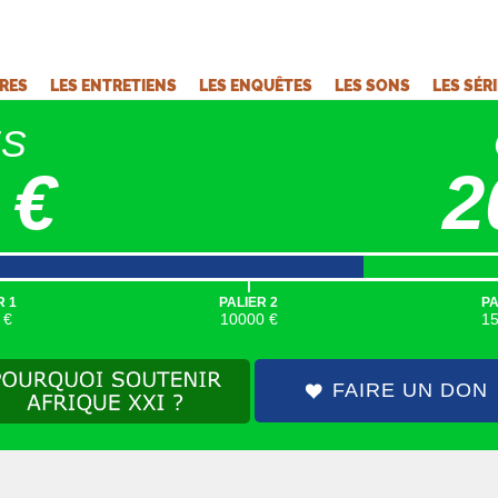
VRES
LES ENTRETIENS
LES ENQUÊTES
LES SONS
LES SÉR
ÉS
 €
2
|
R 1
PALIER 2
PA
 €
10000 €
1
FAIRE UN DON