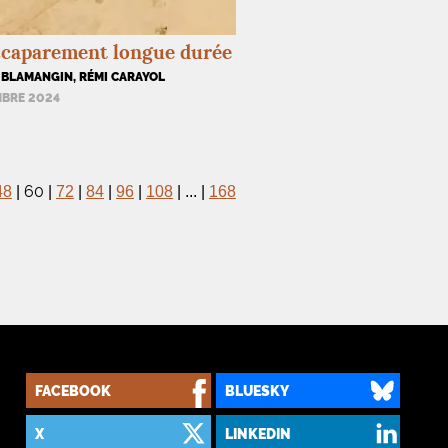
ccaparement longue durée
 BLAMANGIN, RÉMI CARAYOL
MBRE 2024
60
48
|
|
72
|
84
|
96
|
108
|
...
|
168
FACEBOOK
BLUESKY
X
LINKEDIN