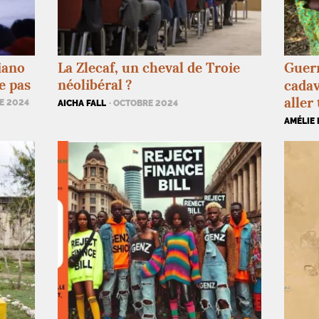
iano
La Zlecaf, un cheval de Troie
Guerr
e pas
néolibéral
?
cadav
aller 
E 2024
AICHA FALL
· OCTOBRE 2024
AMÉLIE 