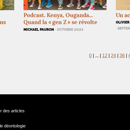
Podcast. Kenya, Ouganda...
Un a
ons
Quand la «
gen Z
» se révolte
OLIVIER
· SEPTE
MICHAEL PAURON
· OCTOBRE 2024
0
|
...
|
12
|
24
|
36
|
 des articles
de déontologie