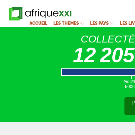
ACCUEIL
LES THÈMES
LES PAYS
LES LI
COLLECT
12 205
|
PALIE
5000