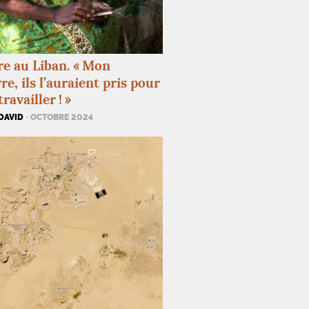
e au Liban. «
Mon
re, ils l’auraient pris pour
travailler
!
»
DAVID
· OCTOBRE 2024