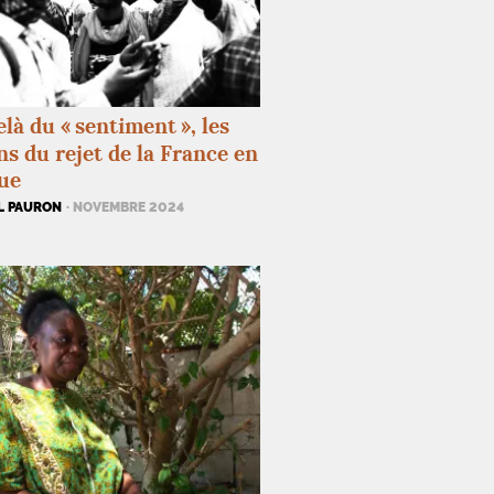
là du «
sentiment
», les
ns du rejet de la France en
ue
L PAURON
· NOVEMBRE 2024