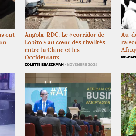
ns ont
Angola-
RDC
. Le «
corridor de
Au-de
 un
Lobito
» au cœur des rivalités
raiso
Afriq
entre la Chine et les
Occidentaux
MICHAE
COLETTE BRAECKMAN
· NOVEMBRE 2024