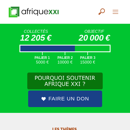
COLLECTÉS
OBJECTIF
12 205 €
20 000 €
|
|
|
PALIER 1
PALIER 2
PALIER 3
5000 €
10000 €
15000 €
FAIRE UN DON
LES THÈMES