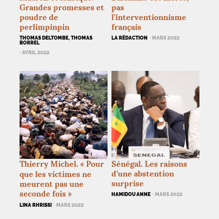
Grandes promesses et
pas
poudre de
l’interventionnisme
perlimpinpin
français
THOMAS DELTOMBE, THOMAS
LA RÉDACTION
· MARS 2022
BORREL
· AVRIL 2022
Thierry Michel. «
Pour
Sénégal. Les raisons
d’une abstention
que les victimes ne
surprise
meurent pas une
seconde fois
»
HAMIDOU ANNE
· MARS 2022
LINA RHRISSI
· MARS 2022