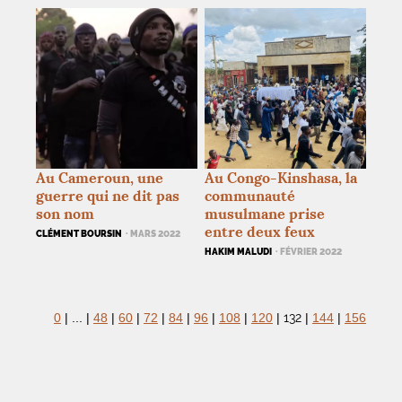
Au Cameroun, une
Au Congo-Kinshasa, la
guerre qui ne dit pas
communauté
son nom
musulmane prise
entre deux feux
CLÉMENT BOURSIN
· MARS 2022
HAKIM MALUDI
· FÉVRIER 2022
132
0
|
...
|
48
|
60
|
72
|
84
|
96
|
108
|
120
|
|
144
|
156