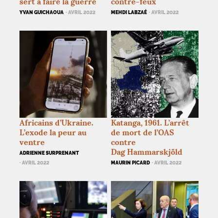
sert à faire la guerre
contre-feux
YVAN GUICHAOUA
· AVRIL 2022
MEHDI LABZAÉ
· AVRIL 2022
Africains d’Ukraine.
Katanga, 1961. L’arrêt
L’exode la peur au
de mort de l’
OAS
ventre
contre
Dag Hammarskjöld
ADRIENNE SURPRENANT
· AVRIL 2022
MAURIN PICARD
· AVRIL 2022