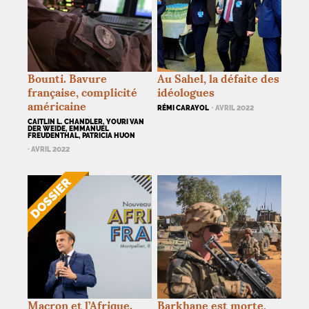
Bounti. Bavure
Au Sahel, la défaite des
française, complicité
idéologues
américaine
RÉMI CARAYOL
· AVRIL 2022
CAITLIN L. CHANDLER, YOURI VAN
DER WEIDE, EMMANUEL
FREUDENTHAL, PATRICIA HUON
· AVRIL 2022
Macron et l’Afrique.
Barkhane est morte,