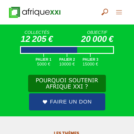
COLLECTÉS
OBJECTIF
12 205 €
20 000 €
|
|
|
PALIER 1
PALIER 2
PALIER 3
5000 €
10000 €
15000 €
FAIRE UN DON
LES THÈMES