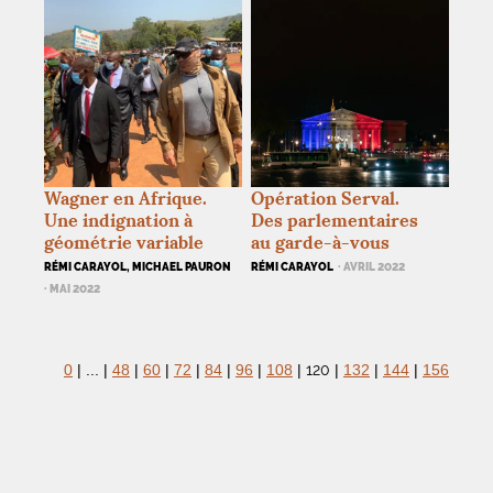
Wagner en Afrique.
Opération Serval.
Une indignation à
Des parlementaires
géométrie variable
au garde-à-vous
RÉMI CARAYOL, MICHAEL PAURON
RÉMI CARAYOL
· AVRIL 2022
· MAI 2022
120
0
|
...
|
48
|
60
|
72
|
84
|
96
|
108
|
|
132
|
144
|
156