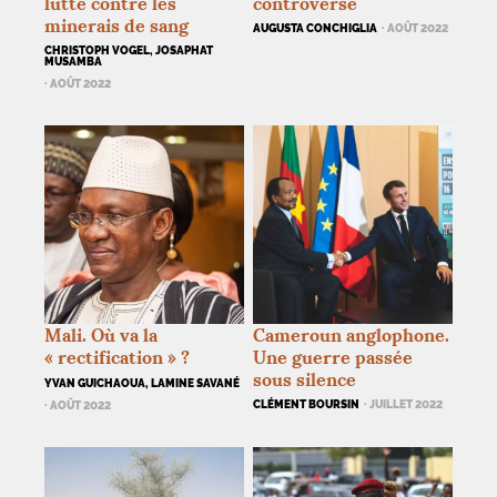
lutte contre les
controversé
minerais de sang
AUGUSTA CONCHIGLIA
· AOÛT 2022
CHRISTOPH VOGEL, JOSAPHAT
MUSAMBA
· AOÛT 2022
Mali. Où va la
Cameroun anglophone.
«
rectification
»
?
Une guerre passée
sous silence
YVAN GUICHAOUA, LAMINE SAVANÉ
CLÉMENT BOURSIN
· JUILLET 2022
· AOÛT 2022