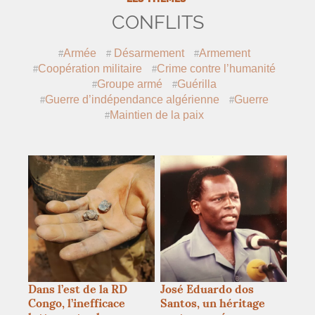
CONFLITS
Armée
Désarmement
Armement
Coopération militaire
Crime contre l’humanité
Groupe armé
Guérilla
Guerre d’indépendance algérienne
Guerre
Maintien de la paix
Dans l’est de la
RD
José Eduardo dos
Congo, l’inefficace
Santos, un héritage