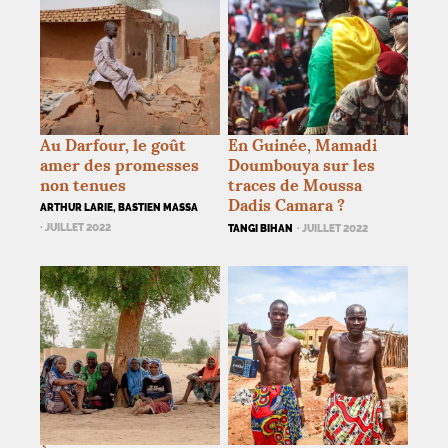
Au Darfour, le goût
En Guinée, Mamadi
amer des promesses
Doumbouya sur les
non tenues
traces de Moussa
Dadis Camara
?
ARTHUR LARIE, BASTIEN MASSA
· JUILLET 2022
TANGI BIHAN
· JUILLET 2022