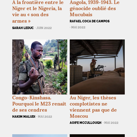
À la frontière entre le
Angola, 1939-1943. Le
Niger et le Nigeria, la
génocide oublié des
vie au «
son des
Mucubais
armes
»
RAFAEL COCA DE CAMPOS
· MAI 2022
SARAH LEDUC
· JUIN 2022
Congo-Kinshasa.
Au Niger, les thèses
Pourquoi le M23 renaît
complotistes ne
de ses cendres
viennent pas que de
Moscou
HAKIM MALUDI
· MAI 2022
AOIFE MCCULLOUGH
· MAI 2022