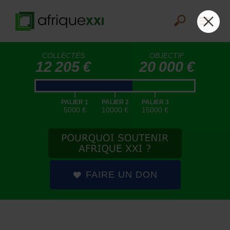
COLLECTÉS
OBJECTIF
12 205 €
20 000 €
|
|
|
PALIER 1
PALIER 2
PALIER 3
5000 €
10000 €
15000 €
FAIRE UN DON