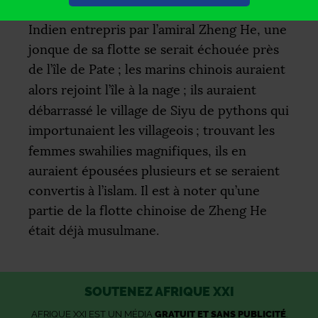
suivant : lors des voyages dans l’océan
Indien entrepris par l’amiral Zheng He, une
jonque de sa flotte se serait échouée près
de l’île de Pate
; les marins chinois auraient
alors rejoint l’île à la nage
; ils auraient
débarrassé le village de Siyu de pythons qui
importunaient les villageois
; trouvant les
femmes swahilies magnifiques, ils en
auraient épousées plusieurs et se seraient
convertis à l’islam. Il est à noter qu’une
partie de la flotte chinoise de Zheng He
était déjà musulmane.
SOUTENEZ AFRIQUE XXI
AFRIQUE XXI EST UN MÉDIA
GRATUIT ET SANS PUBLICITÉ
.