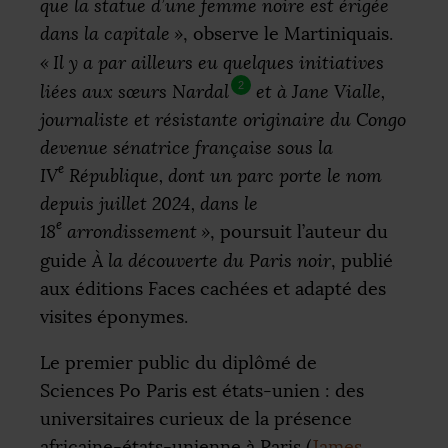
que la statue d’une femme noire est érigée
dans la capitale
»
, observe le Martiniquais.
«
Il y a par ailleurs eu quelques initiatives
2
liées aux sœurs Nardal
et à Jane Vialle,
journaliste et résistante originaire du Congo
devenue sénatrice française sous la
e
IV
République, dont un parc porte le nom
depuis juillet 2024, dans le
e
18
arrondissement
»
, poursuit l’auteur du
guide
À la découverte du Paris noir
, publié
aux éditions Faces cachées et adapté des
visites éponymes.
Le premier public du diplômé de
Sciences Po Paris est états-unien : des
universitaires curieux de la présence
africaine-états-unienne à Paris (
James