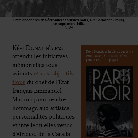
Premier congrès des écrivains et artistes noirs, à la Sorbonne (Paris),
en septembre 1956.
©
DR
Kévi Donat n’a pas
Kévi Donat,
À la découverte du
attendu les initiatives
Paris noir
, Faces cachées,
juin 2025, 232 pages.
mémorielles tous
azimuts
et aux objectifs
flous
du chef de l’État
français Emmanuel
Macron pour rendre
hommage aux artistes,
personnalités politiques
et intellectuelles venus
d’Afrique, de la Caraïbe