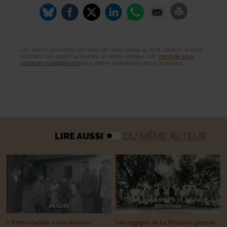
Les articles présentés sur notre site sont soumis au droit d’auteur. Si vous
souhaitez reproduire ou traduire un article d’Afrique XXI,
merci de nous
contacter préalablement
pour obtenir l’autorisation de(s) auteur.e.s.
LIRE AUSSI
DU MÊME AUTEUR
ANALYSE
REPORTAGE
«
Petite casbah
», une histoire
Les engagés de La Réunion, grands