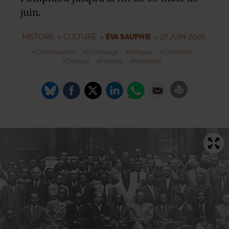
juin.
HISTOIRE
>
CULTURE
>
EVA SAUPHIE
> 27 JUIN 2025
Colonisation
Esclavage
Afrique
Caraïbes
Culture
France
Mémoire