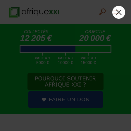
COLLECTÉS
OBJECTIF
12 205 €
20 000 €
|
|
|
PALIER 1
PALIER 2
PALIER 3
5000 €
10000 €
15000 €
FAIRE UN DON