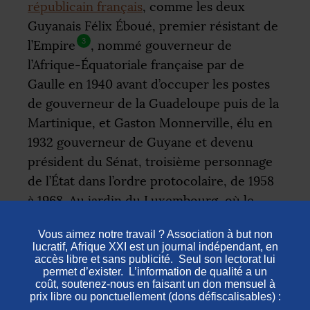
républicain français
, comme les deux
Guyanais Félix Éboué, premier résistant de
3
l’Empire
, nommé gouverneur de
l’Afrique-Équatoriale française par de
Gaulle en 1940 avant d’occuper les postes
de gouverneur de la Guadeloupe puis de la
Martinique, et Gaston Monnerville, élu en
1932 gouverneur de Guyane et devenu
président du Sénat, troisième personnage
de l’État dans l’ordre protocolaire, de 1958
à 1968. Au jardin du Luxembourg, où le
buste de Gaston Monnerville est érigé
depuis 2011 sur l’esplanade à son nom, Kévi
Donat sonde son public : comment
expliquer qu’un Noir ait eu accès à de telles
fonctions
?
«
Ce n’est pas parce que la